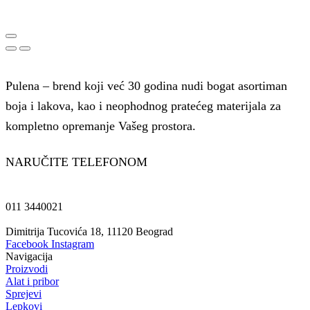
Pulena – brend koji već 30 godina nudi bogat asortiman
boja i lakova, kao i neophodnog pratećeg materijala za
kompletno opremanje Vašeg prostora.
NARUČITE TELEFONOM
011 3440021
Dimitrija Tucovića 18, 11120 Beograd
Facebook
Instagram
Navigacija
Proizvodi
Alat i pribor
Sprejevi
Lepkovi