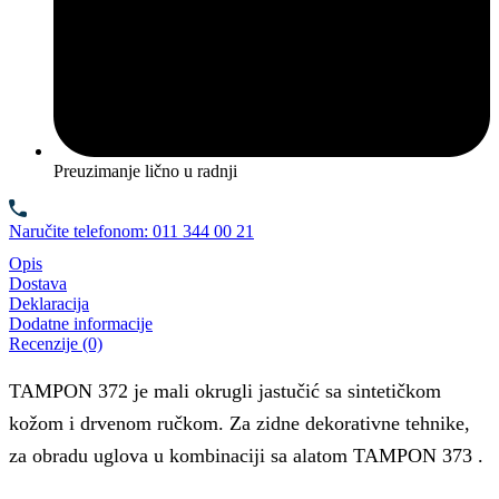
Preuzimanje lično u radnji
Naručite telefonom: 011 344 00 21
Opis
Dostava
Deklaracija
Dodatne informacije
Recenzije (0)
TAMPON 372 je mali okrugli jastučić sa sintetičkom
kožom i drvenom ručkom. Za zidne dekorativne tehnike,
za obradu uglova u kombinaciji sa alatom TAMPON 373 .