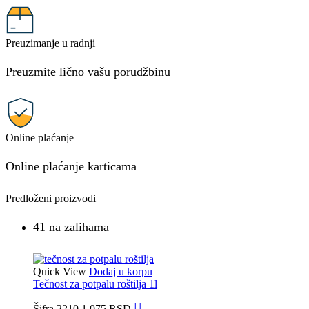
Preuzimanje u radnji
Preuzmite lično vašu porudžbinu
Online plaćanje
Online plaćanje karticama
Predloženi proizvodi
41 na zalihama
Quick View
Dodaj u korpu
Tečnost za potpalu roštilja 1l
Šifra
2210
1.075
RSD