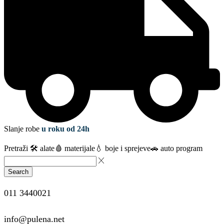
Slanje robe
u roku od 24h
Pretraži
🛠️ alate
🩸 materijale
💧 boje i sprejeve
🚗 auto program
Search
011 3440021
info@pulena.net