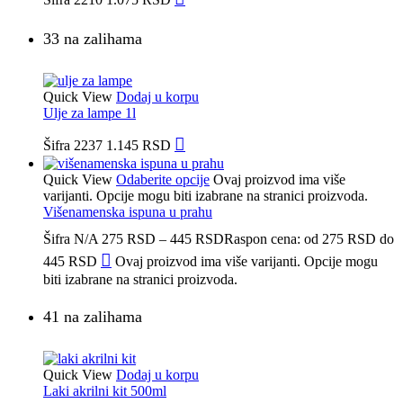
33 na zalihama
Quick View
Dodaj u korpu
Ulje za lampe 1l
Šifra
2237
1.145
RSD
Quick View
Odaberite opcije
Ovaj proizvod ima više
varijanti. Opcije mogu biti izabrane na stranici proizvoda.
Višenamenska ispuna u prahu
Šifra
N/A
275
RSD
–
445
RSD
Raspon cena: od 275 RSD do
445 RSD
Ovaj proizvod ima više varijanti. Opcije mogu
biti izabrane na stranici proizvoda.
41 na zalihama
Quick View
Dodaj u korpu
Laki akrilni kit 500ml