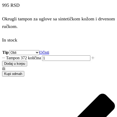
995
RSD
Okrugli tampon za uglove sa sintetičkom kožom i drvenom
ručkom.
In stock
Tip
Očisti
Tampon 372 količina
Dodaj u korpu
ili
Kupi odmah