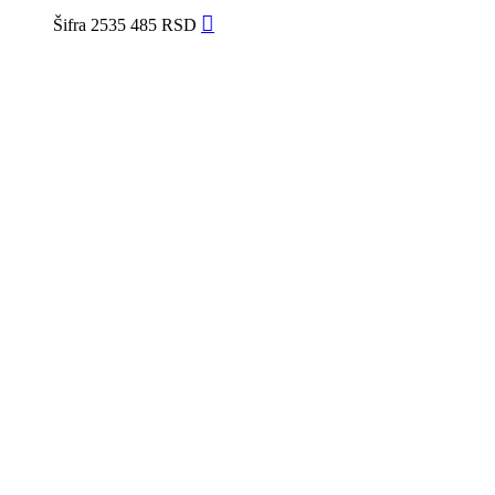
Šifra
2535
485
RSD