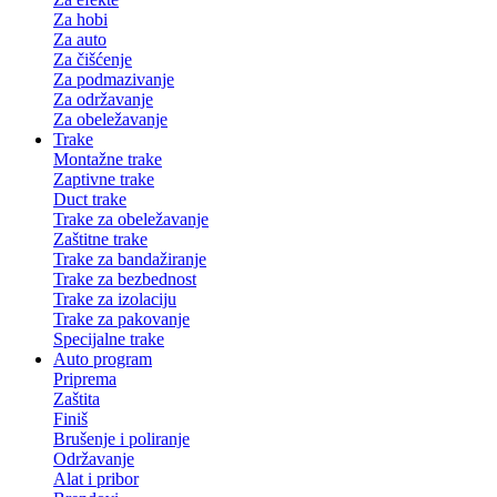
Za hobi
Za auto
Za čišćenje
Za podmazivanje
Za održavanje
Za obeležavanje
Trake
Montažne trake
Zaptivne trake
Duct trake
Trake za obeležavanje
Zaštitne trake
Trake za bandažiranje
Trake za bezbednost
Trake za izolaciju
Trake za pakovanje
Specijalne trake
Auto program
Priprema
Zaštita
Finiš
Brušenje i poliranje
Održavanje
Alat i pribor