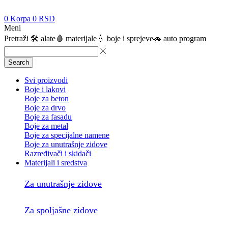
0
Korpa
0
RSD
Meni
Pretraži
🛠️ alate
🩸 materijale
💧 boje i sprejeve
🚗 auto program
Search
Svi proizvodi
Boje i lakovi
Boje za beton
Boje za drvo
Boje za fasadu
Boje za metal
Boje za specijalne namene
Boje za unutrašnje zidove
Razređivači i skidači
Materijali i sredstva
Za unutrašnje zidove
Za spoljašne zidove