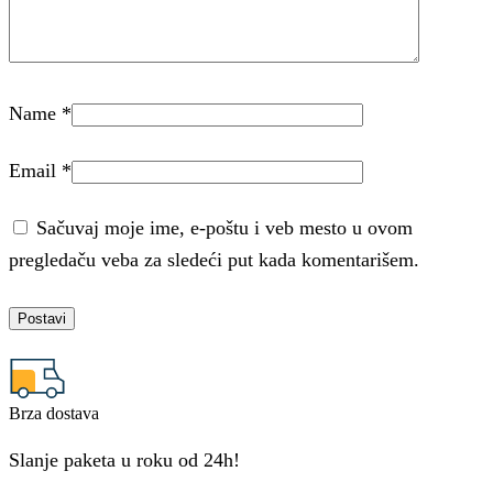
Name
*
Email
*
Sačuvaj moje ime, e-poštu i veb mesto u ovom
pregledaču veba za sledeći put kada komentarišem.
Brza dostava
Slanje paketa u roku od 24h!