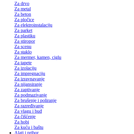
Za drvo
Za metal
Za beton
Za pločice
Za elektroinstalaciju
Za parket
Za plastiku
Za stiropor
Za scenu
Za staklo
Za mermer, kamen, ciglu
Za tapete
Za izolaciju
Za impregnaciju
Za izravnavanje
Za nijansiranje
Za zaptivanje
Za podmazivanje
Za brušenje i poliranje
Za razređivanje
Za vlagu i buđ
Za čišćenje
Za hobi
Za kuću i baštu
Alati i pribor