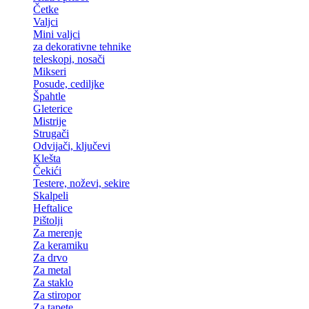
Četke
Valjci
Mini valjci
za dekorativne tehnike
teleskopi, nosači
Mikseri
Posude, cediljke
Špahtle
Gleterice
Mistrije
Strugači
Odvijači, ključevi
Klešta
Čekići
Testere, noževi, sekire
Skalpeli
Heftalice
Pištolji
Za merenje
Za keramiku
Za drvo
Za metal
Za staklo
Za stiropor
Za tapete