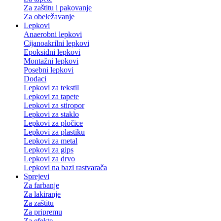
Za zaštitu i pakovanje
Za obeležavanje
Lepkovi
Anaerobni lepkovi
Cijanoakrilni lepkovi
Epoksidni lepkovi
Montažni lepkovi
Posebni lepkovi
Dodaci
Lepkovi za tekstil
Lepkovi za tapete
Lepkovi za stiropor
Lepkovi za staklo
Lepkovi za pločice
Lepkovi za plastiku
Lepkovi za metal
Lepkovi za gips
Lepkovi za drvo
Lepkovi na bazi rastvarača
Sprejevi
Za farbanje
Za lakiranje
Za zaštitu
Za pripremu
Za efekte