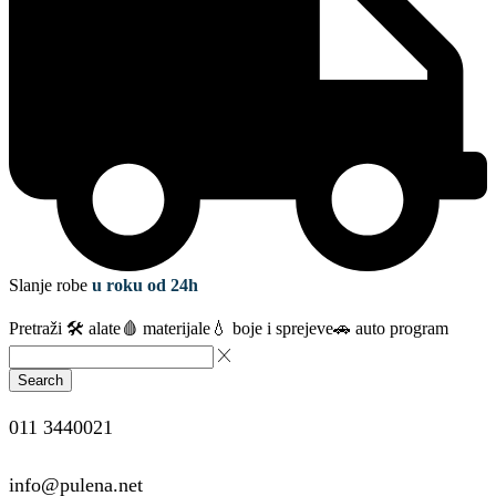
Slanje robe
u roku od 24h
Pretraži
🛠️ alate
🩸 materijale
💧 boje i sprejeve
🚗 auto program
Search
011 3440021
info@pulena.net