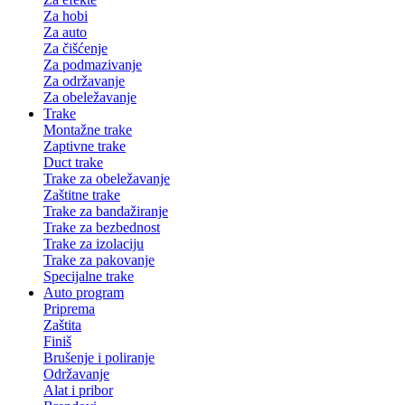
Za hobi
Za auto
Za čišćenje
Za podmazivanje
Za održavanje
Za obeležavanje
Trake
Montažne trake
Zaptivne trake
Duct trake
Trake za obeležavanje
Zaštitne trake
Trake za bandažiranje
Trake za bezbednost
Trake za izolaciju
Trake za pakovanje
Specijalne trake
Auto program
Priprema
Zaštita
Finiš
Brušenje i poliranje
Održavanje
Alat i pribor