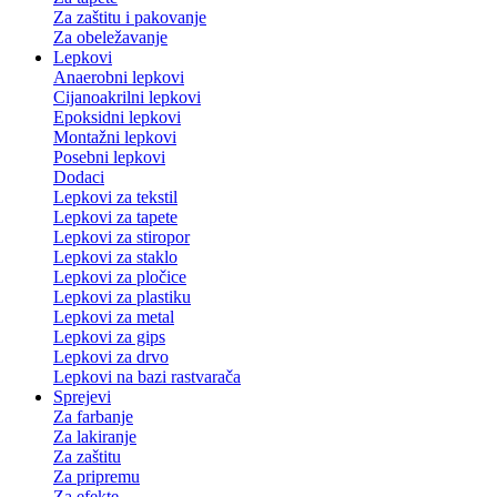
Za zaštitu i pakovanje
Za obeležavanje
Lepkovi
Anaerobni lepkovi
Cijanoakrilni lepkovi
Epoksidni lepkovi
Montažni lepkovi
Posebni lepkovi
Dodaci
Lepkovi za tekstil
Lepkovi za tapete
Lepkovi za stiropor
Lepkovi za staklo
Lepkovi za pločice
Lepkovi za plastiku
Lepkovi za metal
Lepkovi za gips
Lepkovi za drvo
Lepkovi na bazi rastvarača
Sprejevi
Za farbanje
Za lakiranje
Za zaštitu
Za pripremu
Za efekte