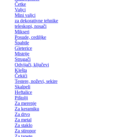
Četke
Valjci
Mini valjci
za dekorativne tehnike
teleskopi, nosači
Mikseri
Posude, cediljke
Špahtle
Gleterice
Mistrije
Strugači
Odvijači, ključevi
Klešta
Čekići
Testere, noževi, sekire
Skalpeli
Heftalice
Pištolji
Za merenje
Za keramiku
Za drvo
Za metal
Za staklo
Za stiropor
Za tapete