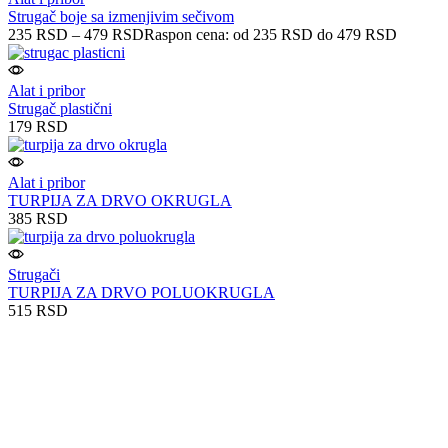
Strugač boje sa izmenjivim sečivom
235
RSD
–
479
RSD
Raspon cena: od 235 RSD do 479 RSD
Alat i pribor
Strugač plastični
179
RSD
Alat i pribor
TURPIJA ZA DRVO OKRUGLA
385
RSD
Strugači
TURPIJA ZA DRVO POLUOKRUGLA
515
RSD