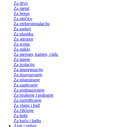
Za drvo
Za metal
Za beton
Za pločice
Za elektroinstalaciju
Za parket
Za plastiku
Za stiropor
Za scenu
Za staklo
Za mermer, kamen, ciglu
Za tapete
Za izolaciju
Za impregnaciju
Za izravnavanje
Za nijansiranje
Za zaptivanje
Za podmazivanje
Za brušenje i poliranje
Za razređivanje
Za vlagu i buđ
Za čišćenje
Za hobi
Za kuću i baštu
Alati i pribor