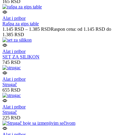
165
RSD
Alat i pribor
Rašpa za gips table
1.145
RSD
–
1.385
RSD
Raspon cena: od 1.145 RSD do
1.385 RSD
Alat i pribor
SET ZA SILIKON
745
RSD
Alat i pribor
Strugač
655
RSD
Alat i pribor
Strugač
225
RSD
Alat i pribor