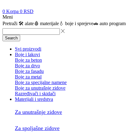
0
Korpa
0
RSD
Meni
Pretraži
🛠️ alate
🩸 materijale
💧 boje i sprejeve
🚗 auto program
Search
Svi proizvodi
Boje i lakovi
Boje za beton
Boje za drvo
Boje za fasadu
Boje za metal
Boje za specijalne namene
Boje za unutrašnje zidove
Razređivači i skidači
Materijali i sredstva
Za unutrašnje zidove
Za spoljašne zidove