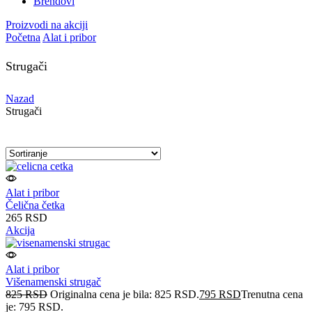
Brendovi
Proizvodi na akciji
Početna
Alat i pribor
Strugači
Nazad
Strugači
Alat i pribor
Čelična četka
265
RSD
Akcija
Alat i pribor
Višenamenski strugač
825
RSD
Originalna cena je bila: 825 RSD.
795
RSD
Trenutna cena
je: 795 RSD.