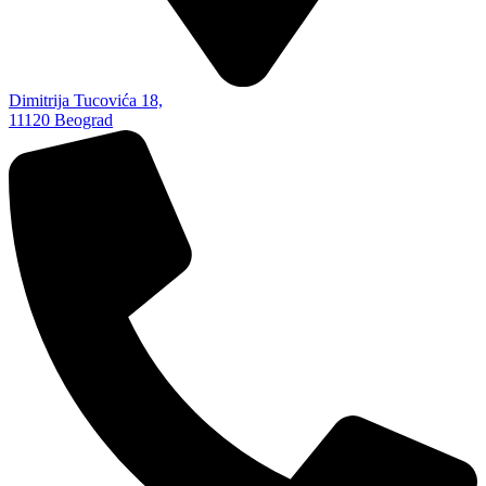
Dimitrija Tucovića 18,
11120 Beograd