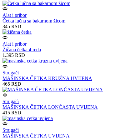
Alat i pribor
Četka lučna sa bakarnom žicom
345
RSD
Alat i pribor
Žičana četka 4 reda
1.395
RSD
Strugači
MAŠINSKA ČETKA KRUŽNA UVIJENA
465
RSD
Strugači
MAŠINSKA ČETKA LONČASTA UVIJENA
415
RSD
Strugači
MAŠINSKA ČETKA UVIJENA