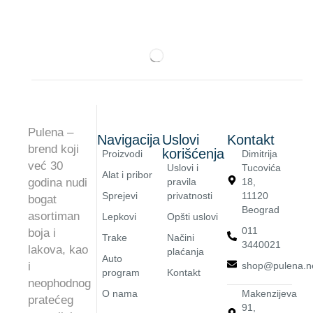
Pulena –
Navigacija
Uslovi
Kontakt
brend koji
korišćenja
Proizvodi
Dimitrija
već 30
Uslovi i
Tucovića
Alat i pribor
godina nudi
pravila
18,
Sprejevi
privatnosti
11120
bogat
Beograd
asortiman
Lepkovi
Opšti uslovi
011
boja i
Trake
Načini
3440021
lakova, kao
plaćanja
Auto
i
shop@pulena.n
program
Kontakt
neophodnog
O nama
Makenzijeva
pratećeg
91,