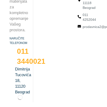
materijala
11118
za
Beograd
kompletno
011
opremanje
4252044
Vašeg
prodavnica2@pu
prostora.
NARUČITE
TELEFONOM
011
3440021
Dimitrija
Tucovića
18,
11120
Beograd