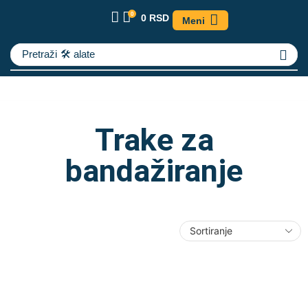
0
0
RSD
Meni
Pretraži
🛠️ alate
Trake za
bandažiranje