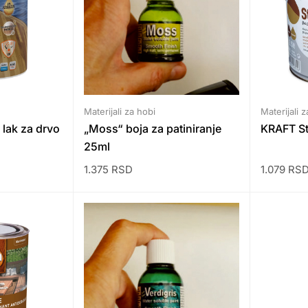
Materijali za hobi
Materijali z
lak za drvo
„Moss“ boja za patiniranje
KRAFT St
25ml
1.375
RSD
1.079
RS