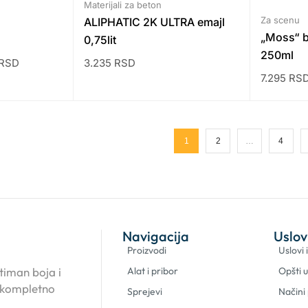
Materijali za beton
Za scenu
a
ALIPHATIC 2K ULTRA emajl
„Moss“ bo
0,75lit
250ml
RSD
3.235
RSD
7.295
RS
1
2
…
4
Navigacija
Uslov
Proizvodi
Uslovi 
timan boja i
Alat i pribor
Opšti u
 kompletno
Sprejevi
Načini