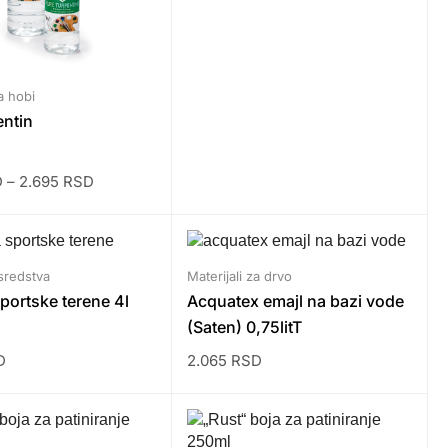
a hobi
entin
D
–
2.695
RSD
 sredstva
Materijali za drvo
portske terene 4l
Acquatex emajl na bazi vode
(Saten) 0,75litT
D
2.065
RSD