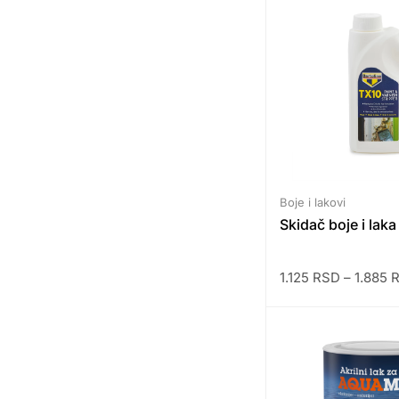
Boje i lakovi
Skidač boje i lak
1.125
RSD
–
1.885