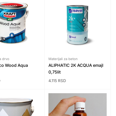
za drvo
Materijali za beton
co Wood Aqua
ALIPHATIC 2K ACQUA emajl
0,75lit
D
4.115
RSD