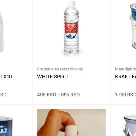
Sredstva za razređivanje
Materijali 
a TX10
WHITE SPIRIT
KRAFT E
RSD
495
RSD
–
695
RSD
1.799
RS