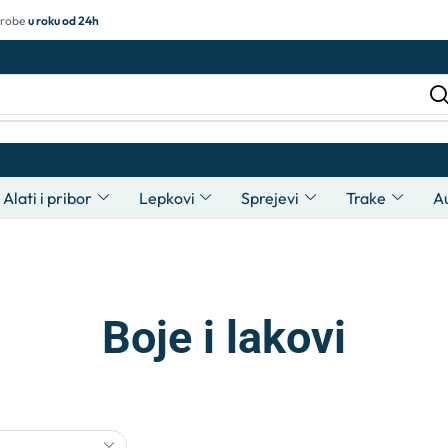
 robe
u roku od 24h
Alati i pribor
Lepkovi
Sprejevi
Trake
A
Boje i lakovi