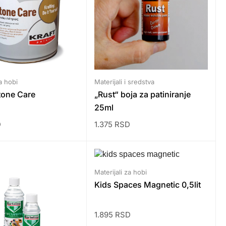
a hobi
Materijali i sredstva
one Care
„Rust“ boja za patiniranje
25ml
D
1.375
RSD
Materijali za hobi
Kids Spaces Magnetic 0,5lit
1.895
RSD