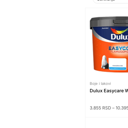
Boje i lakovi
Dulux Easycare W
3.855
RSD
–
10.39