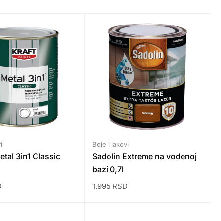
i
Boje i lakovi
tal 3in1 Classic
Sadolin Extreme na vodenoj
bazi 0,7l
D
1.995
RSD