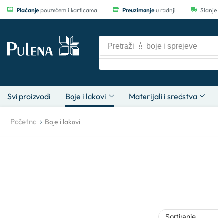
Plaćanje
pouzećem i karticama
Preuzimanje
u radnji
Slanje
Pretraži
🩸 materijale
Svi proizvodi
Boje i lakovi
Materijali i sredstva
Početna
Boje i lakovi