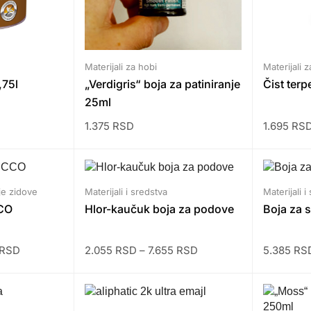
Materijali za hobi
Materijali z
,75l
„Verdigris“ boja za patiniranje
Čist terp
25ml
1.375
RSD
1.695
RS
je zidove
Materijali i sredstva
Materijali i
CO
Hlor-kaučuk boja za podove
Boja za s
RSD
2.055
RSD
–
7.655
RSD
5.385
RS