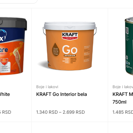
Boje i lakovi
Boje i lakov
hite
KRAFT Go Interior bela
KRAFT Me
750ml
5
RSD
1.340
RSD
–
2.699
RSD
1.485
RS