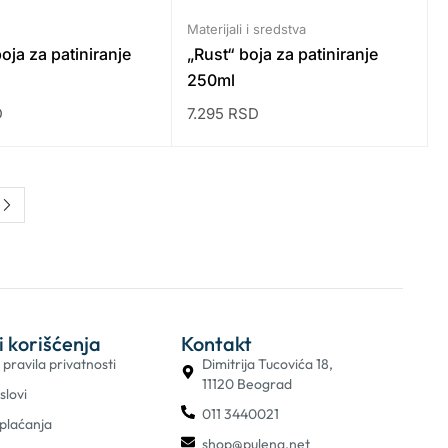
Materijali i sredstva
ja za patiniranje
„Rust“ boja za patiniranje
250ml
D
7.295
RSD
i korišćenja
Kontakt
i pravila privatnosti
Dimitrija Tucovića 18,
11120 Beograd
slovi
011 3440021
 plaćanja
shop@pulena.net