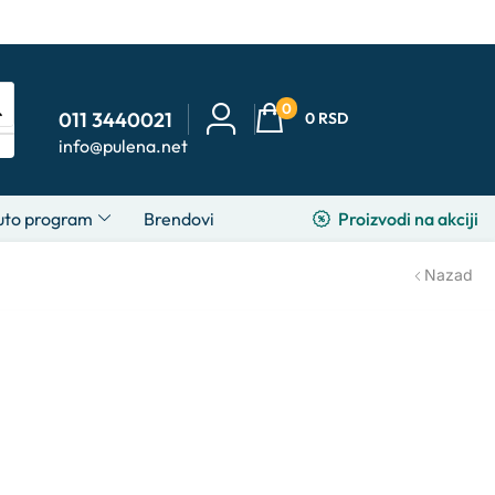
0
011 3440021
0
RSD
info@pulena.net
Proizvodi na akciji
uto program
Brendovi
Nazad