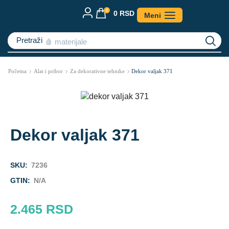
0
0
RSD
Meni
Pretraži
🩸 materijale
Početna
Alat i pribor
Za dekorativne tehnike
Dekor valjak 371
Dekor valjak 371
SKU:
7236
GTIN:
N/A
2.465
RSD