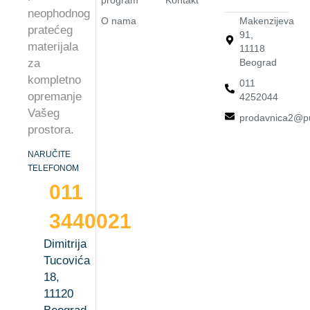
neophodnog
O nama
Makenzijeva
pratećeg
91,
materijala
11118
za
Beograd
kompletno
011
opremanje
4252044
Vašeg
prodavnica2@pu
prostora.
NARUČITE
TELEFONOM
011
3440021
Dimitrija
Tucovića
18,
11120