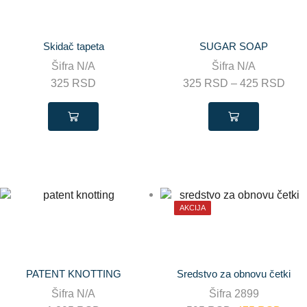
Skidač tapeta
SUGAR SOAP
Šifra
N/A
Šifra
N/A
325
RSD
325
RSD
–
425
RSD
AKCIJA
PATENT KNOTTING
Sredstvo za obnovu četki
Šifra
N/A
Šifra
2899