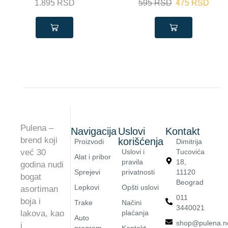
1.895
RSD
595
RSD
475
RSD
Pulena –
Navigacija
Uslovi
Kontakt
brend koji
korišćenja
Proizvodi
Dimitrija
već 30
Uslovi i
Tucovića
Alat i pribor
pravila
18,
godina nudi
Sprejevi
privatnosti
11120
bogat
Beograd
Lepkovi
Opšti uslovi
asortiman
011
boja i
Trake
Načini
3440021
lakova, kao
plaćanja
Auto
shop@pulena.n
i
program
Kontakt