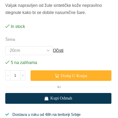
Valjak napravljen od žute sintetičke kože nepravilno
stegnute kako bi se dobile nasumične šare.
In stock
Širina
Očisti
5 na zalihama
Alternative:
Dodaj U Korpu
ILI
Kupi Odmah
Dostava u roku od 48h na teritoriji Srbije