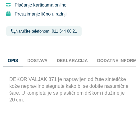
Plaćanje karticama online
Preuzimanje lično u radnji
Naručite telefonom: 011 344 00 21
OPIS
DOSTAVA
DEKLARACIJA
DODATNE INFORMA
DEKOR VALJAK 371 je napravljen od žute sintetičke
kože nepravilno stegnute kako bi se dobile nasumične
šare. U kompletu je sa plastičnom drškom i dužine je
20 cm.