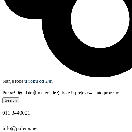
Slanje robe
u roku od 24h
Pretraži
🛠️ alate
🩸 materijale
💧 boje i sprejeve
🚗 auto program
Search
011 3440021
info@pulena.net