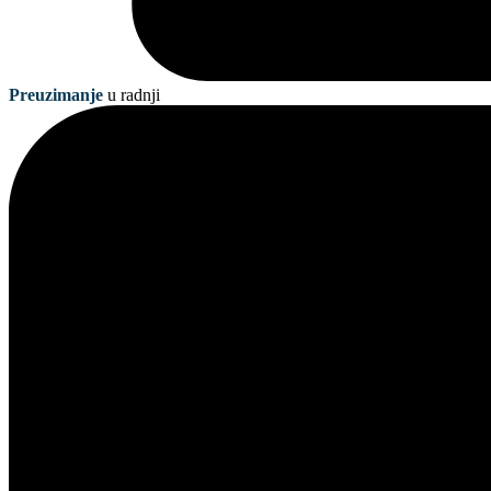
Preuzimanje
u radnji