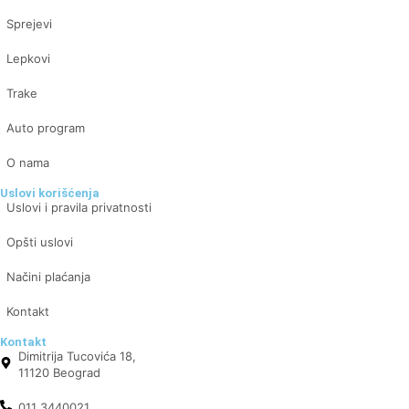
Sprejevi
Lepkovi
Trake
Auto program
O nama
Uslovi korišćenja
Uslovi i pravila privatnosti
Opšti uslovi
Načini plaćanja
Kontakt
Kontakt
Dimitrija Tucovića 18,
11120 Beograd
011 3440021