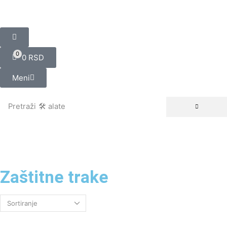
0
0
RSD
Meni
Pretraži
🛠️ alate
Zaštitne trake