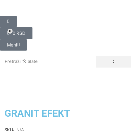
0
0
RSD
Meni
Pretraži
🛠️ alate
GRANIT EFEKT
SKU:
N/A