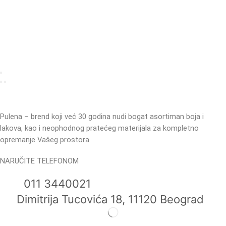
Pulena – brend koji već 30 godina nudi bogat asortiman boja i
lakova, kao i neophodnog pratećeg materijala za kompletno
opremanje Vašeg prostora.
NARUČITE TELEFONOM
011 3440021
Dimitrija Tucovića 18, 11120 Beograd