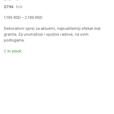
GTIN:
N/A
1.195
RSD
–
2.199
RSD
Dekorativni sprej za aktuelni, najkvalitetniji efekat mat
granita. Za unutrašnje i spoljne radove, na svim
podlogama.
In stock