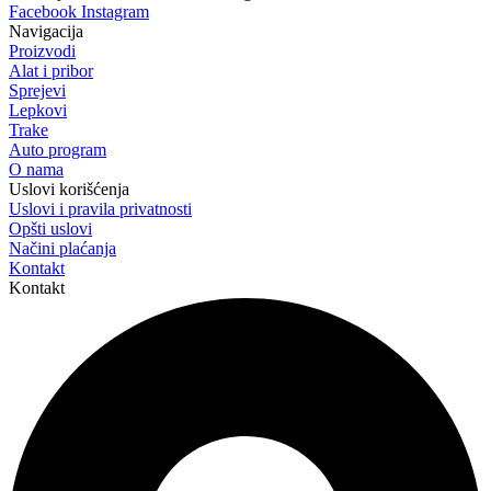
Facebook
Instagram
Navigacija
Proizvodi
Alat i pribor
Sprejevi
Lepkovi
Trake
Auto program
O nama
Uslovi korišćenja
Uslovi i pravila privatnosti
Opšti uslovi
Načini plaćanja
Kontakt
Kontakt