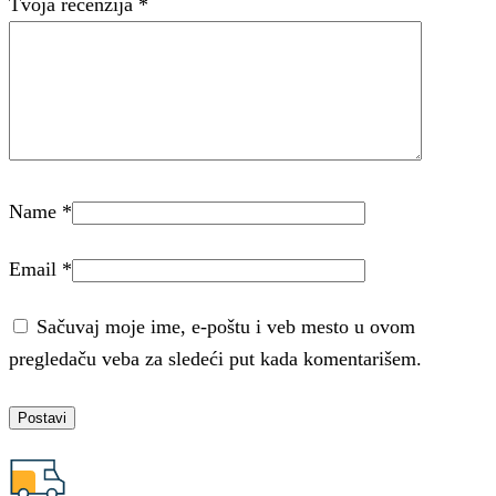
Tvoja recenzija
*
Name
*
Email
*
Sačuvaj moje ime, e-poštu i veb mesto u ovom
pregledaču veba za sledeći put kada komentarišem.