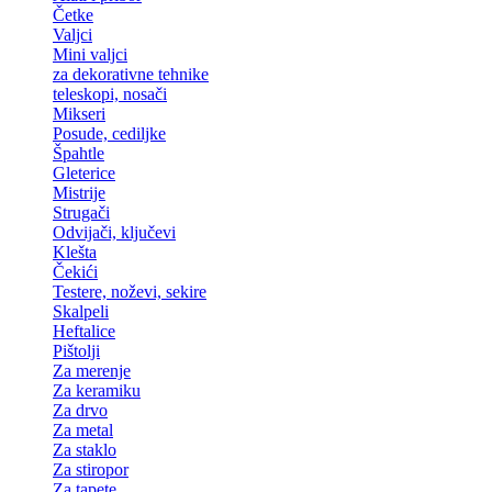
Četke
Valjci
Mini valjci
za dekorativne tehnike
teleskopi, nosači
Mikseri
Posude, cediljke
Špahtle
Gleterice
Mistrije
Strugači
Odvijači, ključevi
Klešta
Čekići
Testere, noževi, sekire
Skalpeli
Heftalice
Pištolji
Za merenje
Za keramiku
Za drvo
Za metal
Za staklo
Za stiropor
Za tapete