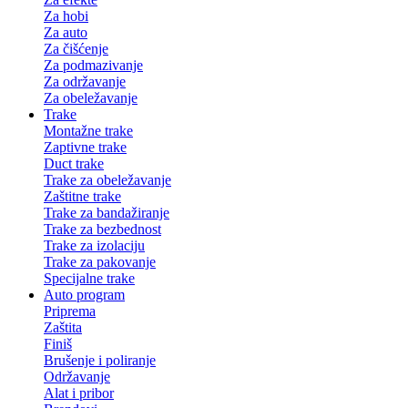
Za hobi
Za auto
Za čišćenje
Za podmazivanje
Za održavanje
Za obeležavanje
Trake
Montažne trake
Zaptivne trake
Duct trake
Trake za obeležavanje
Zaštitne trake
Trake za bandažiranje
Trake za bezbednost
Trake za izolaciju
Trake za pakovanje
Specijalne trake
Auto program
Priprema
Zaštita
Finiš
Brušenje i poliranje
Održavanje
Alat i pribor