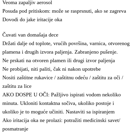
Veoma zapaljiv aerosol
Posuda pod pritiskom: može se rasprsnuti, ako se zagreva
Dovodi do jake iritacije oka
Čuvati van domašaja dece
Držati dalje od toplote, vrućih površina, varnica, otvorenog
plamena i drugih izvora paljenja. Zabranjeno pušenje.
Ne prskati na otvoren plamen ili drugi izvor paljenja
Ne probijati, niti paliti, čak ni nakon upotrebe
Nositi zaštitne rukavice / zaštitnu odeću / zaštitu za oči /
zaštitu za lice
AKO DOSPE U OČI: Pažljivo ispirati vodom nekoliko
minuta. Ukloniti kontaktna sočiva, ukoliko postoje i
ukoliko je to moguće učiniti. Nastaviti sa ispiranjem
Ako iritacija oka ne prolazi: potražiti medicinski savet/
posmatranje