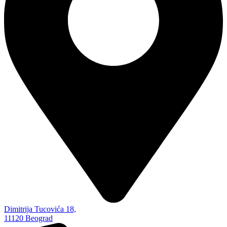
Dimitrija Tucovića 18,
11120 Beograd