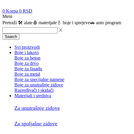
0
Korpa
0
RSD
Meni
Pretraži
🛠️ alate
🩸 materijale
💧 boje i sprejeve
🚗 auto program
Search
Svi proizvodi
Boje i lakovi
Boje za beton
Boje za drvo
Boje za fasadu
Boje za metal
Boje za specijalne namene
Boje za unutrašnje zidove
Razređivači i skidači
Materijali i sredstva
Za unutrašnje zidove
Za spoljašne zidove