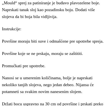
„Mould“ sprej za patiniranje je buđavo plavozelene boje.
Naprskati tanak sloj kao pozadinsku boju. Dodati više
slojeva da bi boja bila vidljivija.
Instrukcije:
Površine moraju biti suve i odmašćene pre upotrebe spreja.
Površine koje se ne prskaju, moraju se zaštititi.
Promućkati pre upotrebe.
Nanosi se u umerenim količinama, bolje je naprskati
nekoliko tanjih slojeva, nego jedan debeo. Nijansa će
potamneti sa svakim novim nanesenim slojem.
Držati bocu uspravno na 30 cm od površine i prskati preko