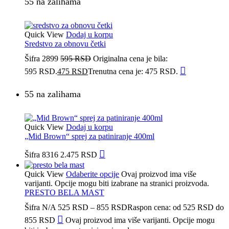
55 na zalihama
Quick View
Dodaj u korpu
Sredstvo za obnovu četki
Šifra
2899
595
RSD
Originalna cena je bila:
595 RSD.
475
RSD
Trenutna cena je: 475 RSD.
55 na zalihama
Quick View
Dodaj u korpu
„Mid Brown“ sprej za patiniranje 400ml
Šifra
8316
2.475
RSD
Quick View
Odaberite opcije
Ovaj proizvod ima više
varijanti. Opcije mogu biti izabrane na stranici proizvoda.
PRESTO BELA MAST
Šifra
N/A
525
RSD
–
855
RSD
Raspon cena: od 525 RSD do
855 RSD
Ovaj proizvod ima više varijanti. Opcije mogu