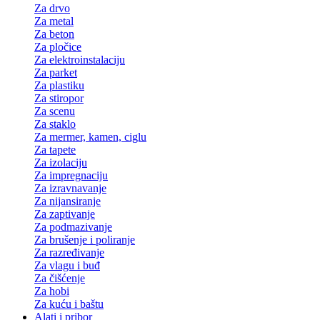
Za drvo
Za metal
Za beton
Za pločice
Za elektroinstalaciju
Za parket
Za plastiku
Za stiropor
Za scenu
Za staklo
Za mermer, kamen, ciglu
Za tapete
Za izolaciju
Za impregnaciju
Za izravnavanje
Za nijansiranje
Za zaptivanje
Za podmazivanje
Za brušenje i poliranje
Za razređivanje
Za vlagu i buđ
Za čišćenje
Za hobi
Za kuću i baštu
Alati i pribor