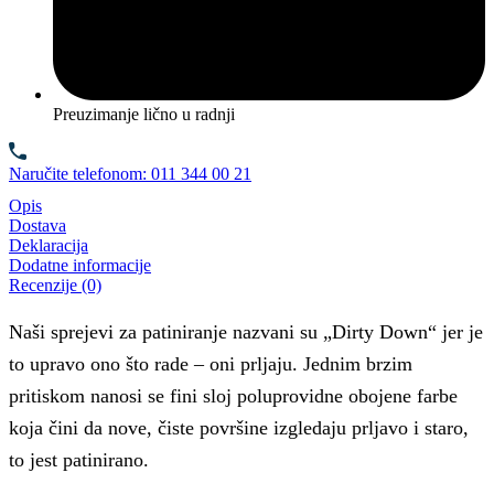
Preuzimanje lično u radnji
Naručite telefonom: 011 344 00 21
Opis
Dostava
Deklaracija
Dodatne informacije
Recenzije (0)
Naši sprejevi za patiniranje nazvani su „Dirty Down“ jer je
to upravo ono što rade – oni prljaju. Jednim brzim
pritiskom nanosi se fini sloj poluprovidne obojene farbe
koja čini da nove, čiste površine izgledaju prljavo i staro,
to jest patinirano.