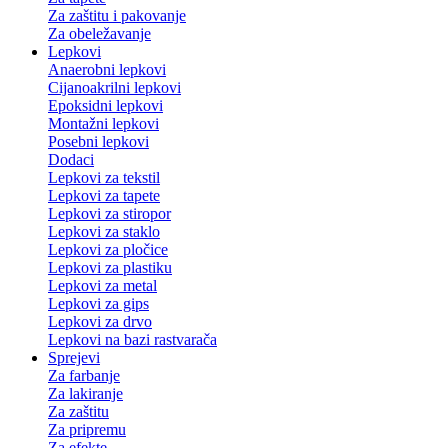
Za zaštitu i pakovanje
Za obeležavanje
Lepkovi
Anaerobni lepkovi
Cijanoakrilni lepkovi
Epoksidni lepkovi
Montažni lepkovi
Posebni lepkovi
Dodaci
Lepkovi za tekstil
Lepkovi za tapete
Lepkovi za stiropor
Lepkovi za staklo
Lepkovi za pločice
Lepkovi za plastiku
Lepkovi za metal
Lepkovi za gips
Lepkovi za drvo
Lepkovi na bazi rastvarača
Sprejevi
Za farbanje
Za lakiranje
Za zaštitu
Za pripremu
Za efekte