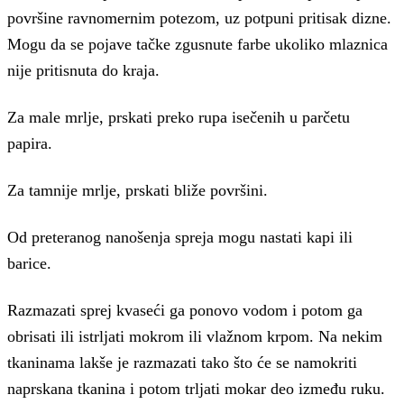
površine ravnomernim potezom, uz potpuni pritisak dizne.
Mogu da se pojave tačke zgusnute farbe ukoliko mlaznica
nije pritisnuta do kraja.
Za male mrlje, prskati preko rupa isečenih u parčetu
papira.
Za tamnije mrlje, prskati bliže površini.
Od preteranog nanošenja spreja mogu nastati kapi ili
barice.
Razmazati sprej kvaseći ga ponovo vodom i potom ga
obrisati ili istrljati mokrom ili vlažnom krpom. Na nekim
tkaninama lakše je razmazati tako što će se namokriti
naprskana tkanina i potom trljati mokar deo između ruku.