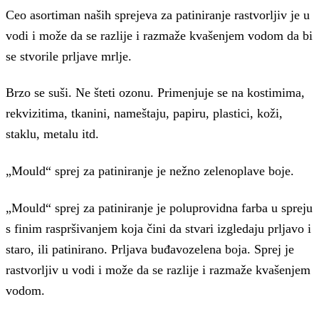
Ceo asortiman naših sprejeva za patiniranje rastvorljiv je u
vodi i može da se razlije i razmaže kvašenjem vodom da bi
se stvorile prljave mrlje.
Brzo se suši. Ne šteti ozonu. Primenjuje se na kostimima,
rekvizitima, tkanini, nameštaju, papiru, plastici, koži,
staklu, metalu itd.
„Mould“ sprej za patiniranje je nežno zelenoplave boje.
„Mould“ sprej za patiniranje je poluprovidna farba u spreju
s finim raspršivanjem koja čini da stvari izgledaju prljavo i
staro, ili patinirano. Prljava buđavozelena boja. Sprej je
rastvorljiv u vodi i može da se razlije i razmaže kvašenjem
vodom.