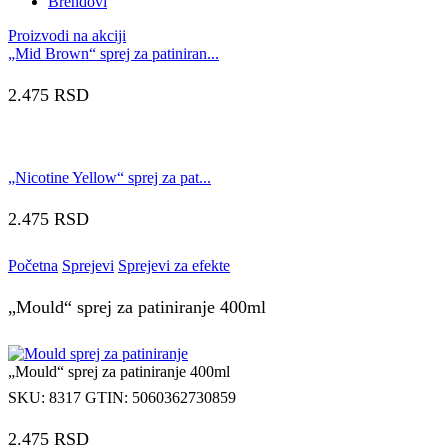
Brendovi
Proizvodi na akciji
„Mid Brown“ sprej za patiniran...
2.475
RSD
„Nicotine Yellow“ sprej za pat...
2.475
RSD
Početna
Sprejevi
Sprejevi za efekte
„Mould“ sprej za patiniranje 400ml
„Mould“ sprej za patiniranje 400ml
SKU:
8317
GTIN:
5060362730859
2.475
RSD