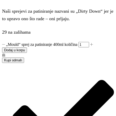
Naši sprejevi za patiniranje nazvani su „Dirty Down“ jer je
to upravo ono što rade – oni prljaju.
29 na zalihama
„Mould“ sprej za patiniranje 400ml količina
Dodaj u korpu
ili
Kupi odmah