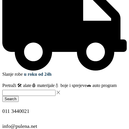
Slanje robe
u roku od 24h
Pretraži
🛠️ alate
🩸 materijale
💧 boje i sprejeve
🚗 auto program
Search
011 3440021
info@pulena.net