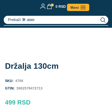
0
0
RSD
Meni
Pretraži
🛠️ alate
Držalja 130cm
SKU:
4706
GTIN:
5902578472713
499
RSD