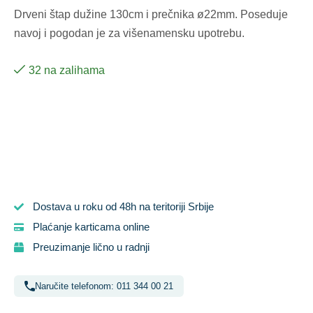
Drveni štap dužine 130cm i prečnika ø22mm. Poseduje
navoj i pogodan je za višenamensku upotrebu.
32 na zalihama
Dostava u roku od 48h na teritoriji Srbije
Plaćanje karticama online
Preuzimanje lično u radnji
Naručite telefonom: 011 344 00 21