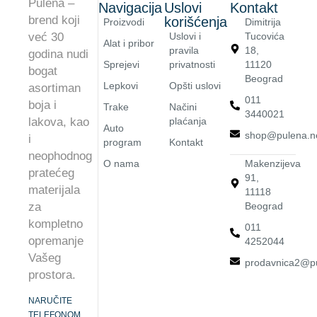
Pulena –
Navigacija
Uslovi
Kontakt
brend koji
korišćenja
Proizvodi
Dimitrija
već 30
Uslovi i
Tucovića
Alat i pribor
pravila
18,
godina nudi
Sprejevi
privatnosti
11120
bogat
Beograd
Lepkovi
Opšti uslovi
asortiman
011
boja i
Trake
Načini
3440021
lakova, kao
plaćanja
Auto
shop@pulena.n
i
program
Kontakt
neophodnog
O nama
Makenzijeva
pratećeg
91,
materijala
11118
za
Beograd
kompletno
011
opremanje
4252044
Vašeg
prodavnica2@pu
prostora.
NARUČITE
TELEFONOM