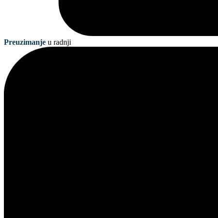
Preuzimanje
u radnji