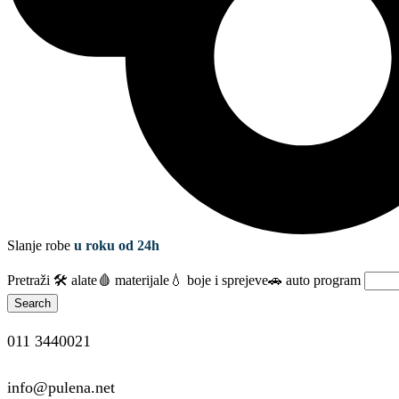
Slanje robe
u roku od 24h
Pretraži
🛠️ alate
🩸 materijale
💧 boje i sprejeve
🚗 auto program
Search
011 3440021
info@pulena.net