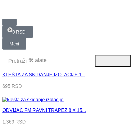
0
0
RSD
Meni
🛠️ alate
Pretraži
KLEŠTA ZA SKIDANJE IZOLACIJE 1...
695
RSD
ODVIJAČ FM RAVNI TRAPEZ 8 X 15...
1.369
RSD