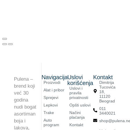
Navigacija
Uslovi
Kontakt
Pulena –
korišćenja
Proizvodi
Dimitrija
brend koji
Tucovića
Uslovi i
Alat i pribor
18,
već 30
pravila
11120
Sprejevi
privatnosti
godina
Beograd
Lepkovi
Opšti uslovi
nudi bogat
011
Trake
Načini
3440021
asortiman
plaćanja
Auto
boja i
shop@pulena.ne
program
Kontakt
lakova,