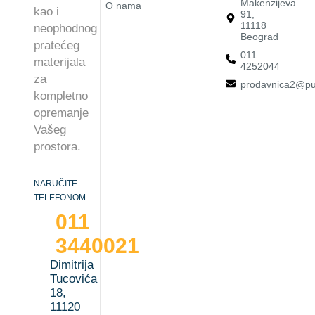
Makenzijeva
O nama
kao i
91,
11118
neophodnog
Beograd
pratećeg
011
materijala
4252044
za
prodavnica2@pu
kompletno
opremanje
Vašeg
prostora.
NARUČITE
TELEFONOM
011
3440021
Dimitrija
Tucovića
18,
11120