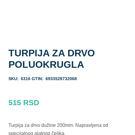
TURPIJA ZA DRVO
POLUOKRUGLA
SKU:
6316
GTIN:
6933528732068
515
RSD
Turpija za drvo dužine 200mm. Napravljena od
specijalnog alatnog čelika.