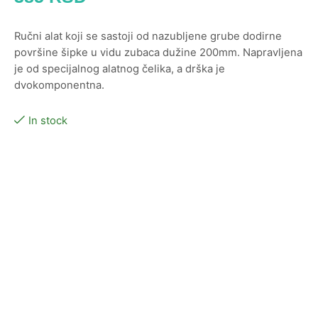
Ručni alat koji se sastoji od nazubljene grube dodirne
površine šipke u vidu zubaca dužine 200mm. Napravljena
je od specijalnog alatnog čelika, a drška je
dvokomponentna.
In stock