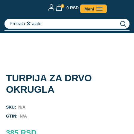
0
0
RSD
Meni
Pretraži
🛠️ alate
TURPIJA ZA DRVO
OKRUGLA
SKU:
N/A
GTIN:
N/A
385
RSD