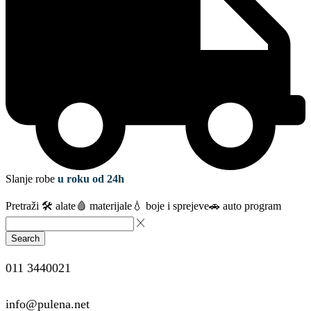
Slanje robe
u roku od 24h
Pretraži
🛠️ alate
🩸 materijale
💧 boje i sprejeve
🚗 auto program
Search
011 3440021
info@pulena.net