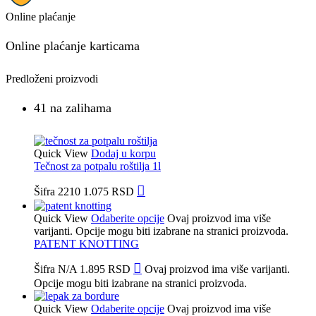
Online plaćanje
Online plaćanje karticama
Predloženi proizvodi
41 na zalihama
Quick View
Dodaj u korpu
Tečnost za potpalu roštilja 1l
Šifra
2210
1.075
RSD
Quick View
Odaberite opcije
Ovaj proizvod ima više
varijanti. Opcije mogu biti izabrane na stranici proizvoda.
PATENT KNOTTING
Šifra
N/A
1.895
RSD
Ovaj proizvod ima više varijanti.
Opcije mogu biti izabrane na stranici proizvoda.
Quick View
Odaberite opcije
Ovaj proizvod ima više