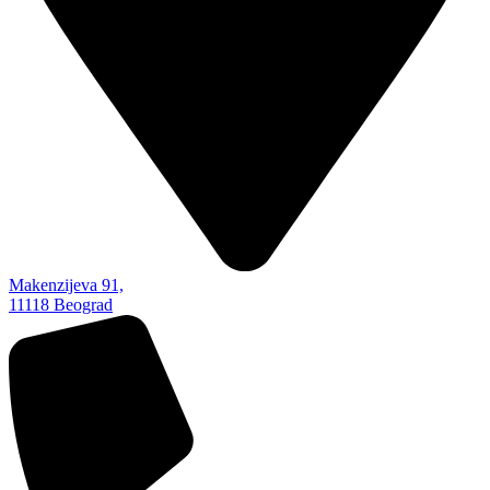
Makenzijeva 91,
11118 Beograd