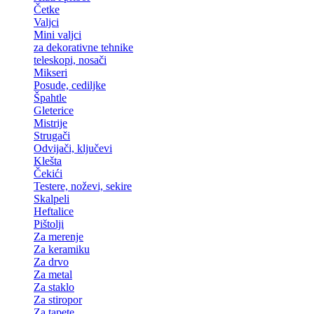
Četke
Valjci
Mini valjci
za dekorativne tehnike
teleskopi, nosači
Mikseri
Posude, cediljke
Špahtle
Gleterice
Mistrije
Strugači
Odvijači, ključevi
Klešta
Čekići
Testere, noževi, sekire
Skalpeli
Heftalice
Pištolji
Za merenje
Za keramiku
Za drvo
Za metal
Za staklo
Za stiropor
Za tapete