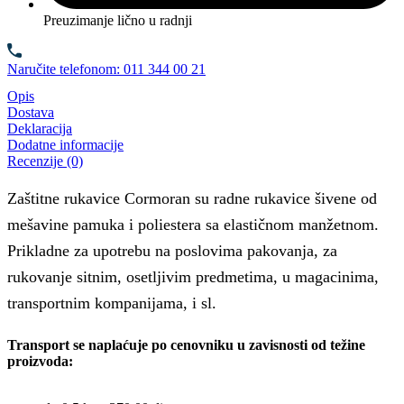
Preuzimanje lično u radnji
Naručite telefonom: 011 344 00 21
Opis
Dostava
Deklaracija
Dodatne informacije
Recenzije (0)
Zaštitne rukavice Cormoran su radne rukavice šivene od
mešavine pamuka i poliestera sa elastičnom manžetnom.
Prikladne za upotrebu na poslovima pakovanja, za
rukovanje sitnim, osetljivim predmetima, u magacinima,
transportnim kompanijama, i sl.
Transport se naplaćuje po cenovniku u zavisnosti od težine
proizvoda: