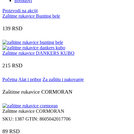
Brendovi
Proizvodi na akciji
Zaštitne rukavice Bunting bele
139
RSD
Zaštitne rukavice DANKERS KUBO
215
RSD
Početna
Alat i pribor
Za zaštitu i pakovanje
Zaštitne rukavice CORMORAN
Zaštitne rukavice CORMORAN
SKU:
1387
GTIN:
8605042017706
89
RSD