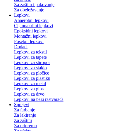
Za zaštitu i pakovanje
Za obeležavanje
Lepkovi
Anaerobni lepkovi
Cijanoakrilni lepkovi
Epoksidni lepkovi
Montažni lepkovi
Posebni lepkovi
Dodaci
Lepkovi za tekstil
Lepkovi za tapete
Lepkovi za stiropor
Lepkovi za staklo
Lepkovi za pločice
Lepkovi za plastiku
Lepkovi za metal
Lepkovi za gips
Lepkovi za drvo
Lepkovi na bazi rastvarača
Sprejevi
Za farbanje
Za lakiranje
Za zaštitu
Za pripremu
Za efekte