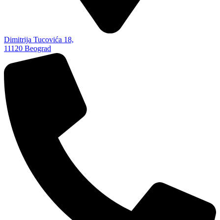
Dimitrija Tucovića 18,
11120 Beograd