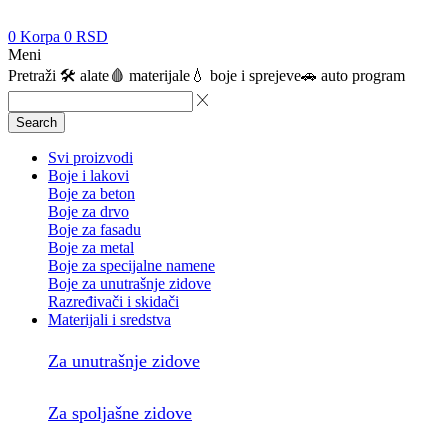
0
Korpa
0
RSD
Meni
Pretraži
🛠️ alate
🩸 materijale
💧 boje i sprejeve
🚗 auto program
Search
Svi proizvodi
Boje i lakovi
Boje za beton
Boje za drvo
Boje za fasadu
Boje za metal
Boje za specijalne namene
Boje za unutrašnje zidove
Razređivači i skidači
Materijali i sredstva
Za unutrašnje zidove
Za spoljašne zidove