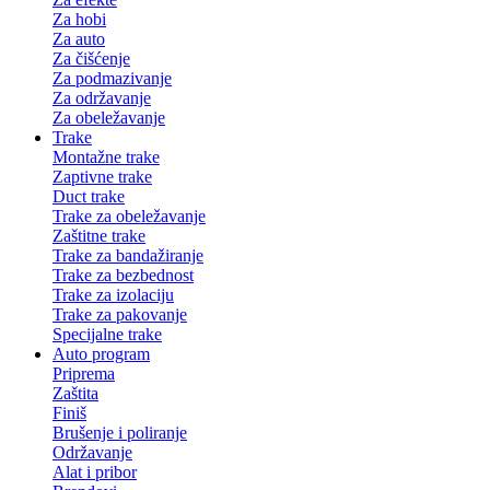
Za hobi
Za auto
Za čišćenje
Za podmazivanje
Za održavanje
Za obeležavanje
Trake
Montažne trake
Zaptivne trake
Duct trake
Trake za obeležavanje
Zaštitne trake
Trake za bandažiranje
Trake za bezbednost
Trake za izolaciju
Trake za pakovanje
Specijalne trake
Auto program
Priprema
Zaštita
Finiš
Brušenje i poliranje
Održavanje
Alat i pribor