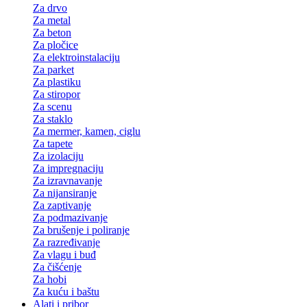
Za drvo
Za metal
Za beton
Za pločice
Za elektroinstalaciju
Za parket
Za plastiku
Za stiropor
Za scenu
Za staklo
Za mermer, kamen, ciglu
Za tapete
Za izolaciju
Za impregnaciju
Za izravnavanje
Za nijansiranje
Za zaptivanje
Za podmazivanje
Za brušenje i poliranje
Za razređivanje
Za vlagu i buđ
Za čišćenje
Za hobi
Za kuću i baštu
Alati i pribor