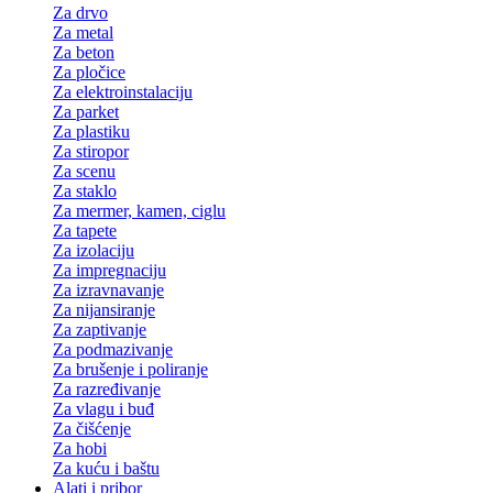
Za drvo
Za metal
Za beton
Za pločice
Za elektroinstalaciju
Za parket
Za plastiku
Za stiropor
Za scenu
Za staklo
Za mermer, kamen, ciglu
Za tapete
Za izolaciju
Za impregnaciju
Za izravnavanje
Za nijansiranje
Za zaptivanje
Za podmazivanje
Za brušenje i poliranje
Za razređivanje
Za vlagu i buđ
Za čišćenje
Za hobi
Za kuću i baštu
Alati i pribor