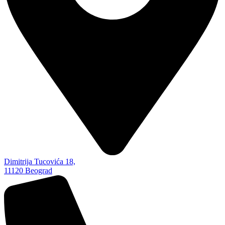
Dimitrija Tucovića 18,
11120 Beograd