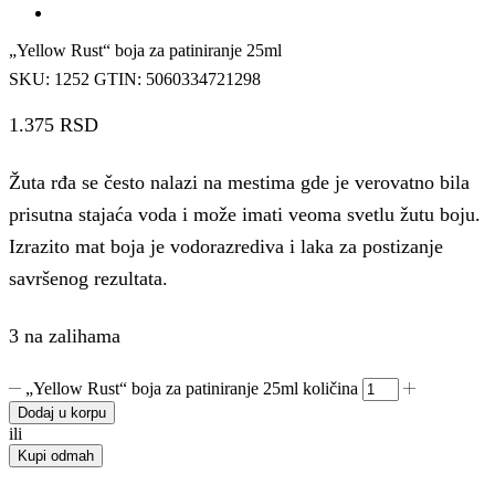
„Yellow Rust“ boja za patiniranje 25ml
SKU:
1252
GTIN:
5060334721298
1.375
RSD
Žuta rđa se često nalazi na mestima gde je verovatno bila
prisutna stajaća voda i može imati veoma svetlu žutu boju.
Izrazito mat boja je vodorazrediva i laka za postizanje
savršenog rezultata.
3 na zalihama
„Yellow Rust“ boja za patiniranje 25ml količina
Dodaj u korpu
ili
Kupi odmah