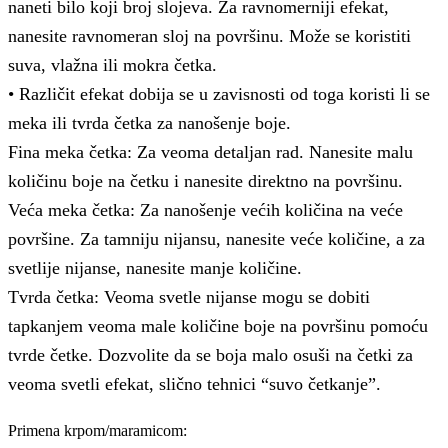
naneti bilo koji broj slojeva. Za ravnomerniji efekat,
nanesite ravnomeran sloj na površinu. Može se koristiti
suva, vlažna ili mokra četka.
• Različit efekat dobija se u zavisnosti od toga koristi li se
meka ili tvrda četka za nanošenje boje.
Fina meka četka: Za veoma detaljan rad. Nanesite malu
količinu boje na četku i nanesite direktno na površinu.
Veća meka četka: Za nanošenje većih količina na veće
površine. Za tamniju nijansu, nanesite veće količine, a za
svetlije nijanse, nanesite manje količine.
Tvrda četka: Veoma svetle nijanse mogu se dobiti
tapkanjem veoma male količine boje na površinu pomoću
tvrde četke. Dozvolite da se boja malo osuši na četki za
veoma svetli efekat, slično tehnici “suvo četkanje”.
Primena krpom/maramicom: