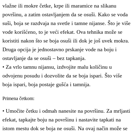
vlažne ili mokre četke, krpe ili maramice na slikanu
površinu, a zatim ostavljanjem da se osuši. Kako se voda
suši, boja se razdvaja na svetle i tamne nijanse. Što je više
vode korišćeno, to je veći efekat. Ova tehnika može se
koristiti nakon što se boja osuši ili dok je još uvek mokra.
Druga opcija je jednostavno prskanje vode na boju i
ostavljanje da se osuši – bez tapkanja.
• Za vrlo tamnu nijansu, izdvojite malu količinu u
odvojenu posudu i dozvolite da se boja ispari. Što više
boja ispari, boja postaje gušća i tamnija.
Primena četkom:
• Umočite četku i odmah nanesite na površinu. Za mrljasti
efekat, tapkajte boju na površinu i nastavite tapkati na
istom mestu dok se boja ne osuši. Na ovaj način može se