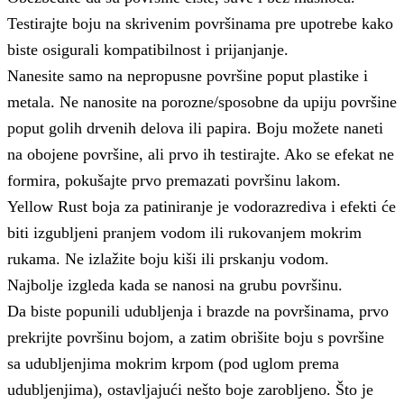
Testirajte boju na skrivenim površinama pre upotrebe kako
biste osigurali kompatibilnost i prijanjanje.
Nanesite samo na nepropusne površine poput plastike i
metala. Ne nanosite na porozne/sposobne da upiju površine
poput golih drvenih delova ili papira. Boju možete naneti
na obojene površine, ali prvo ih testirajte. Ako se efekat ne
formira, pokušajte prvo premazati površinu lakom.
Yellow Rust boja za patiniranje je vodorazrediva i efekti će
biti izgubljeni pranjem vodom ili rukovanjem mokrim
rukama. Ne izlažite boju kiši ili prskanju vodom.
Najbolje izgleda kada se nanosi na grubu površinu.
Da biste popunili udubljenja i brazde na površinama, prvo
prekrijte površinu bojom, a zatim obrišite boju s površine
sa udubljenjima mokrim krpom (pod uglom prema
udubljenjima), ostavljajući nešto boje zarobljeno. Što je