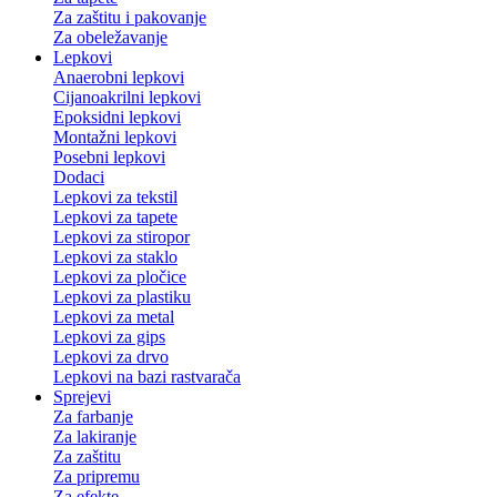
Za zaštitu i pakovanje
Za obeležavanje
Lepkovi
Anaerobni lepkovi
Cijanoakrilni lepkovi
Epoksidni lepkovi
Montažni lepkovi
Posebni lepkovi
Dodaci
Lepkovi za tekstil
Lepkovi za tapete
Lepkovi za stiropor
Lepkovi za staklo
Lepkovi za pločice
Lepkovi za plastiku
Lepkovi za metal
Lepkovi za gips
Lepkovi za drvo
Lepkovi na bazi rastvarača
Sprejevi
Za farbanje
Za lakiranje
Za zaštitu
Za pripremu
Za efekte