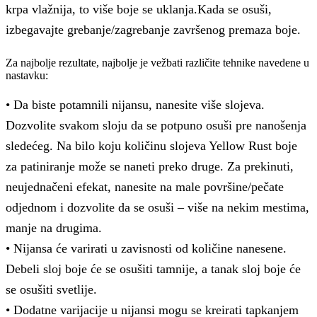
krpa vlažnija, to više boje se uklanja.Kada se osuši,
izbegavajte grebanje/zagrebanje završenog premaza boje.
Za najbolje rezultate, najbolje je vežbati različite tehnike navedene u
nastavku:
• Da biste potamnili nijansu, nanesite više slojeva.
Dozvolite svakom sloju da se potpuno osuši pre nanošenja
sledećeg. Na bilo koju količinu slojeva Yellow Rust boje
za patiniranje može se naneti preko druge. Za prekinuti,
neujednačeni efekat, nanesite na male površine/pečate
odjednom i dozvolite da se osuši – više na nekim mestima,
manje na drugima.
• Nijansa će varirati u zavisnosti od količine nanesene.
Debeli sloj boje će se osušiti tamnije, a tanak sloj boje će
se osušiti svetlije.
• Dodatne varijacije u nijansi mogu se kreirati tapkanjem