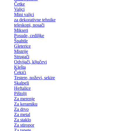
Četke
Valjci
Mini valjci
za dekorativne tehnike
teleskopi, nosači
Mikseri
Posude, cediljke
Špahtle
Gleterice
Mistrije
Strugači
Odvijači, ključevi
Klešta
Čekići
Testere, noževi, sekire
Skalpeli
Heftalice
Pištolji
Za merenje
Za keramiku
Za drvo
Za metal
Za staklo
Za stiropor
Za tapete