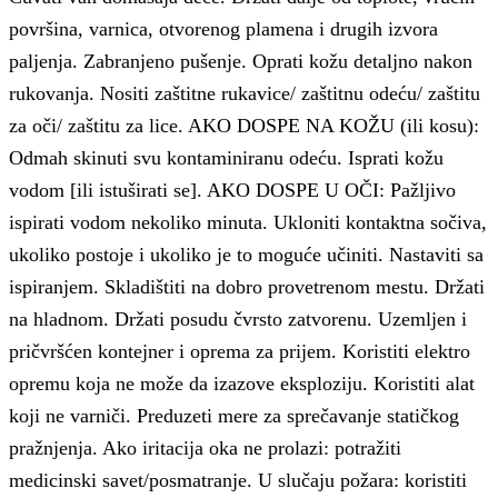
površina, varnica, otvorenog plamena i drugih izvora
paljenja. Zabranjeno pušenje. Oprati kožu detaljno nakon
rukovanja. Nositi zaštitne rukavice/ zaštitnu odeću/ zaštitu
za oči/ zaštitu za lice. AKO DOSPE NA KOŽU (ili kosu):
Odmah skinuti svu kontaminiranu odeću. Isprati kožu
vodom [ili istuširati se]. AKO DOSPE U OČI: Pažljivo
ispirati vodom nekoliko minuta. Ukloniti kontaktna sočiva,
ukoliko postoje i ukoliko je to moguće učiniti. Nastaviti sa
ispiranjem. Skladištiti na dobro provetrenom mestu. Držati
na hladnom. Držati posudu čvrsto zatvorenu. Uzemljen i
pričvršćen kontejner i oprema za prijem. Koristiti elektro
opremu koja ne može da izazove eksploziju. Koristiti alat
koji ne varniči. Preduzeti mere za sprečavanje statičkog
pražnjenja. Ako iritacija oka ne prolazi: potražiti
medicinski savet/posmatranje. U slučaju požara: koristiti