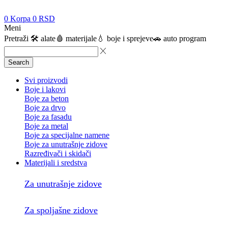
0
Korpa
0
RSD
Meni
Pretraži
🛠️ alate
🩸 materijale
💧 boje i sprejeve
🚗 auto program
Search
Svi proizvodi
Boje i lakovi
Boje za beton
Boje za drvo
Boje za fasadu
Boje za metal
Boje za specijalne namene
Boje za unutrašnje zidove
Razređivači i skidači
Materijali i sredstva
Za unutrašnje zidove
Za spoljašne zidove