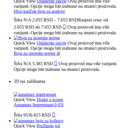
Quick View
Odaberite opcije
Ovaj proizvod ima više
varijanti. Opcije mogu biti izabrane na stranici proizvoda.
Hlor-kaučuk boja za podove
Šifra
N/A
2.055
RSD
–
7.655
RSD
Raspon cena: od
2.055 RSD do 7.655 RSD
Ovaj proizvod ima više
varijanti. Opcije mogu biti izabrane na stranici proizvoda.
Quick View
Odaberite opcije
Ovaj proizvod ima više
varijanti. Opcije mogu biti izabrane na stranici proizvoda.
Boja za sportske terene 4l
Šifra
N/A
5.385
RSD
Ovaj proizvod ima više varijanti.
Opcije mogu biti izabrane na stranici proizvoda.
10 na zalihama
Quick View
Dodaj u korpu
Aquamax Impregnant 0,65l
Šifra
9536
815
RSD
Quick View
Pročitajte još