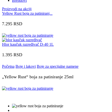
Brendovi
Proizvodi na akciji
Yellow Rust boja za patiniranj...
7.295
RSD
Hlor kaučuk razređivač D-40 1L
1.395
RSD
Početna
Boje i lakovi
Boje za specijalne namene
„Yellow Rust“ boja za patiniranje 25ml