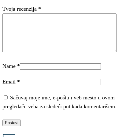
Tvoja recenzija
*
Name
*
Email
*
Sačuvaj moje ime, e-poštu i veb mesto u ovom
pregledaču veba za sledeći put kada komentarišem.