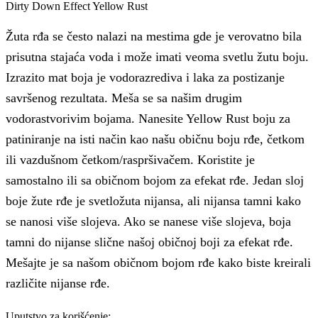
Dirty Down Effect Yellow Rust
Žuta rđa se često nalazi na mestima gde je verovatno bila
prisutna stajaća voda i može imati veoma svetlu žutu boju.
Izrazito mat boja je vodorazrediva i laka za postizanje
savršenog rezultata. Meša se sa našim drugim
vodorastvorivim bojama. Nanesite Yellow Rust boju za
patiniranje na isti način kao našu običnu boju rđe, četkom
ili vazdušnom četkom/raspršivačem. Koristite je
samostalno ili sa običnom bojom za efekat rđe. Jedan sloj
boje žute rđe je svetložuta nijansa, ali nijansa tamni kako
se nanosi više slojeva. Ako se nanese više slojeva, boja
tamni do nijanse slične našoj običnoj boji za efekat rđe.
Mešajte je sa našom običnom bojom rđe kako biste kreirali
različite nijanse rđe.
Uputstvo za korišćenje: