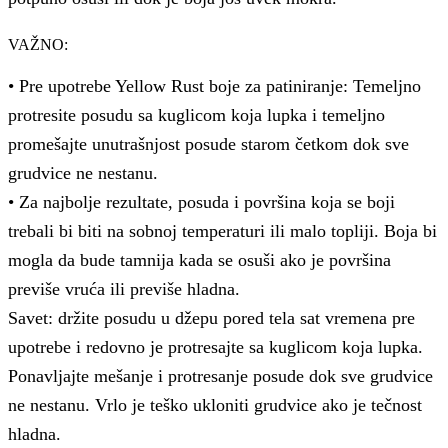
VAŽNO:
• Pre upotrebe Yellow Rust boje za patiniranje: Temeljno
protresite posudu sa kuglicom koja lupka i temeljno
promešajte unutrašnjost posude starom četkom dok sve
grudvice ne nestanu.
• Za najbolje rezultate, posuda i površina koja se boji
trebali bi biti na sobnoj temperaturi ili malo topliji. Boja bi
mogla da bude tamnija kada se osuši ako je površina
previše vruća ili previše hladna.
Savet: držite posudu u džepu pored tela sat vremena pre
upotrebe i redovno je protresajte sa kuglicom koja lupka.
Ponavljajte mešanje i protresanje posude dok sve grudvice
ne nestanu. Vrlo je teško ukloniti grudvice ako je tečnost
hladna.