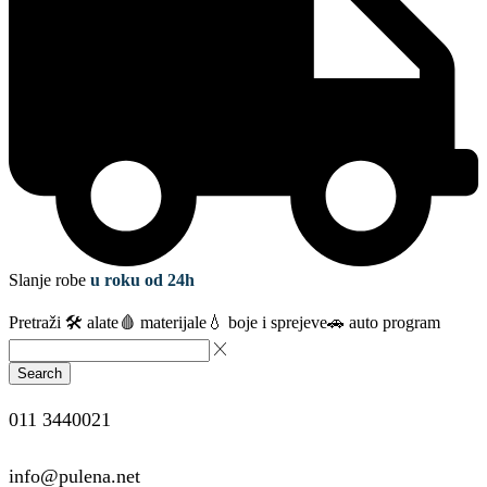
Slanje robe
u roku od 24h
Pretraži
🛠️ alate
🩸 materijale
💧 boje i sprejeve
🚗 auto program
Search
011 3440021
info@pulena.net