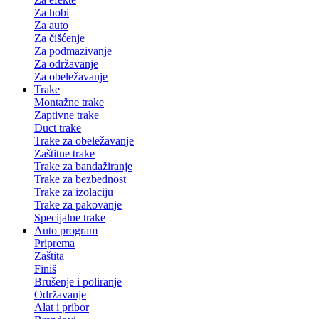
Za hobi
Za auto
Za čišćenje
Za podmazivanje
Za održavanje
Za obeležavanje
Trake
Montažne trake
Zaptivne trake
Duct trake
Trake za obeležavanje
Zaštitne trake
Trake za bandažiranje
Trake za bezbednost
Trake za izolaciju
Trake za pakovanje
Specijalne trake
Auto program
Priprema
Zaštita
Finiš
Brušenje i poliranje
Održavanje
Alat i pribor