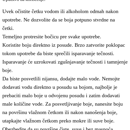
Uvek očistite četku vodom ili alkoholom odmah nakon
upotrebe. Ne dozvolite da se boja potpuno stvrdne na
četki.
Temeljno protresite bočicu pre svake upotrebe.
Koristite boju direktno iz posude. Brzo zatvorite poklopac
tokom upotrebe da biste sprečili isparavanje tečnosti.
Isparavanje će uzrokovati zgušnjavanje tečnosti i tamnjenje
boje.
Da biste posvetlili nijansu, dodajte malo vode. Nemojte
dodavati vodu direktno u posudu sa bojom, najbolje je
prebaciti malo boje u odvojenu posudu i zatim dodavati
male količine vode. Za posvetljivanje boje, nanesite boju
na površinu vlažnom četkom ili nakon nanošenja boje,
utapkajte vlažnom četkom preko mokre ili suve boje.
Obezbedite da su površine čiste, suve i bez masnoća.