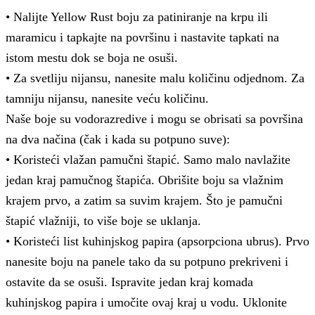
• Nalijte Yellow Rust boju za patiniranje na krpu ili
maramicu i tapkajte na površinu i nastavite tapkati na
istom mestu dok se boja ne osuši.
• Za svetliju nijansu, nanesite malu količinu odjednom. Za
tamniju nijansu, nanesite veću količinu.
Naše boje su vodorazredive i mogu se obrisati sa površina
na dva načina (čak i kada su potpuno suve):
• Koristeći vlažan pamučni štapić. Samo malo navlažite
jedan kraj pamučnog štapića. Obrišite boju sa vlažnim
krajem prvo, a zatim sa suvim krajem. Što je pamučni
štapić vlažniji, to više boje se uklanja.
• Koristeći list kuhinjskog papira (apsorpciona ubrus). Prvo
nanesite boju na panele tako da su potpuno prekriveni i
ostavite da se osuši. Ispravite jedan kraj komada
kuhinjskog papira i umočite ovaj kraj u vodu. Uklonite