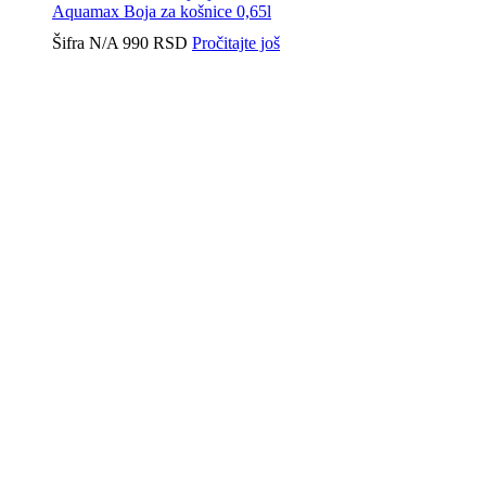
Aquamax Boja za košnice 0,65l
Šifra
N/A
990
RSD
Pročitajte još