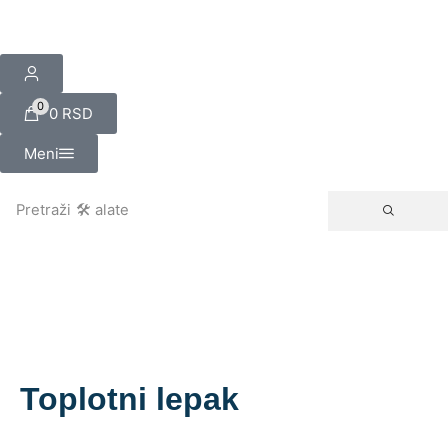
0
0
RSD
Meni
Pretraži
🛠️ alate
Toplotni lepak