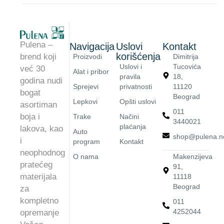
Pulena –
Navigacija
Uslovi
Kontakt
korišćenja
brend koji
Proizvodi
Dimitrija
Uslovi i
Tucovića
već 30
Alat i pribor
pravila
18,
godina nudi
Sprejevi
privatnosti
11120
bogat
Beograd
Lepkovi
Opšti uslovi
asortiman
011
boja i
Trake
Načini
3440021
plaćanja
lakova, kao
Auto
shop@pulena.n
i
program
Kontakt
neophodnog
O nama
Makenzijeva
pratećeg
91,
materijala
11118
Beograd
za
kompletno
011
4252044
opremanje