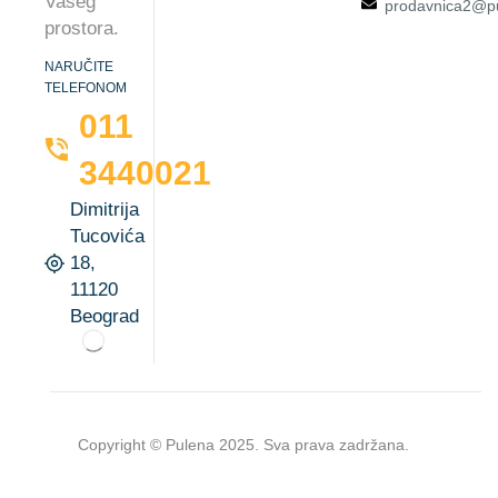
Vašeg
prodavnica2@pu
prostora.
NARUČITE
TELEFONOM
011
3440021
Dimitrija
Tucovića
18,
11120
Beograd
Copyright © Pulena 2025. Sva prava zadržana.