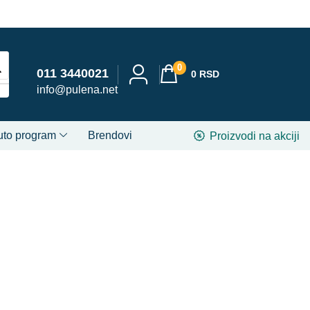
0
011 3440021
0
RSD
info@pulena.net
uto program
Brendovi
Proizvodi na akciji