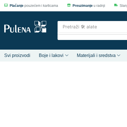
Plaćanje
pouzećem i karticama
Preuzimanje
u radnji
Slan
Pretraži
🛠️ alate
Svi proizvodi
Boje i lakovi
Materijali i sredstva