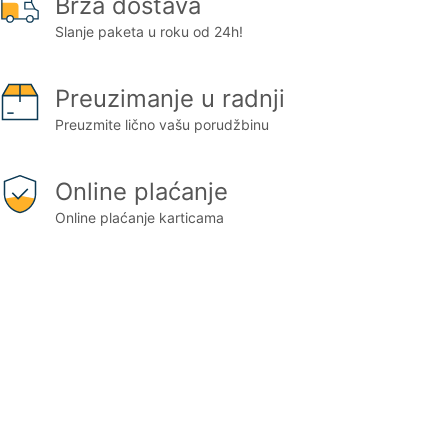
Brza dostava
Slanje paketa u roku od 24h!
Preuzimanje u radnji
Preuzmite lično vašu porudžbinu
Online plaćanje
Online plaćanje karticama