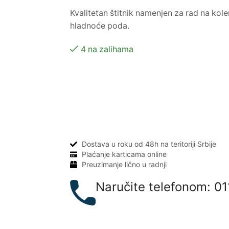
Kvalitetan štitnik namenjen za rad na kole
hladnoće poda.
4 na zalihama
Dostava u roku od 48h na teritoriji Srbije
Plaćanje karticama online
Preuzimanje lično u radnji
Naručite telefonom: 01