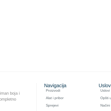
Navigacija
Uslov
Proizvodi
Uslovi 
iman boja i
Alat i pribor
Opšti u
kompletno
Sprejevi
Načini