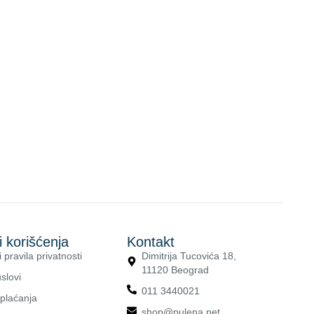
i korišćenja
Kontakt
i pravila privatnosti
Dimitrija Tucovića 18,
11120 Beograd
slovi
011 3440021
 plaćanja
shop@pulena.net