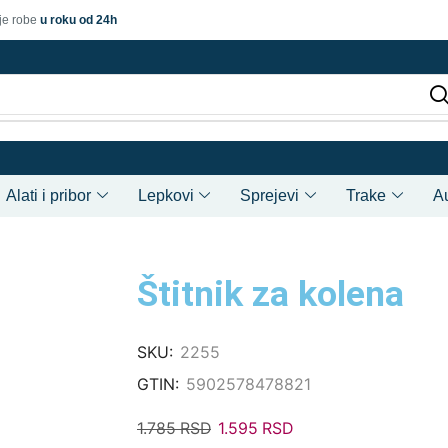
je robe
u roku od 24h
Alati i pribor
Lepkovi
Sprejevi
Trake
A
Štitnik za kolena
SKU:
2255
GTIN:
5902578478821
1.785
RSD
1.595
RSD