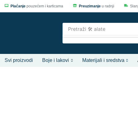
Plaćanje
pouzećem i karticama
Preuzimanje
u radnji
Slan
Pretraži
🛠️ alate
Svi proizvodi
Boje i lakovi
Materijali i sredstva