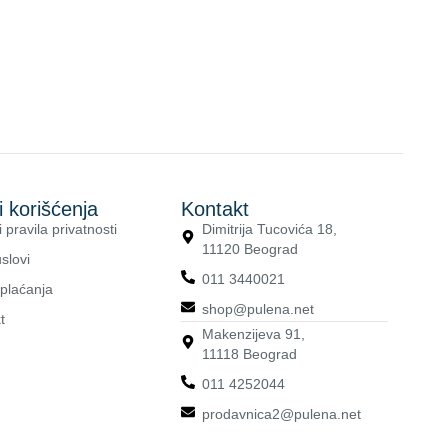
i korišćenja
Kontakt
i pravila privatnosti
Dimitrija Tucovića 18,
11120 Beograd
slovi
011 3440021
 plaćanja
shop@pulena.net
t
Makenzijeva 91,
11118 Beograd
011 4252044
prodavnica2@pulena.net