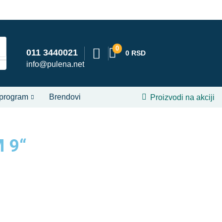
0
011 3440021
0
RSD
info@pulena.net
 program
Brendovi
Proizvodi na akciji
M 9“