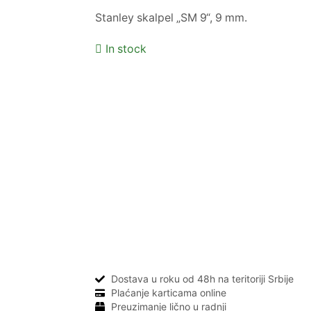
Stanley skalpel „SM 9“, 9 mm.
In stock
Dostava u roku od 48h na teritoriji Srbije
Plaćanje karticama online
Preuzimanje lično u radnji