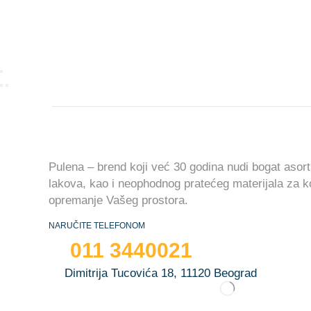
Pulena – brend koji već 30 godina nudi bogat asort
lakova, kao i neophodnog pratećeg materijala za 
opremanje Vašeg prostora.
NARUČITE TELEFONOM
011 3440021
Dimitrija Tucovića 18, 11120 Beograd