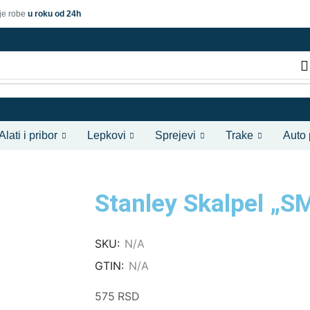
je robe
u roku od 24h
Alati i pribor
Lepkovi
Sprejevi
Trake
Auto
Stanley Skalpel „S
SKU:
N/A
GTIN:
N/A
575
RSD