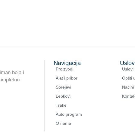
Navigacija
Uslov
Proizvodi
Uslovi 
iman boja i
Alat i pribor
Opšti u
kompletno
Sprejevi
Načini
Lepkovi
Kontak
Trake
Auto program
O nama