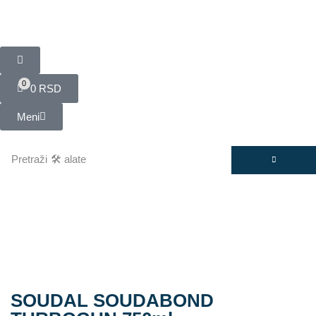
0
0
RSD
Meni
Pretraži
🛠️ alate
SOUDAL SOUDABOND