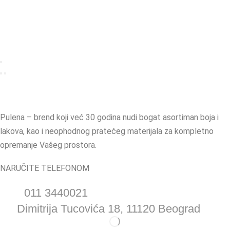
Pulena – brend koji već 30 godina nudi bogat asortiman boja i
lakova, kao i neophodnog pratećeg materijala za kompletno
opremanje Vašeg prostora.
NARUČITE TELEFONOM
011 3440021
Dimitrija Tucovića 18, 11120 Beograd