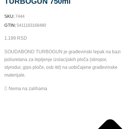
TURBOGUN 750ml
SKU:
7444
GTIN:
5411183168480
1.199
RSD
SOUDABOND TURBOGUN je građevinski lepak na bazi
poliuretana za lepljenje izolacijskih ploča (stiropor,
styrodur, gips ploče, osb itd) na uobičajene građevinske
materijale.
Nema na zalihama