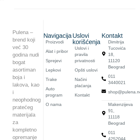
Pulena –
Navigacija
Uslovi
Kontakt
brend koji
korišćenja
Proizvodi
Dimitrija
već 30
Uslovi i
Tucovića
Alat i pribor
godina nudi
pravila
18,
Sprejevi
privatnosti
11120
bogat
Beograd
asortiman
Lepkovi
Opšti uslovi
011
boja i
Trake
Načini
3440021
lakova, kao
plaćanja
Auto
i
shop@pulena.n
program
Kontakt
neophodnog
O nama
Makenzijeva
pratećeg
91,
materijala
11118
za
Beograd
kompletno
011
opremanje
4252044