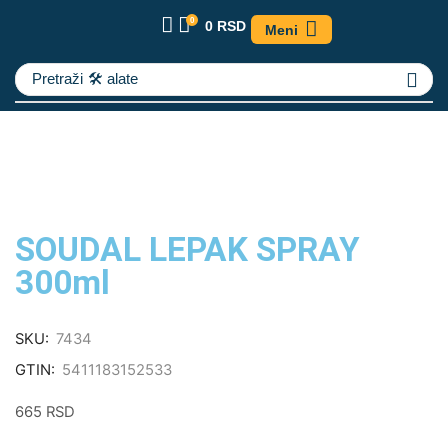
0
0
RSD
Meni
Pretraži
🛠️ alate
SOUDAL LEPAK SPRAY
300ml
SKU:
7434
GTIN:
5411183152533
665
RSD