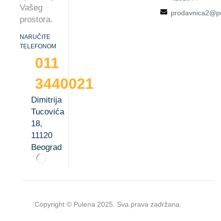
Vašeg
prodavnica2@pu
prostora.
NARUČITE
TELEFONOM
011
3440021
Dimitrija
Tucovića
18,
11120
Beograd
Copyright © Pulena 2025. Sva prava zadržana.