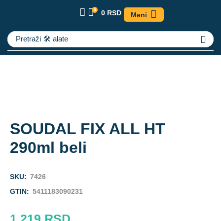
0
0
RSD
Meni
Pretraži
🛠️ alate
SOUDAL FIX ALL HT
290ml beli
SKU:
7426
GTIN:
5411183090231
1.219
RSD