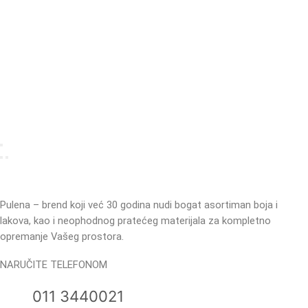
Pulena – brend koji već 30 godina nudi bogat asortiman boja i
lakova, kao i neophodnog pratećeg materijala za kompletno
opremanje Vašeg prostora.
NARUČITE TELEFONOM
011 3440021