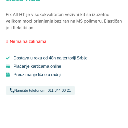
Fix All HT je visokokvalitetan vezivni kit sa izuzetno
velikom moci prianjanja baziran na MS polimeru. Elastičan
je i fleksibilan.
Nema na zalihama
Dostava u roku od 48h na teritoriji Srbije
Plaćanje karticama online
Preuzimanje lično u radnji
Naručite telefonom: 011 344 00 21