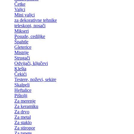
Četke
Valjci
Mini valjci
za dekorativne tehnike
teleskopi, nosači
Mikseri
Posude, cediljke
Špahtle
Gleterice
Mistrije
Strugači
Odvijači, ključevi
Klešta
Čekići
Testere, noževi, sekire
Skalpeli
Heftalice
Pištolji
Za merenje
Za keramiku
Za drvo
Za metal
Za staklo
Za stiropor
Za tapete