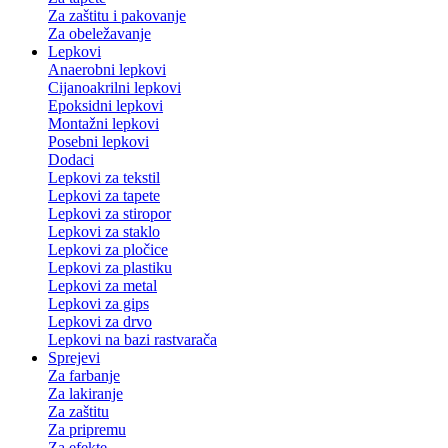
Za zaštitu i pakovanje
Za obeležavanje
Lepkovi
Anaerobni lepkovi
Cijanoakrilni lepkovi
Epoksidni lepkovi
Montažni lepkovi
Posebni lepkovi
Dodaci
Lepkovi za tekstil
Lepkovi za tapete
Lepkovi za stiropor
Lepkovi za staklo
Lepkovi za pločice
Lepkovi za plastiku
Lepkovi za metal
Lepkovi za gips
Lepkovi za drvo
Lepkovi na bazi rastvarača
Sprejevi
Za farbanje
Za lakiranje
Za zaštitu
Za pripremu
Za efekte