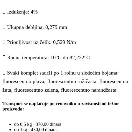
 Izduženje: 4%
 Ukupna debljina: 0,279 mm
 Prionljivost uz čelik: 0,529 N/m
 Radna temperatura: 10°C do 82,222°C
 Svaki komplet sadrži po 1 rolnu u sledećim bojama:
fluorescentno plava, fluorescentno ružičasta, fluorescentno
žuta, fluorescentno zelena, fluorescentno narandžasta.
Transport se naplaćuje po cenovniku u zavisnosti od težine
proizvoda:
do 0,5 kg - 370,00 dinara
do 1kg - 430,00 dinara,