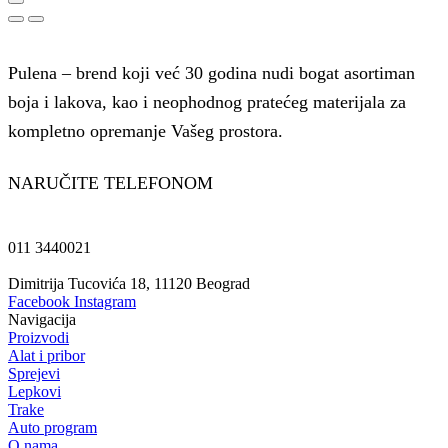
Pulena – brend koji već 30 godina nudi bogat asortiman
boja i lakova, kao i neophodnog pratećeg materijala za
kompletno opremanje Vašeg prostora.
NARUČITE TELEFONOM
011 3440021
Dimitrija Tucovića 18, 11120 Beograd
Facebook
Instagram
Navigacija
Proizvodi
Alat i pribor
Sprejevi
Lepkovi
Trake
Auto program
O nama