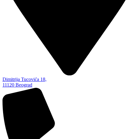
Dimitrija Tucovića 18,
11120 Beograd