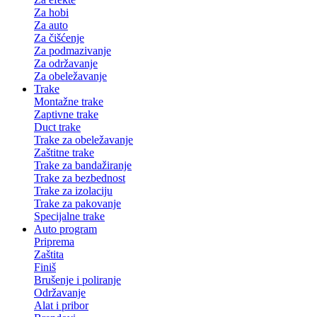
Za hobi
Za auto
Za čišćenje
Za podmazivanje
Za održavanje
Za obeležavanje
Trake
Montažne trake
Zaptivne trake
Duct trake
Trake za obeležavanje
Zaštitne trake
Trake za bandažiranje
Trake za bezbednost
Trake za izolaciju
Trake za pakovanje
Specijalne trake
Auto program
Priprema
Zaštita
Finiš
Brušenje i poliranje
Održavanje
Alat i pribor