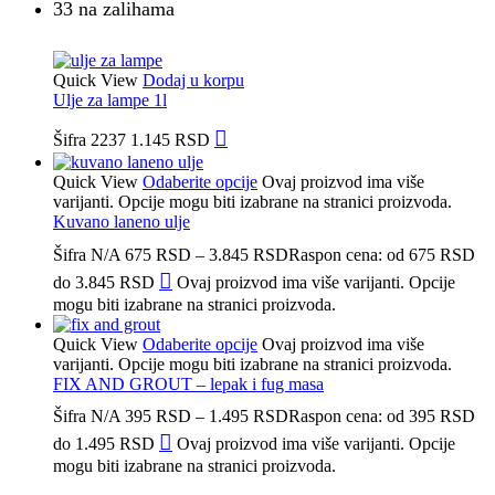
33 na zalihama
Quick View
Dodaj u korpu
Ulje za lampe 1l
Šifra
2237
1.145
RSD
Quick View
Odaberite opcije
Ovaj proizvod ima više
varijanti. Opcije mogu biti izabrane na stranici proizvoda.
Kuvano laneno ulje
Šifra
N/A
675
RSD
–
3.845
RSD
Raspon cena: od 675 RSD
do 3.845 RSD
Ovaj proizvod ima više varijanti. Opcije
mogu biti izabrane na stranici proizvoda.
Quick View
Odaberite opcije
Ovaj proizvod ima više
varijanti. Opcije mogu biti izabrane na stranici proizvoda.
FIX AND GROUT – lepak i fug masa
Šifra
N/A
395
RSD
–
1.495
RSD
Raspon cena: od 395 RSD
do 1.495 RSD
Ovaj proizvod ima više varijanti. Opcije
mogu biti izabrane na stranici proizvoda.