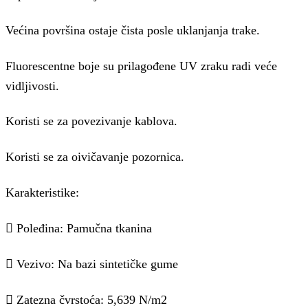
Većina površina ostaje čista posle uklanjanja trake.
Fluorescentne boje su prilagođene UV zraku radi veće
vidljivosti.
Koristi se za povezivanje kablova.
Koristi se za oivičavanje pozornica.
Karakteristike:
 Poleđina: Pamučna tkanina
 Vezivo: Na bazi sintetičke gume
 Zatezna čvrstoća: 5,639 N/m2