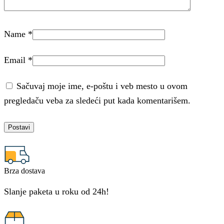
Name
*
Email
*
Sačuvaj moje ime, e-poštu i veb mesto u ovom
pregledaču veba za sledeći put kada komentarišem.
Brza dostava
Slanje paketa u roku od 24h!