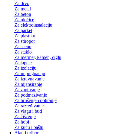
Za drvo
Za metal
Za beton
Za pločice
Za elektroinstalaciju
Za parket
Za plastiku
Za stiropor
Za scenu
Za staklo
Za mermer, kamen, ciglu
Za tapete
Za izolaciju
Za impregnaciju
Za izravnavanje
Za nijansiranje
Za zaptivanje
Za podmazivanje
Za brušenje i poliranje
Za razređivanje
Za vlagu i buđ
Za čišćenje
Za hobi
Za kuću i baštu
Alati i pribor