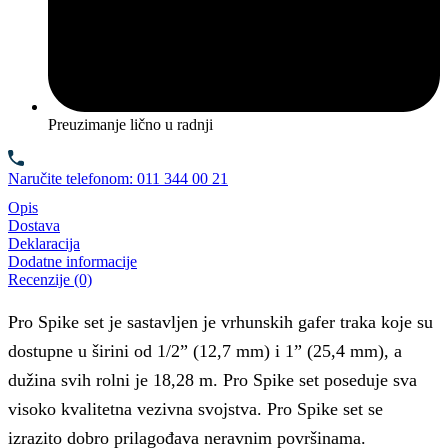
Preuzimanje lično u radnji
Naručite telefonom: 011 344 00 21
Opis
Dostava
Deklaracija
Dodatne informacije
Recenzije (0)
Pro Spike set je sastavljen je vrhunskih gafer traka koje su
dostupne u širini od 1/2” (12,7 mm) i 1” (25,4 mm), a
dužina svih rolni je 18,28 m. Pro Spike set poseduje sva
visoko kvalitetna vezivna svojstva. Pro Spike set se
izrazito dobro prilagođava neravnim površinama.