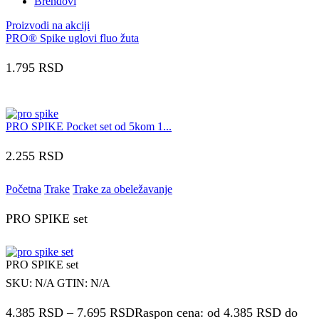
Brendovi
Proizvodi na akciji
PRO® Spike uglovi fluo žuta
1.795
RSD
PRO SPIKE Pocket set od 5kom 1...
2.255
RSD
Početna
Trake
Trake za obeležavanje
PRO SPIKE set
PRO SPIKE set
SKU:
N/A
GTIN:
N/A
4.385
RSD
–
7.695
RSD
Raspon cena: od 4.385 RSD do