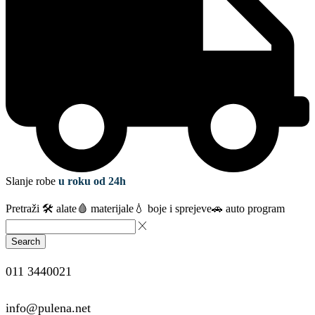
Slanje robe
u roku od 24h
Pretraži
🛠️ alate
🩸 materijale
💧 boje i sprejeve
🚗 auto program
Search
011 3440021
info@pulena.net