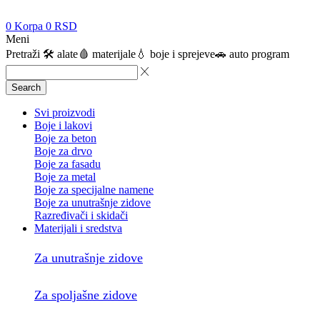
0
Korpa
0
RSD
Meni
Pretraži
🛠️ alate
🩸 materijale
💧 boje i sprejeve
🚗 auto program
Search
Svi proizvodi
Boje i lakovi
Boje za beton
Boje za drvo
Boje za fasadu
Boje za metal
Boje za specijalne namene
Boje za unutrašnje zidove
Razređivači i skidači
Materijali i sredstva
Za unutrašnje zidove
Za spoljašne zidove