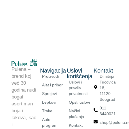
Pulena –
Navigacija
Uslovi
Kontakt
korišćenja
brend koji
Proizvodi
Dimitrija
Uslovi i
Tucovića
već 30
Alat i pribor
pravila
18,
godina nudi
Sprejevi
privatnosti
11120
bogat
Beograd
Lepkovi
Opšti uslovi
asortiman
011
boja i
Trake
Načini
3440021
plaćanja
lakova, kao
Auto
shop@pulena.n
i
program
Kontakt