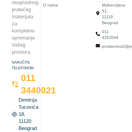
neophodnog
O nama
Makenzijeva
pratećeg
91,
materijala
11118
Beograd
za
kompletno
011
4252044
opremanje
Vašeg
prodavnica2@pu
prostora.
NARUČITE
TELEFONOM
011
3440021
Dimitrija
Tucovića
18,
11120
Beograd