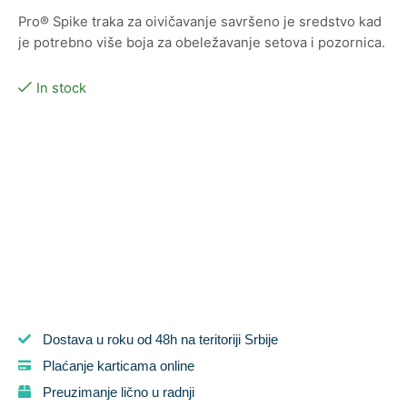
Pro® Spike traka za oivičavanje savršeno je sredstvo kad
je potrebno više boja za obeležavanje setova i pozornica.
In stock
Dostava u roku od 48h na teritoriji Srbije
Plaćanje karticama online
Preuzimanje lično u radnji