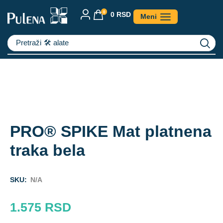
0
0
RSD
Meni
Pretraži
🛠️ alate
PRO® SPIKE Mat platnena
traka bela
SKU:
N/A
1.575
RSD