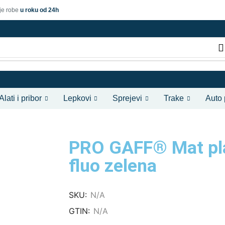
je robe
u roku od 24h
Alati i pribor
Lepkovi
Sprejevi
Trake
Auto
PRO GAFF® Mat pla
fluo zelena
SKU:
N/A
GTIN:
N/A