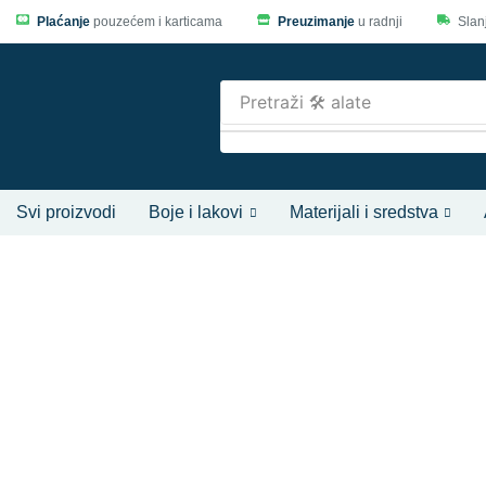
Plaćanje
pouzećem i karticama
Preuzimanje
u radnji
Slan
Pretraži
🛠️ alate
Svi proizvodi
Boje i lakovi
Materijali i sredstva