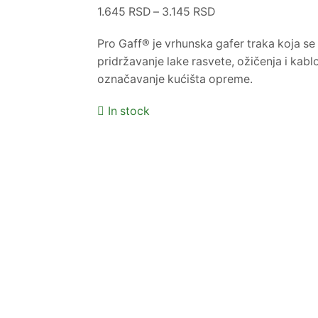
1.645
RSD
–
3.145
RSD
Pro Gaff® je vrhunska gafer traka koja se
pridržavanje lake rasvete, ožičenja i kabl
označavanje kućišta opreme.
In stock