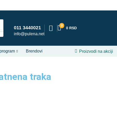
0
011 3440021
0
RSD
info@pulena.net
 program
Brendovi
Proizvodi na akciji
tnena traka