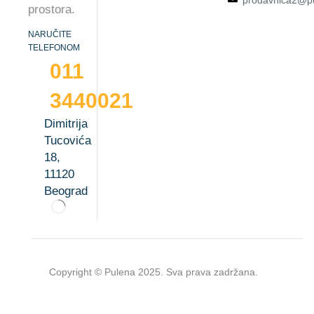
prodavnica2@pu
prostora.
NARUČITE
TELEFONOM
011
3440021
Dimitrija
Tucovića
18,
11120
Beograd
Copyright © Pulena 2025. Sva prava zadržana.