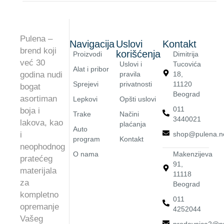
Pulena –
Navigacija
Uslovi
Kontakt
brend koji
korišćenja
Proizvodi
Dimitrija
već 30
Uslovi i
Tucovića
Alat i pribor
godina nudi
pravila
18,
Sprejevi
privatnosti
11120
bogat
Beograd
asortiman
Lepkovi
Opšti uslovi
011
boja i
Trake
Načini
3440021
lakova, kao
plaćanja
Auto
i
shop@pulena.n
program
Kontakt
neophodnog
O nama
Makenzijeva
pratećeg
91,
materijala
11118
za
Beograd
kompletno
011
opremanje
4252044
Vašeg