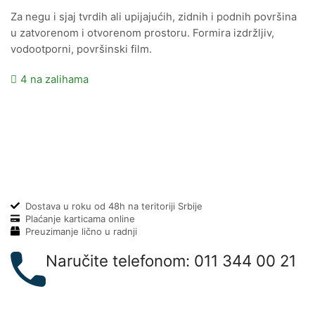
Za negu i sjaj tvrdih ali upijajućih, zidnih i podnih površina
u zatvorenom i otvorenom prostoru. Formira izdržljiv,
vodootporni, površinski film.
4 na zalihama
Dostava u roku od 48h na teritoriji Srbije
Plaćanje karticama online
Preuzimanje lično u radnji
Naručite telefonom: 011 344 00 21