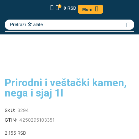
0
0
RSD
Meni
Pretraži
🛠️ alate
Prirodni i veštački kamen,
nega i sjaj 1l
SKU:
3294
GTIN:
4250295103351
2.155
RSD