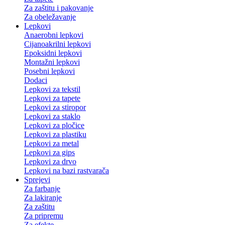
Za zaštitu i pakovanje
Za obeležavanje
Lepkovi
Anaerobni lepkovi
Cijanoakrilni lepkovi
Epoksidni lepkovi
Montažni lepkovi
Posebni lepkovi
Dodaci
Lepkovi za tekstil
Lepkovi za tapete
Lepkovi za stiropor
Lepkovi za staklo
Lepkovi za pločice
Lepkovi za plastiku
Lepkovi za metal
Lepkovi za gips
Lepkovi za drvo
Lepkovi na bazi rastvarača
Sprejevi
Za farbanje
Za lakiranje
Za zaštitu
Za pripremu
Za efekte