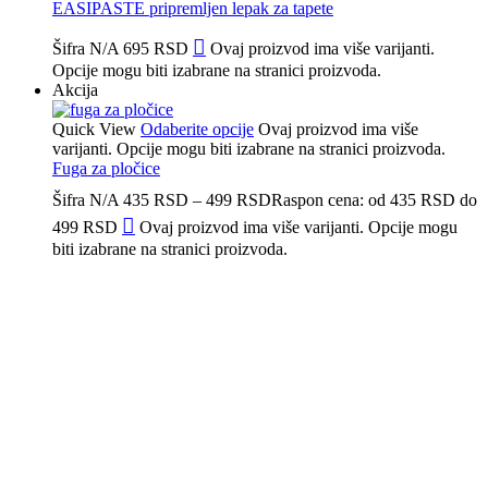
EASIPASTE pripremljen lepak za tapete
Šifra
N/A
695
RSD
Ovaj proizvod ima više varijanti.
Opcije mogu biti izabrane na stranici proizvoda.
Akcija
Quick View
Odaberite opcije
Ovaj proizvod ima više
varijanti. Opcije mogu biti izabrane na stranici proizvoda.
Fuga za pločice
Šifra
N/A
435
RSD
–
499
RSD
Raspon cena: od 435 RSD do
499 RSD
Ovaj proizvod ima više varijanti. Opcije mogu
biti izabrane na stranici proizvoda.