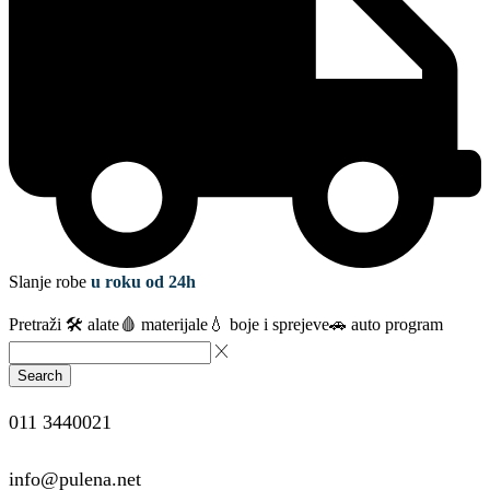
Slanje robe
u roku od 24h
Pretraži
🛠️ alate
🩸 materijale
💧 boje i sprejeve
🚗 auto program
Search
011 3440021
info@pulena.net