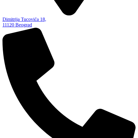
Dimitrija Tucovića 18,
11120 Beograd