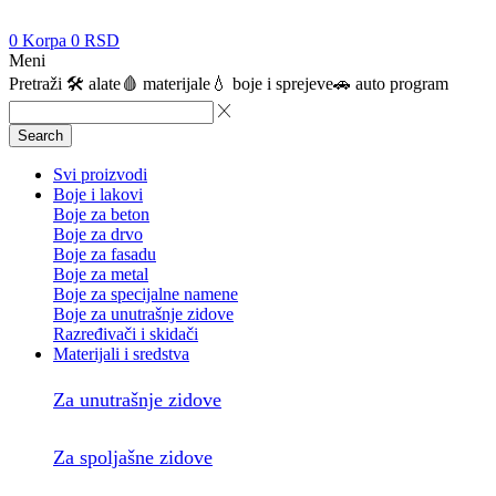
0
Korpa
0
RSD
Meni
Pretraži
🛠️ alate
🩸 materijale
💧 boje i sprejeve
🚗 auto program
Search
Svi proizvodi
Boje i lakovi
Boje za beton
Boje za drvo
Boje za fasadu
Boje za metal
Boje za specijalne namene
Boje za unutrašnje zidove
Razređivači i skidači
Materijali i sredstva
Za unutrašnje zidove
Za spoljašne zidove