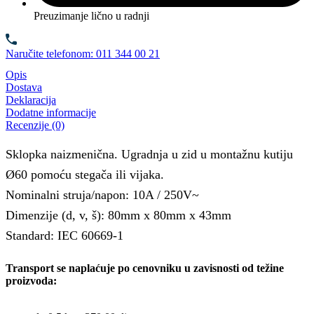
Preuzimanje lično u radnji
Naručite telefonom: 011 344 00 21
Opis
Dostava
Deklaracija
Dodatne informacije
Recenzije (0)
Sklopka naizmenična. Ugradnja u zid u montažnu kutiju
Ø60 pomoću stegača ili vijaka.
Nominalni struja/napon: 10A / 250V~
Dimenzije (d, v, š): 80mm x 80mm x 43mm
Standard: IEC 60669-1
Transport se naplaćuje po cenovniku u zavisnosti od težine
proizvoda: