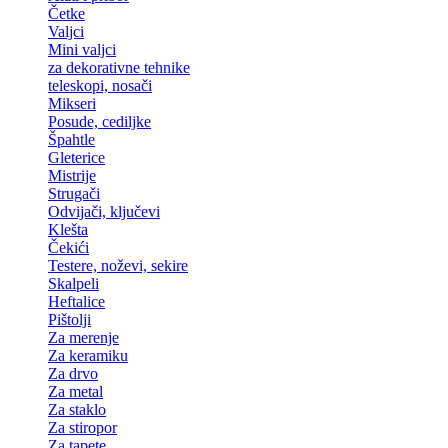
Četke
Valjci
Mini valjci
za dekorativne tehnike
teleskopi, nosači
Mikseri
Posude, cediljke
Špahtle
Gleterice
Mistrije
Strugači
Odvijači, ključevi
Klešta
Čekići
Testere, noževi, sekire
Skalpeli
Heftalice
Pištolji
Za merenje
Za keramiku
Za drvo
Za metal
Za staklo
Za stiropor
Za tapete