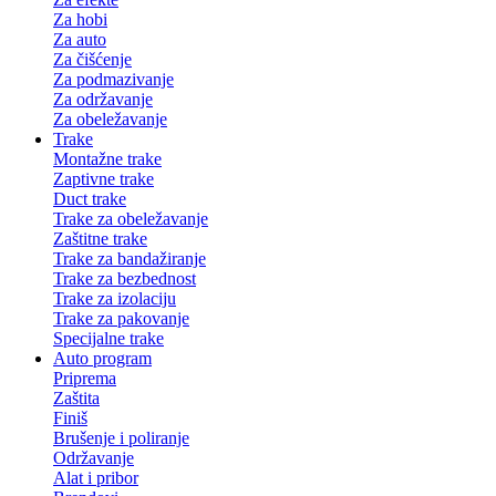
Za hobi
Za auto
Za čišćenje
Za podmazivanje
Za održavanje
Za obeležavanje
Trake
Montažne trake
Zaptivne trake
Duct trake
Trake za obeležavanje
Zaštitne trake
Trake za bandažiranje
Trake za bezbednost
Trake za izolaciju
Trake za pakovanje
Specijalne trake
Auto program
Priprema
Zaštita
Finiš
Brušenje i poliranje
Održavanje
Alat i pribor