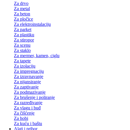
Za drvo
Za metal
Za beton
Za pločice
Za elektroinstalaciju
Za parket
Za plastiku
Za stiropor
Za scenu
Za staklo
Za mermer, kamen, ciglu
Za tapete
Za izolaciju
Za impregnaciju
Za izravnavanje
Za nijansiranje
Za zaptivanje
Za podmazivanje
Za brušenje i poliranje
Za razređivanje
Za vlagu i buđ
Za čišćenje
Za hobi
Za kuću i baštu
Alati i pribor