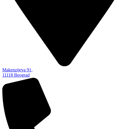
Makenzijeva 91,
11118 Beograd