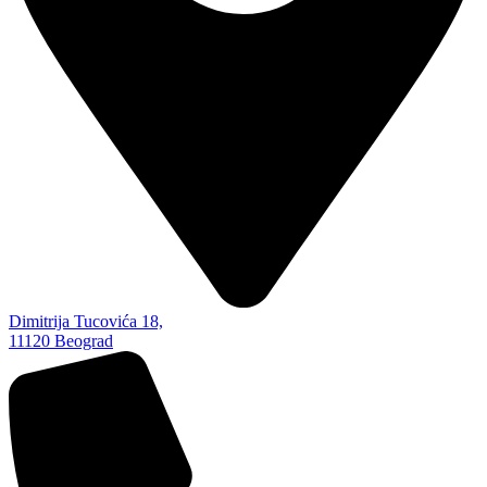
Dimitrija Tucovića 18,
11120 Beograd