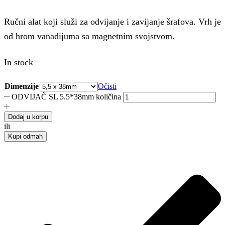
Ručni alat koji služi za odvijanje i zavijanje šrafova. Vrh je
od hrom vanadijuma sa magnetnim svojstvom.
In stock
Dimenzije
Očisti
ODVIJAČ SL 5.5*38mm količina
Dodaj u korpu
ili
Kupi odmah