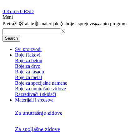
0
Korpa
0
RSD
Meni
Pretraži
🛠️ alate
🩸 materijale
💧 boje i sprejeve
🚗 auto program
Search
Svi proizvodi
Boje i lakovi
Boje za beton
Boje za drvo
Boje za fasadu
Boje za metal
Boje za specijalne namene
Boje za unutrašnje zidove
Razređivači i skidači
Materijali i sredstva
Za unutrašnje zidove
Za spoljašne zidove