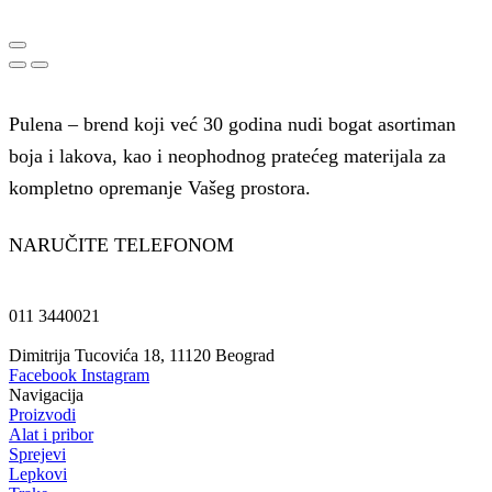
Pulena – brend koji već 30 godina nudi bogat asortiman
boja i lakova, kao i neophodnog pratećeg materijala za
kompletno opremanje Vašeg prostora.
NARUČITE TELEFONOM
011 3440021
Dimitrija Tucovića 18, 11120 Beograd
Facebook
Instagram
Navigacija
Proizvodi
Alat i pribor
Sprejevi
Lepkovi