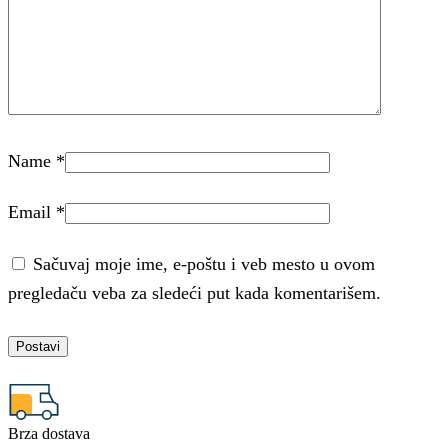
Name
*
Email
*
Sačuvaj moje ime, e-poštu i veb mesto u ovom
pregledaču veba za sledeći put kada komentarišem.
Brza dostava