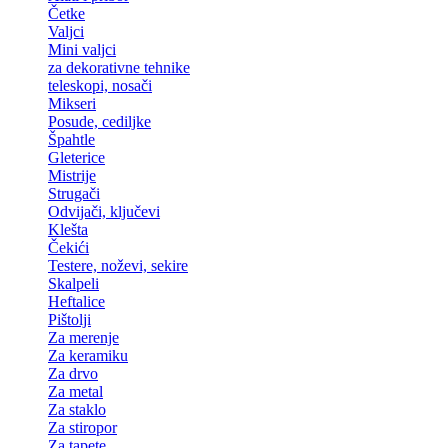
Četke
Valjci
Mini valjci
za dekorativne tehnike
teleskopi, nosači
Mikseri
Posude, cediljke
Špahtle
Gleterice
Mistrije
Strugači
Odvijači, ključevi
Klešta
Čekići
Testere, noževi, sekire
Skalpeli
Heftalice
Pištolji
Za merenje
Za keramiku
Za drvo
Za metal
Za staklo
Za stiropor
Za tapete