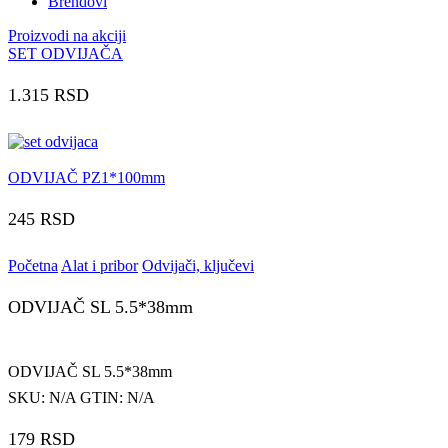
Brendovi
Proizvodi na akciji
SET ODVIJAČA
1.315
RSD
ODVIJAČ PZ1*100mm
245
RSD
Početna
Alat i pribor
Odvijači, ključevi
ODVIJAČ SL 5.5*38mm
ODVIJAČ SL 5.5*38mm
SKU:
N/A
GTIN:
N/A
179
RSD