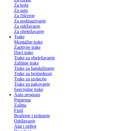
Za hobi
Za auto
Za čišćenje
Za podmazivanje
Za održavanje
Za obeležavanje
Trake
Montažne trake
Zaptivne trake
Duct trake
Trake za obeležavanje
Zaštitne trake
Trake za bandažiranje
Trake za bezbednost
Trake za izolaciju
Trake za pakovanje
Specijalne trake
Auto program
Priprema
Zaštita
Finiš
Brušenje i poliranje
Održavanje
Alat i pribor