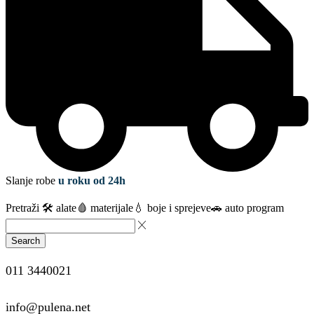
Slanje robe
u roku od 24h
Pretraži
🛠️ alate
🩸 materijale
💧 boje i sprejeve
🚗 auto program
Search
011 3440021
info@pulena.net