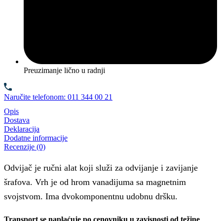
Preuzimanje lično u radnji
Naručite telefonom: 011 344 00 21
Opis
Dostava
Deklaracija
Dodatne informacije
Recenzije (0)
Odvijač je ručni alat koji služi za odvijanje i zavijanje
šrafova. Vrh je od hrom vanadijuma sa magnetnim
svojstvom. Ima dvokomponentnu udobnu dršku.
Transport se naplaćuje po cenovniku u zavisnosti od težine