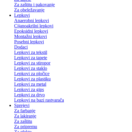
Za zaštitu i pakovanje
Za obeležavanje
Lepkovi
Anaerobni lepkovi
Cijanoakrilni lepkovi
Epoksidni lepkovi
Montažni lepkovi
Posebni lepkovi
Dodaci
Lepkovi za tekstil
Lepkovi za tapete
Lepkovi za stiropor
Lepkovi za staklo
Lepkovi za pločice
Lepkovi za plastiku
Lepkovi za metal
Lepkovi za gips
Lepkovi za drvo
Lepkovi na bazi rastvarača
Sprejevi
Za farbanje
Za lakiranje
Za zaštitu
Za pripremu
Za efekte