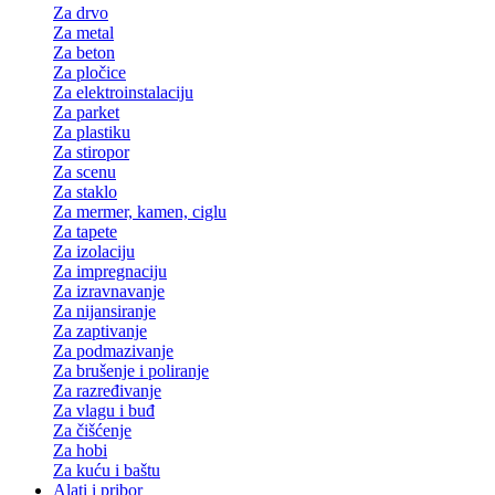
Za drvo
Za metal
Za beton
Za pločice
Za elektroinstalaciju
Za parket
Za plastiku
Za stiropor
Za scenu
Za staklo
Za mermer, kamen, ciglu
Za tapete
Za izolaciju
Za impregnaciju
Za izravnavanje
Za nijansiranje
Za zaptivanje
Za podmazivanje
Za brušenje i poliranje
Za razređivanje
Za vlagu i buđ
Za čišćenje
Za hobi
Za kuću i baštu
Alati i pribor