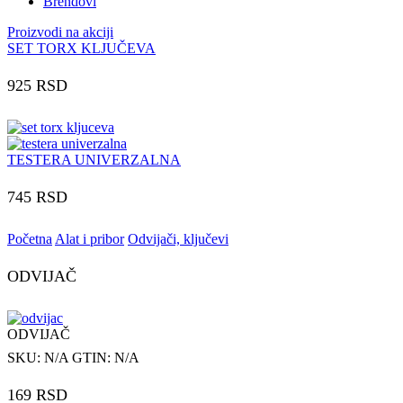
Brendovi
Proizvodi na akciji
SET TORX KLJUČEVA
925
RSD
TESTERA UNIVERZALNA
745
RSD
Početna
Alat i pribor
Odvijači, ključevi
ODVIJAČ
ODVIJAČ
SKU:
N/A
GTIN:
N/A
169
RSD