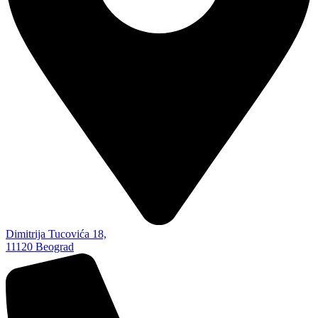
Dimitrija Tucovića 18,
11120 Beograd