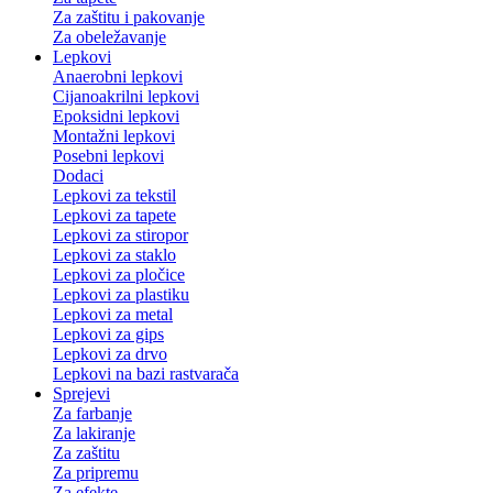
Za zaštitu i pakovanje
Za obeležavanje
Lepkovi
Anaerobni lepkovi
Cijanoakrilni lepkovi
Epoksidni lepkovi
Montažni lepkovi
Posebni lepkovi
Dodaci
Lepkovi za tekstil
Lepkovi za tapete
Lepkovi za stiropor
Lepkovi za staklo
Lepkovi za pločice
Lepkovi za plastiku
Lepkovi za metal
Lepkovi za gips
Lepkovi za drvo
Lepkovi na bazi rastvarača
Sprejevi
Za farbanje
Za lakiranje
Za zaštitu
Za pripremu
Za efekte