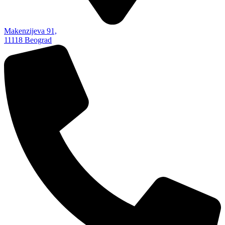
Makenzijeva 91,
11118 Beograd