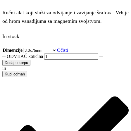
Ručni alat koji služi za odvijanje i zavijanje šrafova. Vrh je
od hrom vanadijuma sa magnetnim svojstvom.
In stock
Dimenzije
Očisti
ODVIJAČ količina
Dodaj u korpu
ili
Kupi odmah