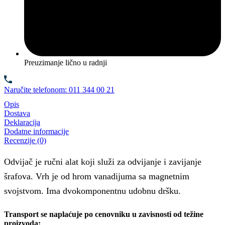
Preuzimanje lično u radnji
Naručite telefonom: 011 344 00 21
Opis
Dostava
Deklaracija
Dodatne informacije
Recenzije (0)
Odvijač je ručni alat koji služi za odvijanje i zavijanje
šrafova. Vrh je od hrom vanadijuma sa magnetnim
svojstvom. Ima dvokomponentnu udobnu dršku.
Transport se naplaćuje po cenovniku u zavisnosti od težine
proizvoda: