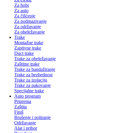
Za hobi
Za auto
Za čišćenje
Za podmazivanje
Za održavanje
Za obeležavanje
Trake
Montažne trake
Zaptivne trake
Duct trake
Trake za obeležavanje
Zaštitne trake
Trake za bandažiranje
Trake za bezbednost
Trake za izolaciju
Trake za pakovanje
Specijalne trake
Auto program
Priprema
Zaštita
Finiš
Brušenje i poliranje
Održavanje
Alat i pribor