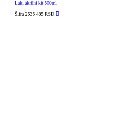
Laki akrilni kit 500ml
Šifra
2535
485
RSD