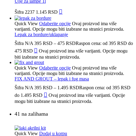
Ulje za lampe 1l
Šifra
2237
1.145
RSD
Quick View
Odaberite opcije
Ovaj proizvod ima više
varijanti. Opcije mogu biti izabrane na stranici proizvoda.
Lepak za bordure/uklapanje
Šifra
N/A
395
RSD
–
475
RSD
Raspon cena: od 395 RSD do
475 RSD
Ovaj proizvod ima više varijanti. Opcije mogu
biti izabrane na stranici proizvoda.
Quick View
Odaberite opcije
Ovaj proizvod ima više
varijanti. Opcije mogu biti izabrane na stranici proizvoda.
FIX AND GROUT – lepak i fug masa
Šifra
N/A
395
RSD
–
1.495
RSD
Raspon cena: od 395 RSD
do 1.495 RSD
Ovaj proizvod ima više varijanti. Opcije
mogu biti izabrane na stranici proizvoda.
41 na zalihama
Quick View
Dodaj u korpu