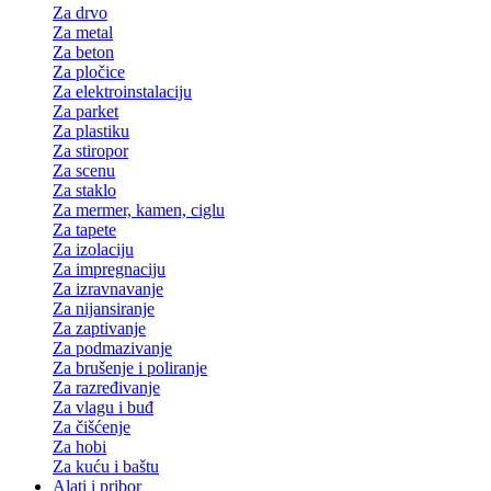
Za drvo
Za metal
Za beton
Za pločice
Za elektroinstalaciju
Za parket
Za plastiku
Za stiropor
Za scenu
Za staklo
Za mermer, kamen, ciglu
Za tapete
Za izolaciju
Za impregnaciju
Za izravnavanje
Za nijansiranje
Za zaptivanje
Za podmazivanje
Za brušenje i poliranje
Za razređivanje
Za vlagu i buđ
Za čišćenje
Za hobi
Za kuću i baštu
Alati i pribor