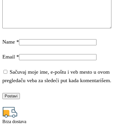
Name
*
Email
*
Sačuvaj moje ime, e-poštu i veb mesto u ovom
pregledaču veba za sledeći put kada komentarišem.
Brza dostava