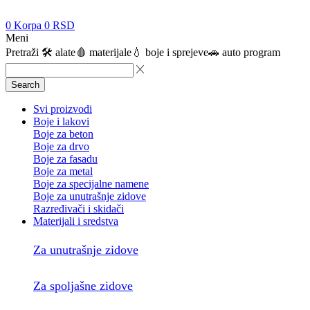
0
Korpa
0
RSD
Meni
Pretraži
🛠️ alate
🩸 materijale
💧 boje i sprejeve
🚗 auto program
Search
Svi proizvodi
Boje i lakovi
Boje za beton
Boje za drvo
Boje za fasadu
Boje za metal
Boje za specijalne namene
Boje za unutrašnje zidove
Razređivači i skidači
Materijali i sredstva
Za unutrašnje zidove
Za spoljašne zidove