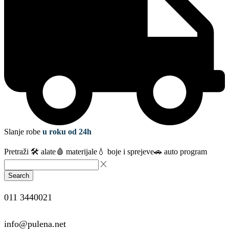
Slanje robe
u roku od 24h
Pretraži
🛠️ alate
🩸 materijale
💧 boje i sprejeve
🚗 auto program
Search
011 3440021
info@pulena.net