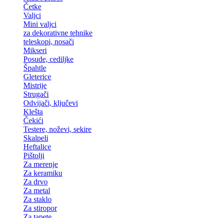
Četke
Valjci
Mini valjci
za dekorativne tehnike
teleskopi, nosači
Mikseri
Posude, cediljke
Špahtle
Gleterice
Mistrije
Strugači
Odvijači, ključevi
Klešta
Čekići
Testere, noževi, sekire
Skalpeli
Heftalice
Pištolji
Za merenje
Za keramiku
Za drvo
Za metal
Za staklo
Za stiropor
Za tapete