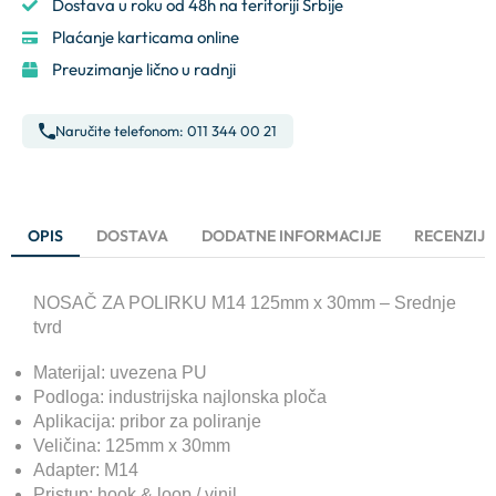
Dostava u roku od 48h na teritoriji Srbije
Plaćanje karticama online
Preuzimanje lično u radnji
Naručite telefonom: 011 344 00 21
OPIS
DOSTAVA
DODATNE INFORMACIJE
RECENZIJE 
NOSAČ ZA POLIRKU M14 125mm x 30mm – Srednje
tvrd
Materijal: uvezena PU
Podloga: industrijska najlonska ploča
Aplikacija: pribor za poliranje
Veličina: 125mm x 30mm
Adapter: M14
Pristup: hook & loop / vinil