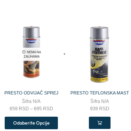
NEMA NA
ZALIHAMA
PRESTO ODVIJAČ SPREJ
PRESTO TEFLONSKA MAST
Šifra
N/A
Šifra
N/A
659
RSD
–
695
RSD
939
RSD
Odaberite Opcije