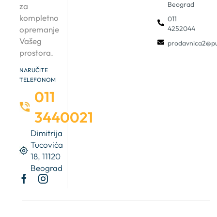
Beograd
za
kompletno
011
4252044
opremanje
Vašeg
prodavnica2@pu
prostora.
NARUČITE
TELEFONOM
011
3440021
Dimitrija
Tucovića
18, 11120
Beograd