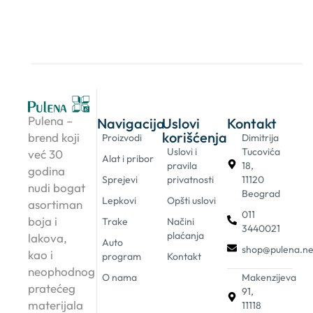
Pulena –
Navigacija
Uslovi
Kontakt
korišćenja
brend koji
Proizvodi
Dimitrija
Uslovi i
Tucovića
već 30
Alat i pribor
pravila
18,
godina
Sprejevi
privatnosti
11120
nudi bogat
Beograd
Lepkovi
Opšti uslovi
asortiman
011
boja i
Trake
Načini
3440021
plaćanja
lakova,
Auto
shop@pulena.ne
kao i
program
Kontakt
neophodnog
O nama
Makenzijeva
pratećeg
91,
materijala
11118