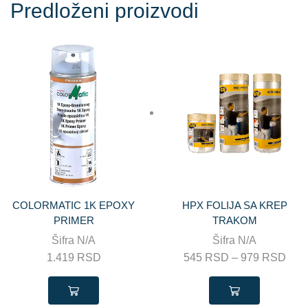
Predloženi proizvodi
COLORMATIC 1K EPOXY
HPX FOLIJA SA KREP
PRIMER
TRAKOM
Šifra
N/A
Šifra
N/A
1.419
RSD
545
RSD
–
979
RSD