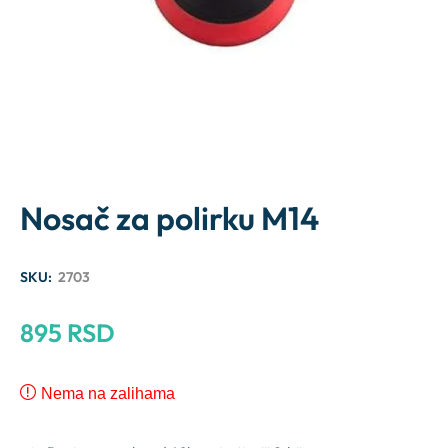
Nosač za polirku M14
SKU:
2703
895
RSD
Nema na zalihama