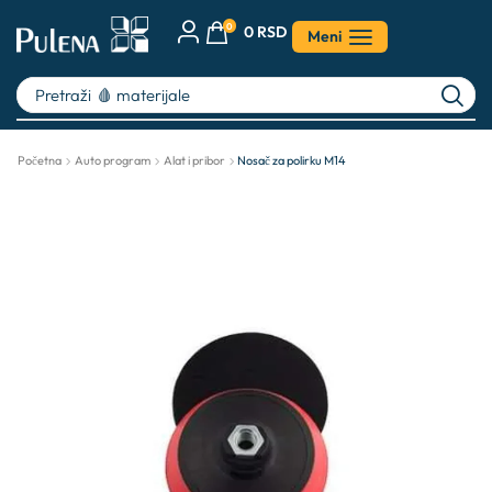
0
0
RSD
Meni
Pretraži
🩸 materijale
Početna
Auto program
Alat i pribor
Nosač za polirku M14