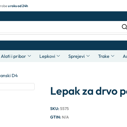
 robe
u roku od 24h
Alati i pribor
Lepkovi
Sprejevi
Trake
A
tanski D4
Lepak za drvo p
SKU:
5575
GTIN:
N/A