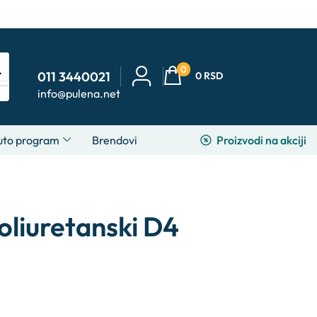
0
011 3440021
0
RSD
info@pulena.net
Proizvodi na akciji
uto program
Brendovi
oliuretanski D4