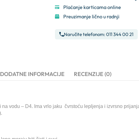
Plaćanje karticama online
Preuzimanje lično u radnji
Naručite telefonom: 011 344 00 21
DODATNE INFORMACIJE
RECENZIJE (0)
 na vodu – D4. Ima vrlo jaku čvrstoću lepljenja i izvrsno prijanja
).