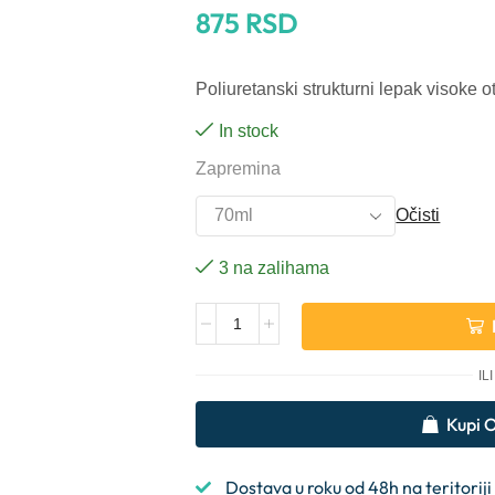
875
RSD
Poliuretanski strukturni lepak visoke 
In stock
Zapremina
Očisti
3 na zalihama
Alternative:
ILI
Kupi
Dostava u roku od 48h na teritoriji