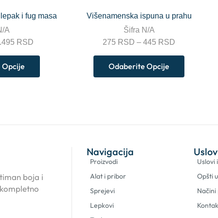
epak i fug masa
Višenamenska ispuna u prahu
N/A
Šifra
N/A
.495
RSD
275
RSD
–
445
RSD
 Opcije
Odaberite Opcije
Navigacija
Uslov
Proizvodi
Uslovi 
timan boja i
Alat i pribor
Opšti u
 kompletno
Sprejevi
Načini
Lepkovi
Kontak