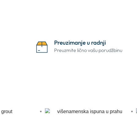
Preuzimanje u radnji
Preuzmite lično vašu porudžbinu