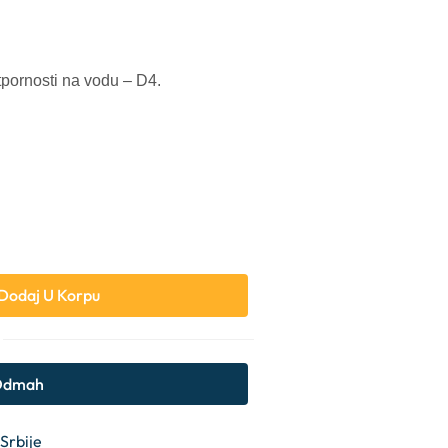
otpornosti na vodu – D4.
Dodaj U Korpu
 Odmah
 Srbije