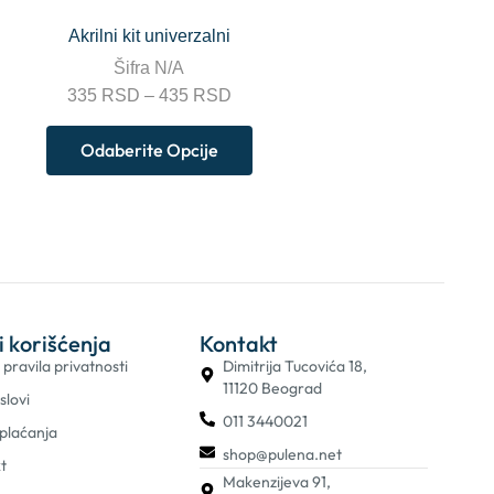
Akrilni kit univerzalni
Šifra
N/A
335
RSD
–
435
RSD
Odaberite Opcije
i korišćenja
Kontakt
i pravila privatnosti
Dimitrija Tucovića 18,
11120 Beograd
slovi
011 3440021
 plaćanja
shop@pulena.net
t
Makenzijeva 91,