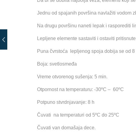
Da bi se dobila najbolja veza, elementi koji se l
Jednu od spajanih površina navlažiti vodom z
Na drugu površinu naneti lepak i rasporediti 
Lepljene elemente sastaviti i ostaviti pritisnu
Puna čvrstoća lepljenog spoja dobija se od 
Boja: svetlosmeđa
Vreme otvorenog sušenja: 5 min.
Otpornost na temperaturu: -30ºC – 60ºC
Potpuno stvrdnjavanje: 8 h
Čuvati na temperaturi od 5ºC do 25ºC
Čuvati van domašaja dece.