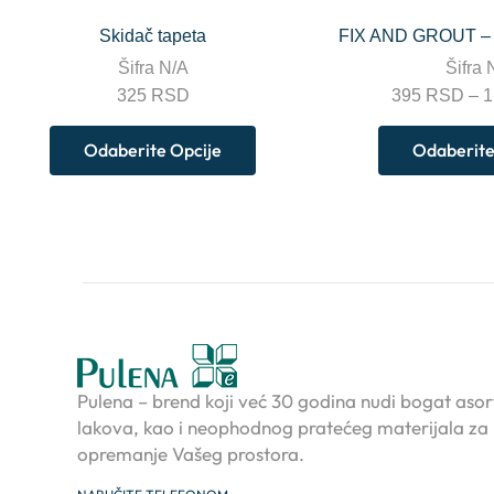
Skidač tapeta
FIX AND GROUT – l
Šifra
N/A
Šifra
325
RSD
395
RSD
–
1
Odaberite Opcije
Odaberite
Pulena – brend koji već 30 godina nudi bogat asor
lakova, kao i neophodnog pratećeg materijala za
opremanje Vašeg prostora.