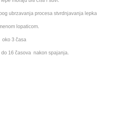
epe moraju biti čisti i suvi.
bog ubrzavanja procesa stvrdnjavanja lepka
limenom lopaticom.
te oko 3 časa
8 do 16 časova nakon spajanja.