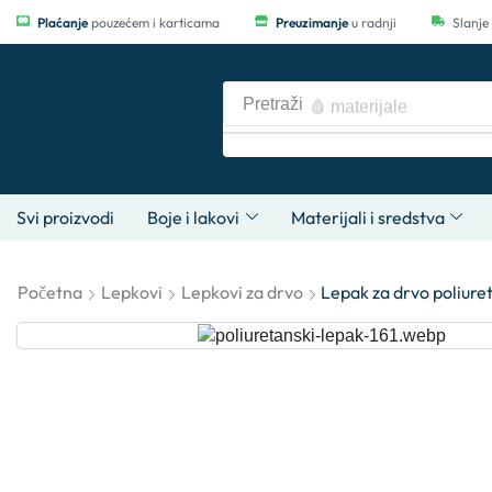
Plaćanje
pouzećem i karticama
Preuzimanje
u radnji
Slanje
Pretraži
🩸 materijale
Svi proizvodi
Boje i lakovi
Materijali i sredstva
Početna
Lepkovi
Lepkovi za drvo
Lepak za drvo poliure