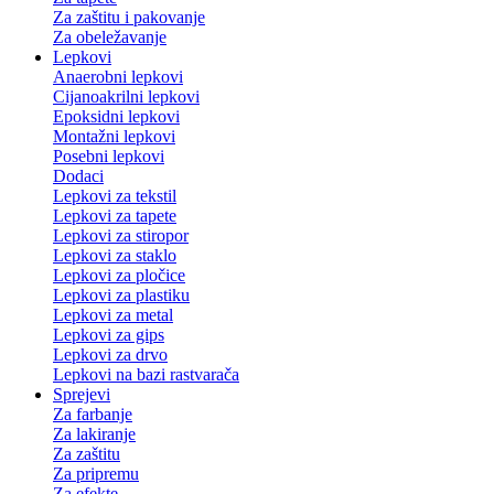
Za zaštitu i pakovanje
Za obeležavanje
Lepkovi
Anaerobni lepkovi
Cijanoakrilni lepkovi
Epoksidni lepkovi
Montažni lepkovi
Posebni lepkovi
Dodaci
Lepkovi za tekstil
Lepkovi za tapete
Lepkovi za stiropor
Lepkovi za staklo
Lepkovi za pločice
Lepkovi za plastiku
Lepkovi za metal
Lepkovi za gips
Lepkovi za drvo
Lepkovi na bazi rastvarača
Sprejevi
Za farbanje
Za lakiranje
Za zaštitu
Za pripremu
Za efekte