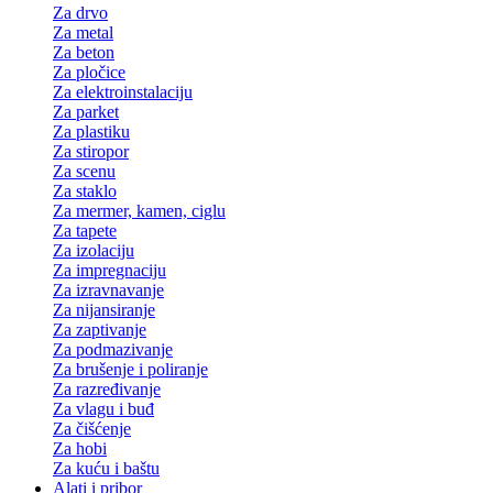
Za drvo
Za metal
Za beton
Za pločice
Za elektroinstalaciju
Za parket
Za plastiku
Za stiropor
Za scenu
Za staklo
Za mermer, kamen, ciglu
Za tapete
Za izolaciju
Za impregnaciju
Za izravnavanje
Za nijansiranje
Za zaptivanje
Za podmazivanje
Za brušenje i poliranje
Za razređivanje
Za vlagu i buđ
Za čišćenje
Za hobi
Za kuću i baštu
Alati i pribor