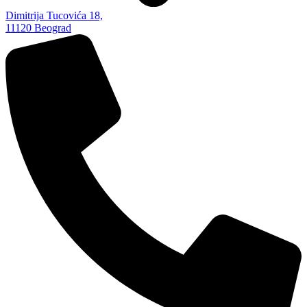
Dimitrija Tucovića 18,
11120 Beograd