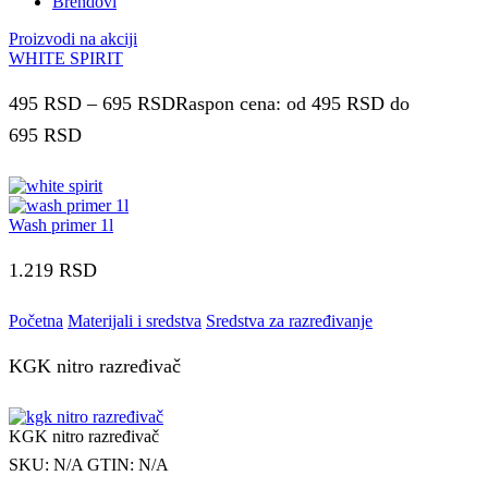
Brendovi
Proizvodi na akciji
WHITE SPIRIT
495
RSD
–
695
RSD
Raspon cena: od 495 RSD do
695 RSD
Wash primer 1l
1.219
RSD
Početna
Materijali i sredstva
Sredstva za razređivanje
KGK nitro razređivač
KGK nitro razređivač
SKU:
N/A
GTIN:
N/A