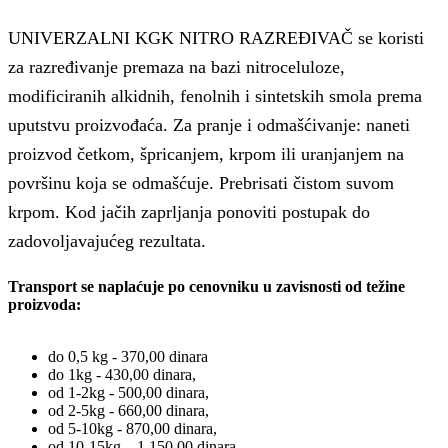
UNIVERZALNI KGK NITRO RAZREĐIVAČ se koristi
za razređivanje premaza na bazi nitroceluloze,
modificiranih alkidnih, fenolnih i sintetskih smola prema
uputstvu proizvođaća. Za pranje i odmašćivanje: naneti
proizvod četkom, špricanjem, krpom ili uranjanjem na
površinu koja se odmašćuje. Prebrisati čistom suvom
krpom. Kod jačih zaprljanja ponoviti postupak do
zadovoljavajućeg rezultata.
Transport se naplaćuje po cenovniku u zavisnosti od težine
proizvoda:
do 0,5 kg - 370,00 dinara
do 1kg - 430,00 dinara,
od 1-2kg - 500,00 dinara,
od 2-5kg - 660,00 dinara,
od 5-10kg - 870,00 dinara,
od 10-15kg – 1,150,00 dinara,