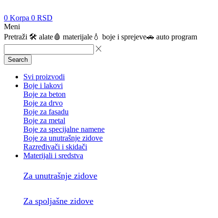
0
Korpa
0
RSD
Meni
Pretraži
🛠️ alate
🩸 materijale
💧 boje i sprejeve
🚗 auto program
Search
Svi proizvodi
Boje i lakovi
Boje za beton
Boje za drvo
Boje za fasadu
Boje za metal
Boje za specijalne namene
Boje za unutrašnje zidove
Razređivači i skidači
Materijali i sredstva
Za unutrašnje zidove
Za spoljašne zidove