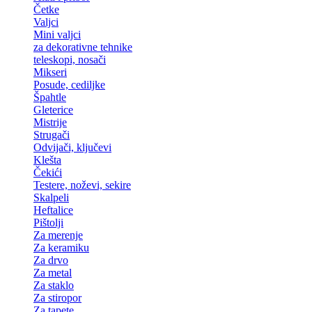
Četke
Valjci
Mini valjci
za dekorativne tehnike
teleskopi, nosači
Mikseri
Posude, cediljke
Špahtle
Gleterice
Mistrije
Strugači
Odvijači, ključevi
Klešta
Čekići
Testere, noževi, sekire
Skalpeli
Heftalice
Pištolji
Za merenje
Za keramiku
Za drvo
Za metal
Za staklo
Za stiropor
Za tapete