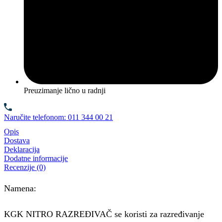
Preuzimanje lično u radnji
Naručite telefonom: 011 344 00 21
Opis
Dostava
Deklaracija
Dodatne informacije
Recenzije (0)
Namena:
KGK NITRO RAZREĐIVAČ se koristi za razređivanje