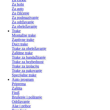
Za hobi
Za auto
Za čišćenje
Za podmazivanje
Za održavanje
Za obeležavanje
Trake
Montažne trake
Zaptivne trake
Duct trake
Trake za obeležavanje
Zaštitne trake
Trake za bandažiranje
Trake za bezbednost
Trake za izolaciju
Trake za pakovanje
Specijalne trake
Auto program
Priprema
Zaštita
Finiš
Brušenje i poliranje
Održavanje
Alat i pribor