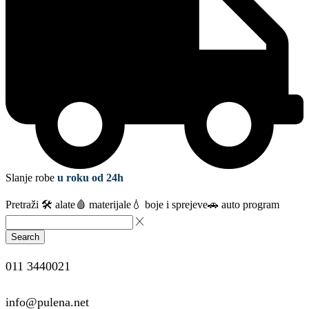
Slanje robe
u roku od 24h
Pretraži
🛠️ alate
🩸 materijale
💧 boje i sprejeve
🚗 auto program
Search
011 3440021
info@pulena.net