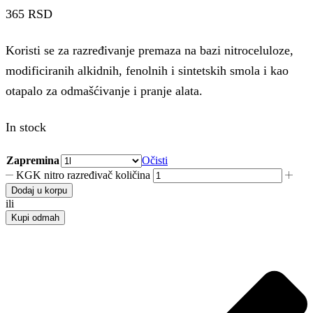
365
RSD
Koristi se za razređivanje premaza na bazi nitroceluloze,
modificiranih alkidnih, fenolnih i sintetskih smola i kao
otapalo za odmašćivanje i pranje alata.
In stock
Zapremina
Očisti
KGK nitro razređivač količina
Dodaj u korpu
ili
Kupi odmah