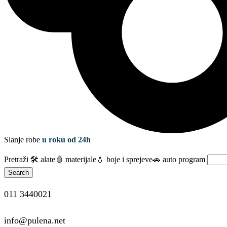
Slanje robe
u roku od 24h
Pretraži
🛠️ alate
🩸 materijale
💧 boje i sprejeve
🚗 auto program
Search
011 3440021
info@pulena.net