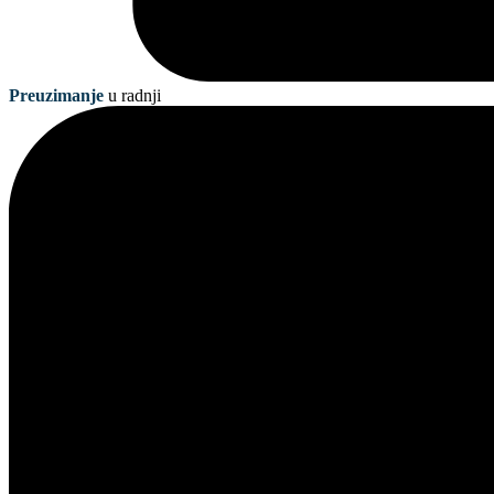
Preuzimanje
u radnji