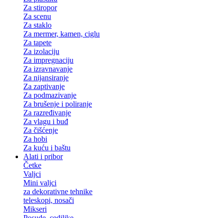
Za stiropor
Za scenu
Za staklo
Za mermer, kamen, ciglu
Za tapete
Za izolaciju
Za impregnaciju
Za izravnavanje
Za nijansiranje
Za zaptivanje
Za podmazivanje
Za brušenje i poliranje
Za razređivanje
Za vlagu i buđ
Za čišćenje
Za hobi
Za kuću i baštu
Alati i pribor
Četke
Valjci
Mini valjci
za dekorativne tehnike
teleskopi, nosači
Mikseri
Posude, cediljke