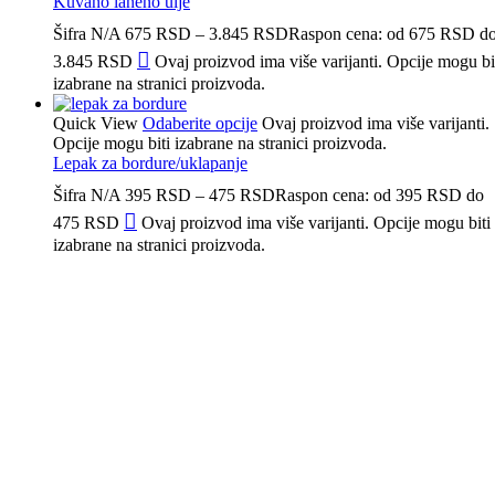
Kuvano laneno ulje
Šifra
N/A
675
RSD
–
3.845
RSD
Raspon cena: od 675 RSD d
3.845 RSD
Ovaj proizvod ima više varijanti. Opcije mogu bi
izabrane na stranici proizvoda.
Quick View
Odaberite opcije
Ovaj proizvod ima više varijanti.
Opcije mogu biti izabrane na stranici proizvoda.
Lepak za bordure/uklapanje
Šifra
N/A
395
RSD
–
475
RSD
Raspon cena: od 395 RSD do
475 RSD
Ovaj proizvod ima više varijanti. Opcije mogu biti
izabrane na stranici proizvoda.