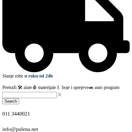
Slanje robe
u roku od 24h
Pretraži
🛠️ alate
🩸 materijale
💧 boje i sprejeve
🚗 auto program
Search
011 3440021
info@pulena.net