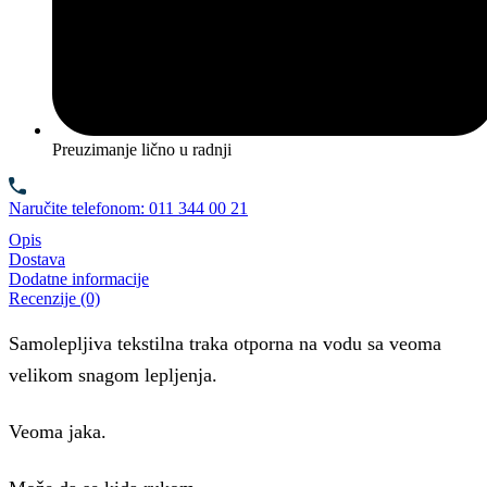
Preuzimanje lično u radnji
Naručite telefonom: 011 344 00 21
Opis
Dostava
Dodatne informacije
Recenzije (0)
Samolepljiva tekstilna traka otporna na vodu sa veoma
velikom snagom lepljenja.
Veoma jaka.