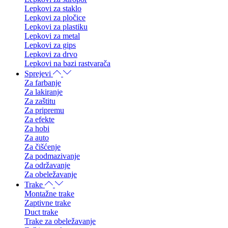
Lepkovi za staklo
Lepkovi za pločice
Lepkovi za plastiku
Lepkovi za metal
Lepkovi za gips
Lepkovi za drvo
Lepkovi na bazi rastvarača
Sprejevi
Za farbanje
Za lakiranje
Za zaštitu
Za pripremu
Za efekte
Za hobi
Za auto
Za čišćenje
Za podmazivanje
Za održavanje
Za obeležavanje
Trake
Montažne trake
Zaptivne trake
Duct trake
Trake za obeležavanje