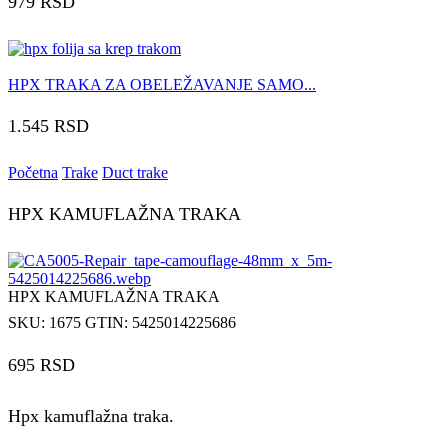
979 RSD
HPX TRAKA ZA OBELEŽAVANJE SAMO...
1.545
RSD
Početna
Trake
Duct trake
HPX KAMUFLAŽNA TRAKA
HPX KAMUFLAŽNA TRAKA
SKU:
1675
GTIN:
5425014225686
695
RSD
Hpx kamuflažna traka.