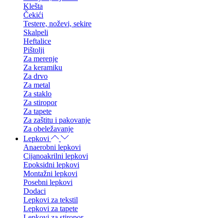
Klešta
Čekići
Testere, noževi, sekire
Skalpeli
Heftalice
Pištolji
Za merenje
Za keramiku
Za drvo
Za metal
Za staklo
Za stiropor
Za tapete
Za zaštitu i pakovanje
Za obeležavanje
Lepkovi
Anaerobni lepkovi
Cijanoakrilni lepkovi
Epoksidni lepkovi
Montažni lepkovi
Posebni lepkovi
Dodaci
Lepkovi za tekstil
Lepkovi za tapete
Lepkovi za stiropor