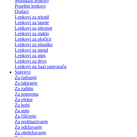
Montažni lepkovi
Posebni lepkovi
Dodaci
Lepkovi za tekstil
Lepkovi za tapete
Lepkovi za stiropor
Lepkovi za staklo
Lepkovi za pločice
Lepkovi za plastiku
Lepkovi za metal
Lepkovi za gips
Lepkovi za drvo
Lepkovi na bazi rastvarača
Sprejevi
Za farbanje
Za lakiranje
Za zaštitu
Za pripremu
Za efekte
Za hobi
Za auto
Za čišćenje
Za podmazivanje
Za održavanje
Za obeležavanje