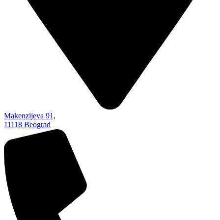
Makenzijeva 91,
11118 Beograd