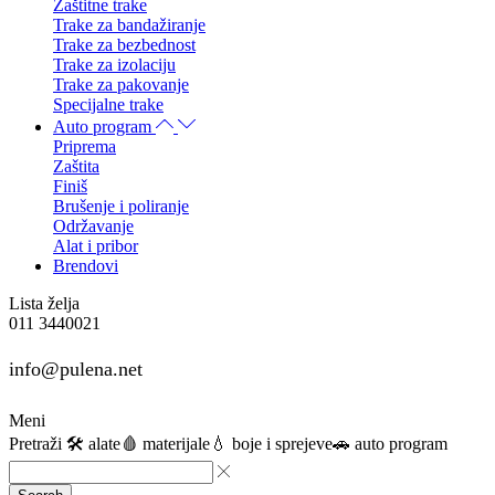
Zaštitne trake
Trake za bandažiranje
Trake za bezbednost
Trake za izolaciju
Trake za pakovanje
Specijalne trake
Auto program
Priprema
Zaštita
Finiš
Brušenje i poliranje
Održavanje
Alat i pribor
Brendovi
Lista želja
011 3440021
info@pulena.net
Meni
Pretraži
🛠️ alate
🩸 materijale
💧 boje i sprejeve
🚗 auto program