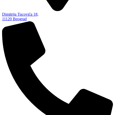
Dimitrija Tucovića 18,
11120 Beograd