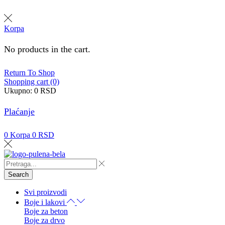
Korpa
No products in the cart.
Return To Shop
Shopping cart (0)
Ukupno:
0
RSD
Plaćanje
0
Korpa
0
RSD
Search
Svi proizvodi
Boje i lakovi
Boje za beton
Boje za drvo