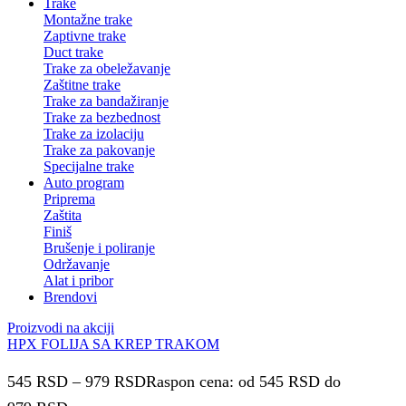
Trake
Montažne trake
Zaptivne trake
Duct trake
Trake za obeležavanje
Zaštitne trake
Trake za bandažiranje
Trake za bezbednost
Trake za izolaciju
Trake za pakovanje
Specijalne trake
Auto program
Priprema
Zaštita
Finiš
Brušenje i poliranje
Održavanje
Alat i pribor
Brendovi
Proizvodi na akciji
HPX FOLIJA SA KREP TRAKOM
545
RSD
–
979
RSD
Raspon cena: od 545 RSD do