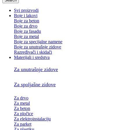
Search
Svi proizvodi
Boje i lakovi
Boje za beton
Boje za drvo
Boje za fasadu
Boje za metal
Boje za specijalne namene
Boje za unutrašnje zidove
Razređivači i skidači
Materijali i sredstva
Za unutrašnje zidove
Za spoljašne zidove
Za drvo
Za metal
Za beton
Za pločice
Za elektroinstalaciju
Za parket
Za plastiku