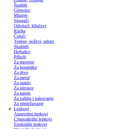
Špahtle
Gleterice
Mistrije
Strugači
Odvijači, ključevi
Klešta
Čekići
Testere, noževi, sekire
Skalpeli
Heftalice
Pištolji
Za merenje
Za keramiku
Za drvo
Za metal
Za staklo
Za stiropor
Za tapete
Za zaštitu i pakovanje
Za obeležavanje
Lepkovi
Anaerobni lepkovi
Cijanoakrilni lepkovi
Epoksidni lepkovi