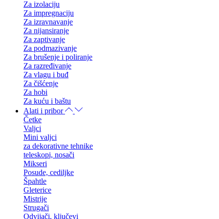
Za izolaciju
Za impregnaciju
Za izravnavanje
Za nijansiranje
Za zaptivanje
Za podmazivanje
Za brušenje i poliranje
Za razređivanje
Za vlagu i buđ
Za čišćenje
Za hobi
Za kuću i baštu
Alati i pribor
Četke
Valjci
Mini valjci
za dekorativne tehnike
teleskopi, nosači
Mikseri
Posude, cediljke
Špahtle
Gleterice
Mistrije
Strugači
Odvijači, ključevi