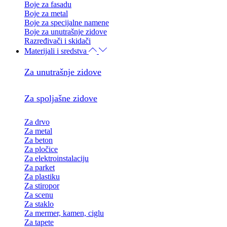
Boje za fasadu
Boje za metal
Boje za specijalne namene
Boje za unutrašnje zidove
Razređivači i skidači
Materijali i sredstva
Za unutrašnje zidove
Za spoljašne zidove
Za drvo
Za metal
Za beton
Za pločice
Za elektroinstalaciju
Za parket
Za plastiku
Za stiropor
Za scenu
Za staklo
Za mermer, kamen, ciglu
Za tapete