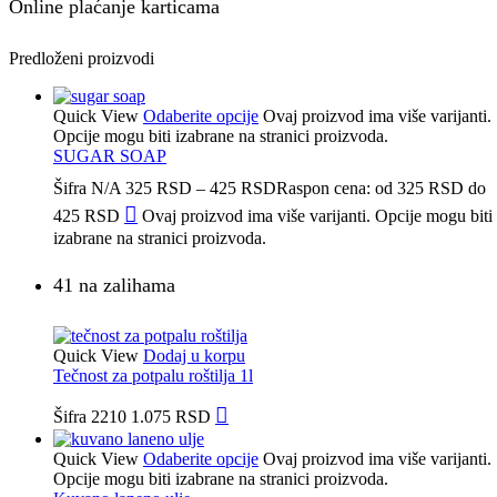
Online plaćanje karticama
Predloženi proizvodi
Quick View
Odaberite opcije
Ovaj proizvod ima više varijanti.
Opcije mogu biti izabrane na stranici proizvoda.
SUGAR SOAP
Šifra
N/A
325
RSD
–
425
RSD
Raspon cena: od 325 RSD do
425 RSD
Ovaj proizvod ima više varijanti. Opcije mogu biti
izabrane na stranici proizvoda.
41 na zalihama
Quick View
Dodaj u korpu
Tečnost za potpalu roštilja 1l
Šifra
2210
1.075
RSD
Quick View
Odaberite opcije
Ovaj proizvod ima više varijanti.
Opcije mogu biti izabrane na stranici proizvoda.