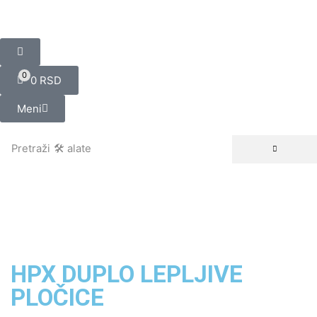
0
0
RSD
Meni
Pretraži
🛠️ alate
HPX DUPLO LEPLJIVE
PLOČICE