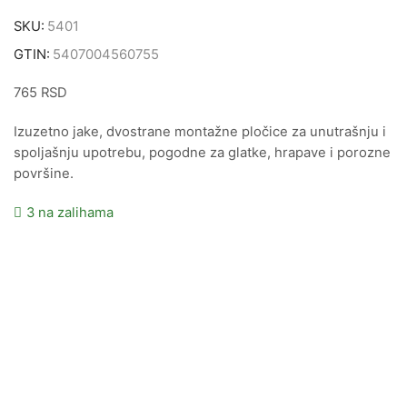
SKU:
5401
GTIN:
5407004560755
765
RSD
Izuzetno jake, dvostrane montažne pločice za unutrašnju i
spoljašnju upotrebu, pogodne za glatke, hrapave i porozne
površine.
3 na zalihama