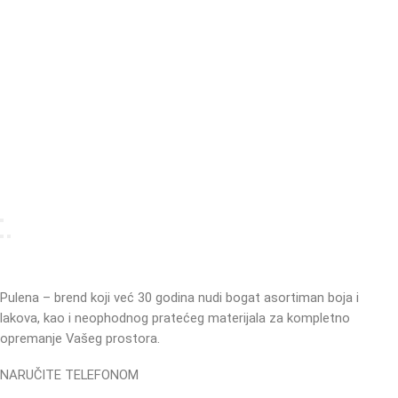
Pulena – brend koji već 30 godina nudi bogat asortiman boja i
lakova, kao i neophodnog pratećeg materijala za kompletno
opremanje Vašeg prostora.
NARUČITE TELEFONOM