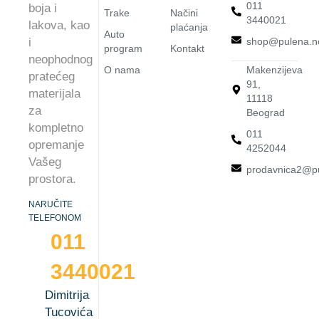
011
boja i
Trake
Načini
3440021
lakova, kao
plaćanja
Auto
i
shop@pulena.n
program
Kontakt
neophodnog
O nama
Makenzijeva
pratećeg
91,
materijala
11118
za
Beograd
kompletno
011
opremanje
4252044
Vašeg
prodavnica2@pu
prostora.
NARUČITE
TELEFONOM
011
3440021
Dimitrija
Tucovića