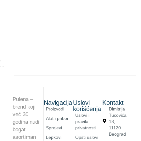
Pulena –
Navigacija
Uslovi
Kontakt
brend koji
korišćenja
Proizvodi
Dimitrija
već 30
Uslovi i
Tucovića
Alat i pribor
godina nudi
pravila
18,
Sprejevi
privatnosti
11120
bogat
Beograd
asortiman
Lepkovi
Opšti uslovi