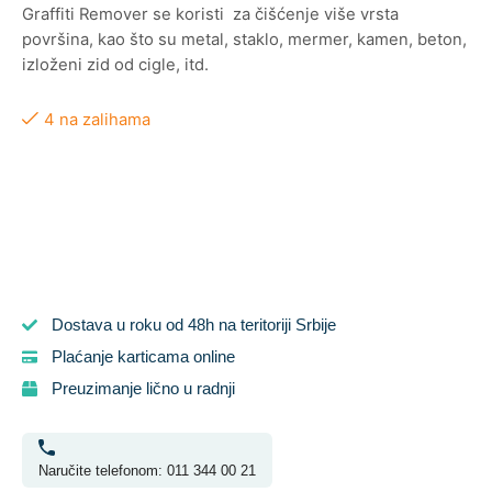
Graffiti Remover se koristi za čišćenje više vrsta
površina, kao što su metal, staklo, mermer, kamen, beton,
izloženi zid od cigle, itd.
4 na zalihama
Dostava u roku od 48h na teritoriji Srbije
Plaćanje karticama online
Preuzimanje lično u radnji
Naručite telefonom: 011 344 00 21