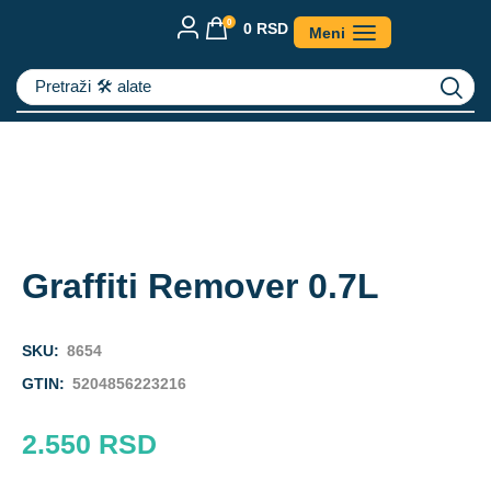
0
0
RSD
Meni
Pretraži
🛠️ alate
Graffiti Remover 0.7L
SKU:
8654
GTIN:
5204856223216
2.550
RSD