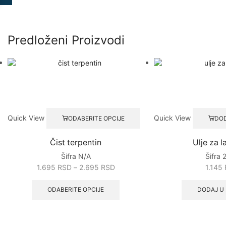
Predloženi Proizvodi
Quick View
Quick View
ODABERITE OPCIJE
DOD
Čist terpentin
Ulje za l
Šifra
N/A
Šifra
1.695
RSD
–
2.695
RSD
1.145
ODABERITE OPCIJE
DODAJ U