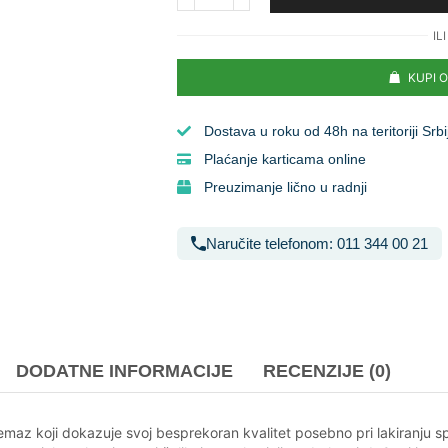
ILI
KUPI 
Dostava u roku od 48h na teritoriji Srbi
Plaćanje karticama online
Preuzimanje lično u radnji
Naručite telefonom: 011 344 00 21
DODATNE INFORMACIJE
RECENZIJE (0)
z koji dokazuje svoj besprekoran kvalitet posebno pri lakiranju spec