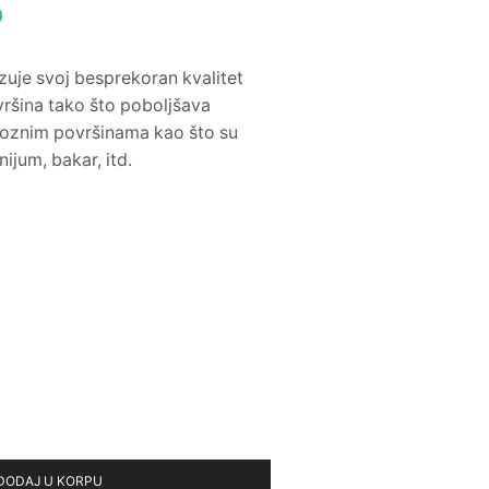
D
zuje svoj besprekoran kvalitet
vršina tako što poboljšava
oroznim površinama kao što su
nijum, bakar, itd.
DODAJ U KORPU