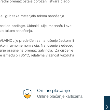
anredni premaz ostaje porozan i stvara blago
ge i gubitaka materijala tokom nanošenja.
sti od podloge. Ukloniti i ulje, masnoću i sve
sta tokom nanošenja.
LVINOL je predviđen za nanošenje četkom ili
a tankom ravnomernom sloju. Nanosenje sledeceg
ljenje prasine na premaz galvinola. Za čišćenje
ude između 5 i 35°C, relativna vlažnost vazduha
Online plaćanje
Online plaćanje karticama