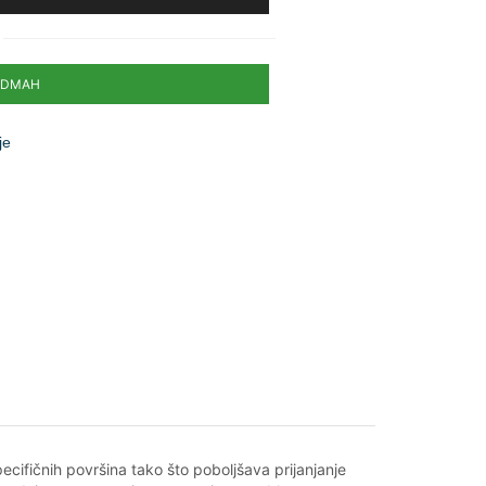
ODMAH
je
ifičnih površina tako što poboljšava prijanjanje