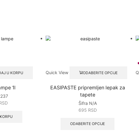
Quick View
Q
AJ U KORPU
ODABERITE OPCIJE
ampe 1l
EASIPASTE pripremljen lepak za
tapete
2237
RSD
Šifra
N/A
695
RSD
 KORPU
ODABERITE OPCIJE