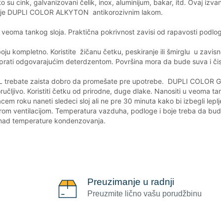
su cink, galvanizovani čelik, inox, aluminijum, bakar, itd. Ovaj izv
vanje DUPLI COLOR ALKYTON antikorozivnim lakom.
 veoma tankog sloja. Praktična pokrivnost zavisi od rapavosti podlo
ju kompletno. Koristite žičanu četku, peskiranje ili šmirglu u zavisno
 oprati odgovarajućim deterdzentom. Površina mora da bude suva i či
L trebate zaista dobro da promešate pre upotrebe. DUPLI COLOR GA
poručljivo. Koristiti četku od prirodne, duge dlake. Nanositi u veom
acem roku naneti sledeci sloj ali ne pre 30 minuta kako bi izbegli lep
a dobrom ventilacijom. Temperatura vazduha, podloge i boje treba da b
nad temperature kondenzovanja.
Preuzimanje u radnji
Preuzmite lično vašu porudžbinu