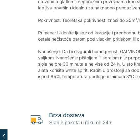
na veoma glatkim i neporoznim površinama kao što 
lepljivu površinu idealnu za naknadno premazi
Pokrivnost: Teoretska pokrivnost iznosi do 35m²/l
Primena: Uklonite ljuspe od korozije i predhodnu bo
ostale nečistoće parom pod visokim pritiskom ili
Nanošenje: Da bi osigurali homogenost, GALVINO
valjkom. Nanošenje pištoljem ili sprejom nije pre
sloja ne pre 30 minuta a ne vise od 24 h. U sto kr
alata korisite white spirit. Raditi u prostoriji s
ispod 85%, temperatura podloge minimum 3°C iz
Brza dostava
Slanje paketa u roku od 24h!