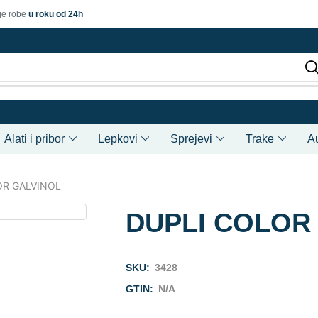
je robe
u roku od 24h
Alati i pribor
Lepkovi
Sprejevi
Trake
A
OR GALVINOL
DUPLI COLOR
SKU:
3428
GTIN:
N/A