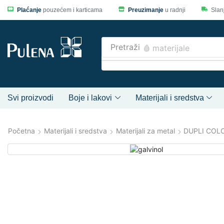
Plaćanje
pouzećem i karticama
Preuzimanje
u radnji
Slan
Pretraži
🩸 materijale
Svi proizvodi
Boje i lakovi
Materijali i sredstva
Početna
Materijali i sredstva
Materijali za metal
DUPLI COL