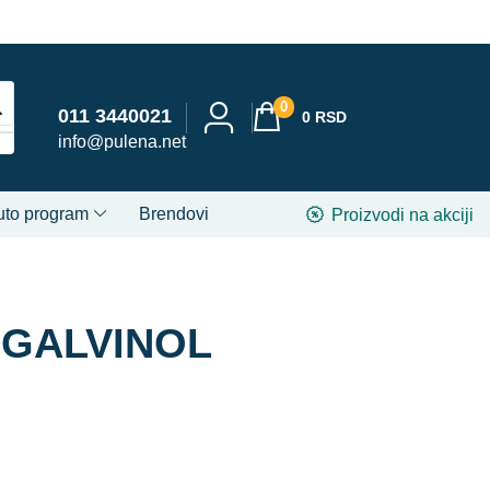
0
011 3440021
0
RSD
info@pulena.net
uto program
Brendovi
Proizvodi na akciji
 GALVINOL