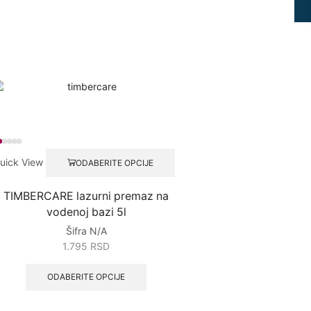
uick View
ODABERITE OPCIJE
TIMBERCARE lazurni premaz na
vodenoj bazi 5l
Šifra
N/A
1.795
RSD
ODABERITE OPCIJE