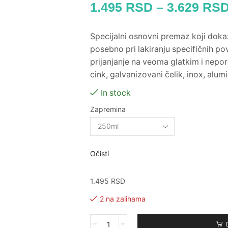
1.495
RSD
–
3.629
RS
Specijalni osnovni premaz koji doka
posebno pri lakiranju specifičnih po
prijanjanje na veoma glatkim i nep
cink, galvanizovani čelik, inox, alumi
In stock
Zapremina
Očisti
1.495
RSD
2 na zalihama