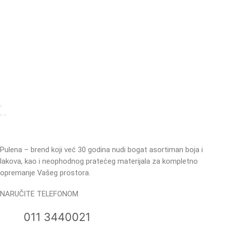
Pulena – brend koji već 30 godina nudi bogat asortiman boja i
lakova, kao i neophodnog pratećeg materijala za kompletno
opremanje Vašeg prostora.
NARUČITE TELEFONOM
011 3440021