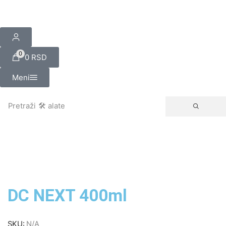
0
0
RSD
Meni
Pretraži
🛠️ alate
DC NEXT 400ml
SKU:
N/A