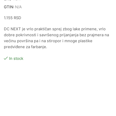
GTIN:
N/A
1.155
RSD
DC NEXT je vrlo praktičan sprej zbog lake primene, vrlo
dobre pokrivnosti i savršenog prijanjanja bez prajmera na
većinu površina pa i na stiropor i mnoge plastike
predviđene za farbanje.
In stock