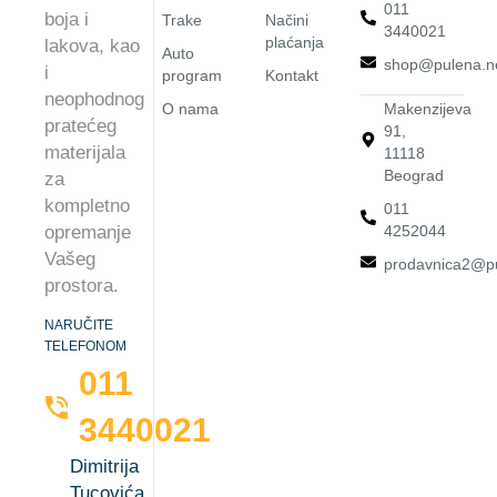
011
boja i
Trake
Načini
3440021
plaćanja
lakova, kao
Auto
shop@pulena.n
i
program
Kontakt
neophodnog
O nama
Makenzijeva
pratećeg
91,
materijala
11118
Beograd
za
kompletno
011
4252044
opremanje
Vašeg
prodavnica2@pu
prostora.
NARUČITE
TELEFONOM
011
3440021
Dimitrija
Tucovića