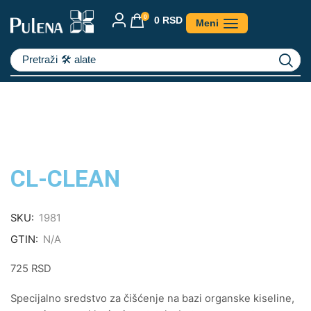
0
0
RSD
Meni
Pretraži
🛠️ alate
CL-CLEAN
SKU:
1981
GTIN:
N/A
725
RSD
Specijalno sredstvo za čišćenje na bazi organske kiseline,