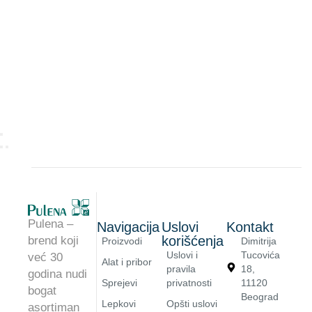
Pulena –
Navigacija
Uslovi
Kontakt
korišćenja
brend koji
Proizvodi
Dimitrija
Uslovi i
Tucovića
već 30
Alat i pribor
pravila
18,
godina nudi
Sprejevi
privatnosti
11120
bogat
Beograd
Lepkovi
Opšti uslovi
asortiman