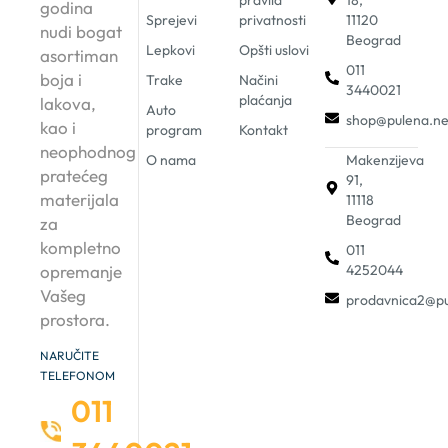
pravila
18,
godina
Sprejevi
privatnosti
11120
nudi bogat
Beograd
Lepkovi
Opšti uslovi
asortiman
011
boja i
Trake
Načini
3440021
plaćanja
lakova,
Auto
shop@pulena.ne
kao i
program
Kontakt
neophodnog
O nama
Makenzijeva
pratećeg
91,
materijala
11118
Beograd
za
kompletno
011
4252044
opremanje
Vašeg
prodavnica2@pu
prostora.
NARUČITE
TELEFONOM
011