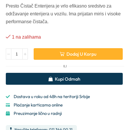
Presto Čistač Enterijera je vrlo efikasno sredstvo za
održavanje enterijera u vozilu. Ima prijatan miris i visoke
performanse čistača.
1 na zalihama
Dodaj U Korpu
ILI
Alternative:
Kupi Odmah
Dostava u roku od 48h na teritoriji Srbije
Plaćanje karticama online
Preuzimanje lično u radnji
Naručite telefonom: 011 344 00 21