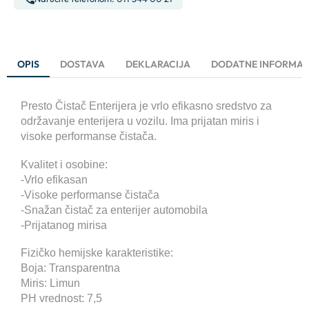
OPIS
DOSTAVA
DEKLARACIJA
DODATNE INFORMAC
Presto Čistač Enterijera je vrlo efikasno sredstvo za
održavanje enterijera u vozilu. Ima prijatan miris i
visoke performanse čistača.
Kvalitet i osobine:
-Vrlo efikasan
-Visoke performanse čistača
-Snažan čistač za enterijer automobila
-Prijatanog mirisa
Fizičko hemijske karakteristike:
Boja: Transparentna
Miris: Limun
PH vrednost: 7,5