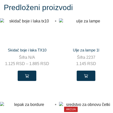
Predloženi proizvodi
Skidač boje i laka TX10
Ulje za lampe 1l
Šifra
N/A
Šifra
2237
1.125
RSD
–
1.885
RSD
1.145
RSD
AKCIJA