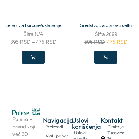
Lepak za bordure/uklapanje
Sredstvo za obnovu četki
Šifra
N/A
Šifra
2899
395
RSD
–
475
RSD
595
RSD
475
RSD
Pulena –
Navigacija
Uslovi
Kontakt
korišćenja
brend koji
Proizvodi
Dimitrija
Uslovi i
Tucovića
već 30
Alat i pribor