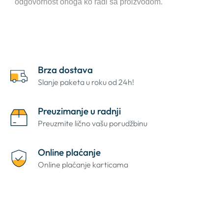
odgovornost onoga ko radi sa proizvodom.
Brza dostava
Slanje paketa u roku od 24h!
Preuzimanje u radnji
Preuzmite lično vašu porudžbinu
Online plaćanje
Online plaćanje karticama