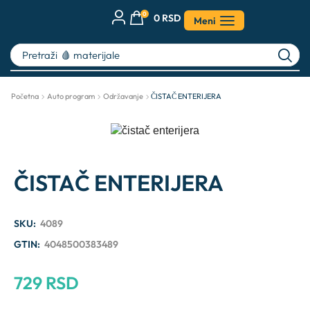
0
0
RSD
Meni
Pretraži
🩸 materijale
Početna
Auto program
Održavanje
ČISTAČ ENTERIJERA
ČISTAČ ENTERIJERA
SKU:
4089
GTIN:
4048500383489
729
RSD