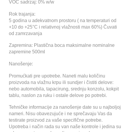
VOC sadrzaj: 0% w/w
Rok trajanja:
5 godina u adekvatnom prostoru ( na temperaturi od
+10 do +25°C i relativnoj vlažnosti max 60%) Čuvati
od zamrzavanja
Zapremina: Plastična boca maksimalne nominalne
zapremine 500ml
Nanošenje:
Promućkati pre upotrebe. Naneti malu količinu
proizvoda na vlažnu krpu ili sundjer i čistiti delove:
nebo automobila, tapacirung, srednju konzolu, kokpit
tablu, naslon za ruku i ostale delove po potrebi.
Tehničke informacije za nanošenje date su u najboljoj
nameri. Nisu obavezujuće i ne sprečavaju Vas da
testirate proizvod za vaše specifične potrebe.
Upotreba i način rada su van naše kontrole i jedina su