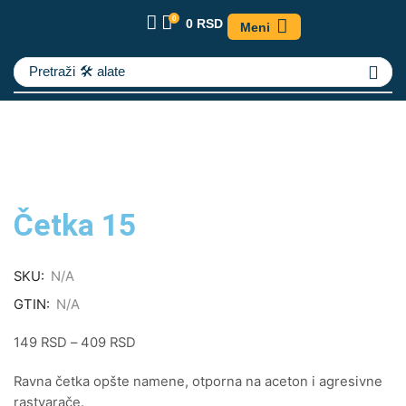
0
0
RSD
Meni
Pretraži
🛠️ alate
Četka 15
SKU:
N/A
GTIN:
N/A
149
RSD
–
409
RSD
Ravna četka opšte namene, otporna na aceton i agresivne
rastvarače.