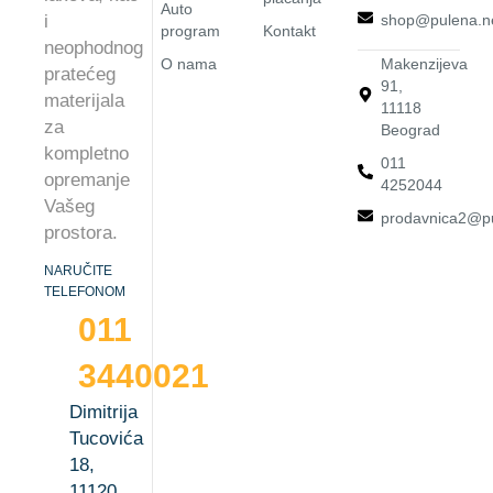
Auto
i
shop@pulena.n
program
Kontakt
neophodnog
O nama
Makenzijeva
pratećeg
91,
materijala
11118
za
Beograd
kompletno
011
opremanje
4252044
Vašeg
prodavnica2@pu
prostora.
NARUČITE
TELEFONOM
011
3440021
Dimitrija
Tucovića
18,
11120