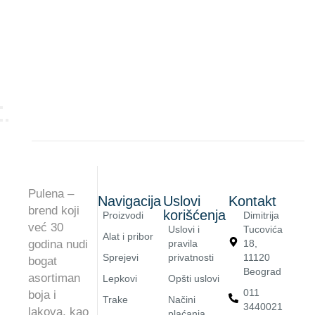
Pulena –
Navigacija
Uslovi
Kontakt
brend koji
korišćenja
Proizvodi
Dimitrija
već 30
Uslovi i
Tucovića
Alat i pribor
godina nudi
pravila
18,
Sprejevi
privatnosti
11120
bogat
Beograd
asortiman
Lepkovi
Opšti uslovi
011
boja i
Trake
Načini
3440021
lakova, kao
plaćanja