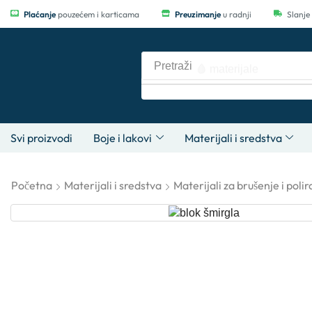
Plaćanje
pouzećem i karticama
Preuzimanje
u radnji
Slanje
Pretraži
🩸 materijale
Svi proizvodi
Boje i lakovi
Materijali i sredstva
Početna
Materijali i sredstva
Materijali za brušenje i polir