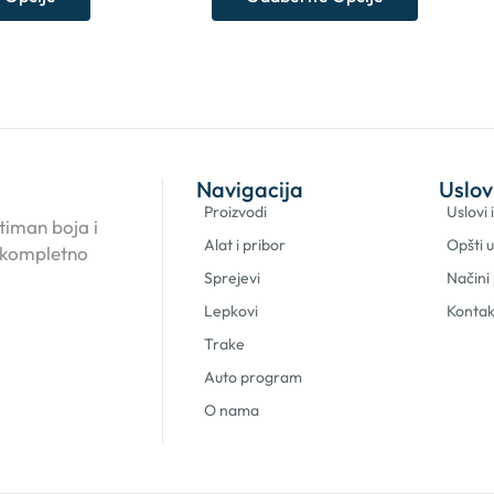
Navigacija
Uslov
Proizvodi
Uslovi 
timan boja i
Alat i pribor
Opšti u
 kompletno
Sprejevi
Načini
Lepkovi
Kontak
Trake
Auto program
O nama