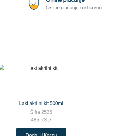
Online plaćanje karticama
Laki akrilni kit 500ml
Šifra
2535
485
RSD
Dodaj U Korpu