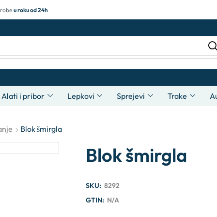
 robe
u roku od 24h
Alati i pribor
Lepkovi
Sprejevi
Trake
A
anje
Blok šmirgla
Blok šmirgla
SKU:
8292
GTIN:
N/A