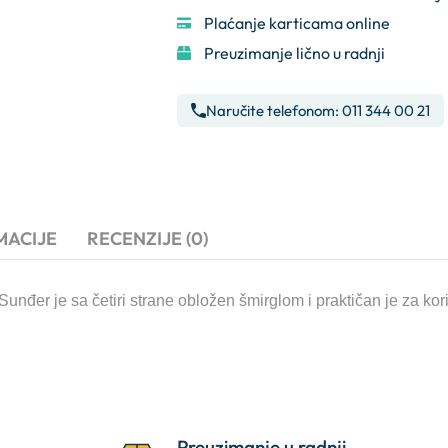
Plaćanje karticama online
Preuzimanje lično u radnji
Naručite telefonom: 011 344 00 21
MACIJE
RECENZIJE (0)
unđer je sa četiri strane obložen šmirglom i praktičan je za ko
Preuzimanje u radnji