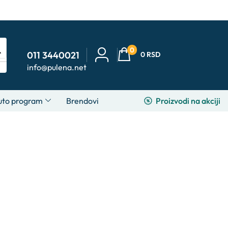
0
011 3440021
0
RSD
info@pulena.net
Proizvodi na akciji
uto program
Brendovi