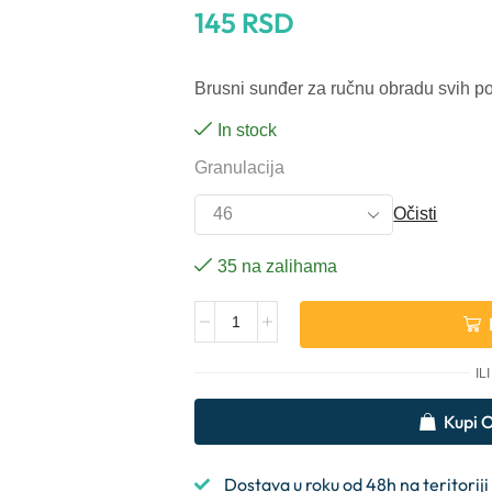
145
RSD
Brusni sunđer za ručnu obradu svih po
In stock
Granulacija
Očisti
35 na zalihama
Alternative:
ILI
Kupi
Dostava u roku od 48h na teritoriji