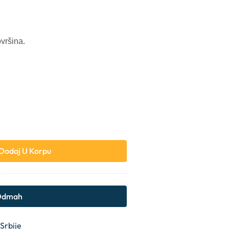
vršina.
Dodaj U Korpu
 Odmah
 Srbije