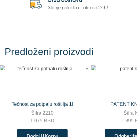
Slanje paketa u roku od 24h!
Predloženi proizvodi
Tečnost za potpalu roštilja 1l
PATENT K
Šifra
2210
Šifra
1.075
RSD
1.895
Dodaj U Korpu
Odaberite