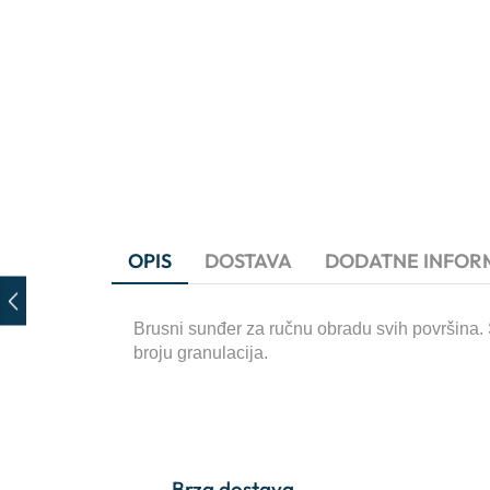
OPIS
DOSTAVA
DODATNE INFOR
Brusni sunđer za ručnu obradu svih površina. S
broju granulacija.
Brza dostava