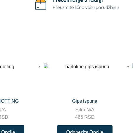
Preuzmite lično vašu porudžbinu
NOTTING
Gips ispuna
N/A
Šifra
N/A
RSD
465
RSD
 Opcije
Odaberite Opcije