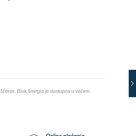
rišćenje. Blok šmirgla je dostupna u većem
Online plaćanje