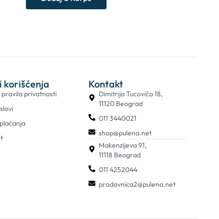
i korišćenja
Kontakt
i pravila privatnosti
Dimitrija Tucovića 18,
11120 Beograd
slovi
011 3440021
 plaćanja
shop@pulena.net
t
Makenzijeva 91,
11118 Beograd
011 4252044
prodavnica2@pulena.net