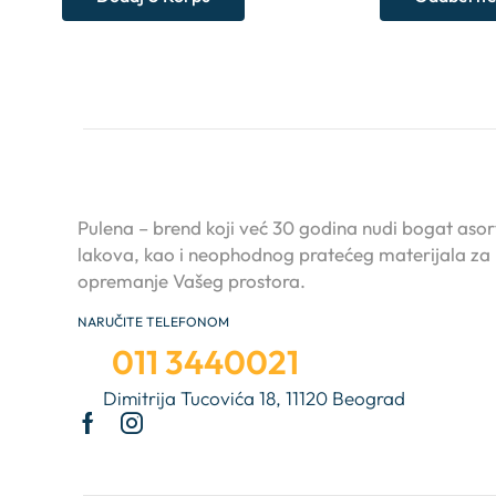
Pulena – brend koji već 30 godina nudi bogat asor
lakova, kao i neophodnog pratećeg materijala za
opremanje Vašeg prostora.
NARUČITE TELEFONOM
011 3440021
Dimitrija Tucovića 18, 11120 Beograd