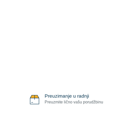
Preuzimanje u radnji
Preuzmite lično vašu porudžbinu