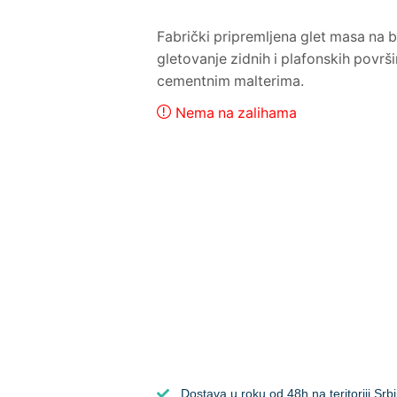
Fabrički pripremljena glet masa na 
gletovanje zidnih i plafonskih površ
cementnim malterima.
Nema na zalihama
Dostava u roku od 48h na teritoriji Srbi