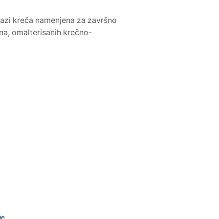
bazi kreča namenjena za završno
ina, omalterisanih krečno-
je