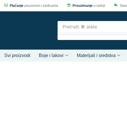
Plaćanje
pouzećem i karticama
Preuzimanje
u radnji
Slan
Pretraži
🛠️ alate
Svi proizvodi
Boje i lakovi
Materijali i sredstva