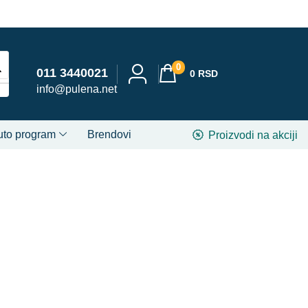
0
011 3440021
0
RSD
info@pulena.net
uto program
Brendovi
Proizvodi na akciji