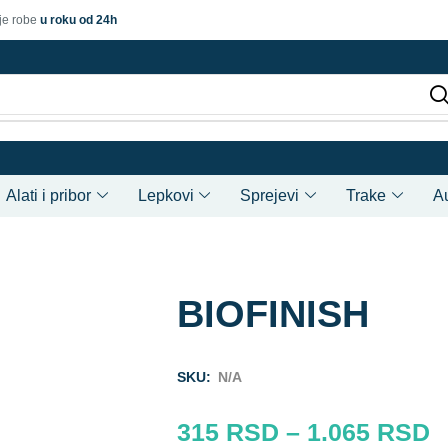
je robe
u roku od 24h
Alati i pribor
Lepkovi
Sprejevi
Trake
A
BIOFINISH
SKU:
N/A
315
RSD
–
1.065
RSD