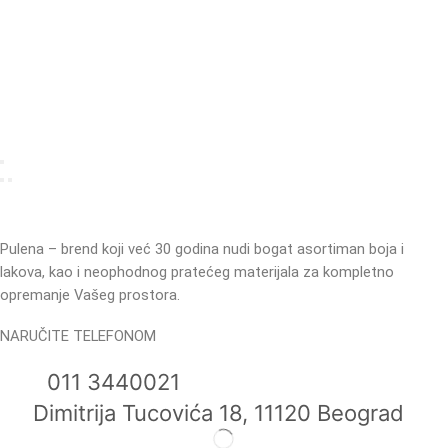
Pulena – brend koji već 30 godina nudi bogat asortiman boja i
lakova, kao i neophodnog pratećeg materijala za kompletno
opremanje Vašeg prostora.
NARUČITE TELEFONOM
011 3440021
Dimitrija Tucovića 18, 11120 Beograd