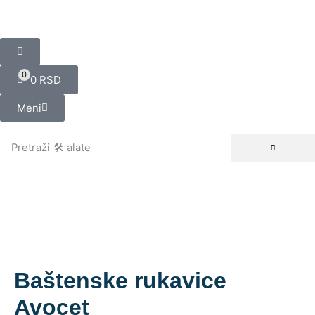
0
0
RSD
Meni
Pretraži
🛠️ alate
Baštenske rukavice
Avocet