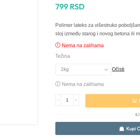
799
RSD
Polimer lateks za višestruko poboljšan
sloj između starog i novog betona ili m
Nema na zalihama
Težina
Očisti
Nema na zalihama
Alternative:
ILI
Kupi