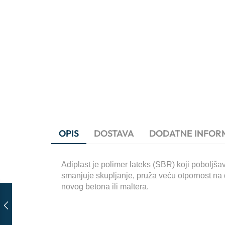
OPIS
DOSTAVA
DODATNE INFOR
Adiplast je polimer lateks (SBR) koji poboljša
smanjuje skupljanje, pruža veću otpornost na d
novog betona ili maltera.