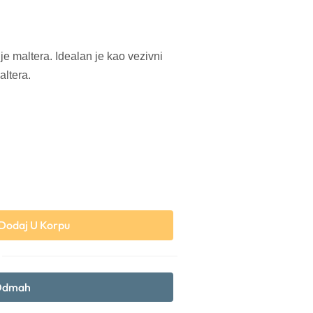
je maltera. Idealan je kao vezivni
altera.
Dodaj U Korpu
 Odmah