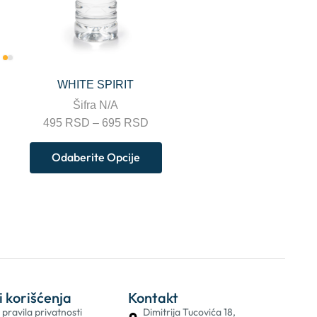
WHITE SPIRIT
Šifra
N/A
495
RSD
–
695
RSD
Odaberite Opcije
i korišćenja
Kontakt
i pravila privatnosti
Dimitrija Tucovića 18,