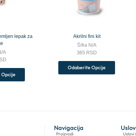
mljen lepak za
Akrilni fini kit
te
Šifra
N/A
N/A
365
RSD
SD
Odaberite Opcije
 Opcije
Navigacija
Uslov
Proizvodi
Uslovi 