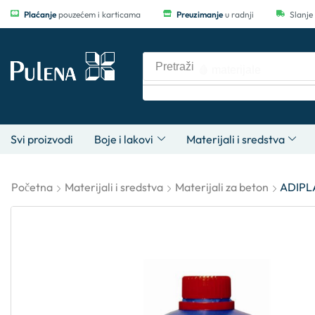
Plaćanje
pouzećem i karticama
Preuzimanje
u radnji
Slanje
Pretraži
🩸 materijale
Svi proizvodi
Boje i lakovi
Materijali i sredstva
Početna
Materijali i sredstva
Materijali za beton
ADIPL