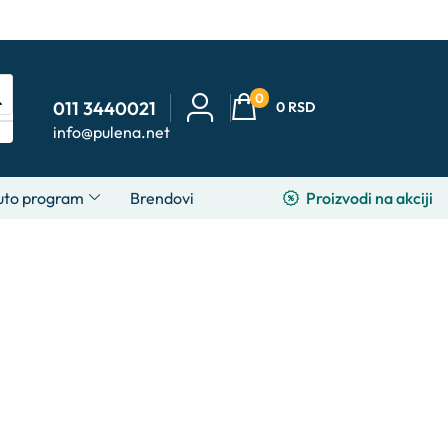
0
011 3440021
0
RSD
info@pulena.net
Proizvodi na akciji
uto program
Brendovi