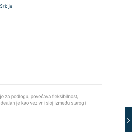
 Srbije
nje za podlogu, povećava fleksibilnost,
dealan je kao vezivni sloj između starog i