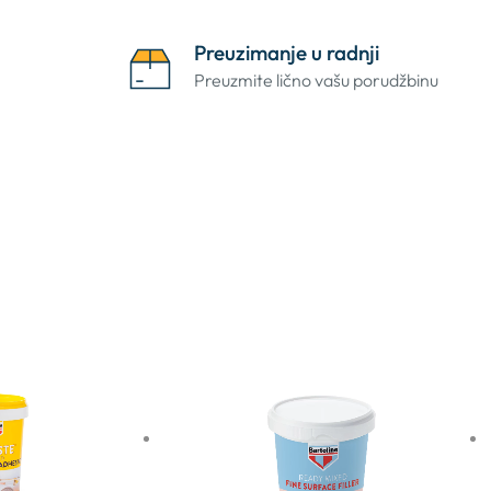
Preuzimanje u radnji
Preuzmite lično vašu porudžbinu