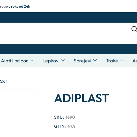
 robe
u roku od 24h
Alati i pribor
Lepkovi
Sprejevi
Trake
A
AST
ADIPLAST
SKU:
1690
GTIN:
N/A