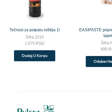
Tečnost za potpalu roštilja 1l
EASIPASTE pripre
tape
Šifra
2210
Šifra
1.075
RSD
695
R
Dodaj U Korpu
Odaberite