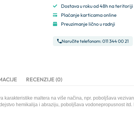
Dostava u roku od 48h na teritoriji
Plaćanje karticama online
Preuzimanje lično u radnji
Naručite telefonom: 011 344 00 21
MACIJE
RECENZIJE (0)
va karakteristike maltera na više načina, npr. poboljšava veziva
ejstvo hemikalija i abraziju, poboljšava vodonepropusnost itd. I