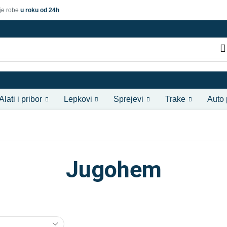
je robe
u roku od 24h
Alati i pribor
Lepkovi
Sprejevi
Trake
Auto
Jugohem