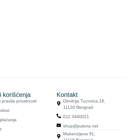
i korišćenja
Kontakt
i pravila privatnosti
Dimitrija Tucovića 18,
11120 Beograd
slovi
011 3440021
 plaćanja
shop@pulena.net
t
Makenzijeva 91,