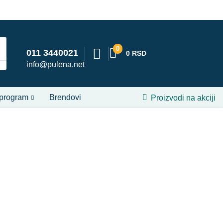
0
011 3440021
0
RSD
info@pulena.net
 program
Brendovi
Proizvodi na akciji