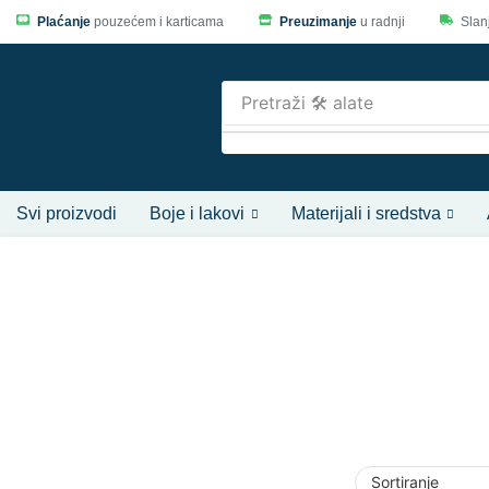
Plaćanje
pouzećem i karticama
Preuzimanje
u radnji
Slan
Pretraži
🛠️ alate
Svi proizvodi
Boje i lakovi
Materijali i sredstva