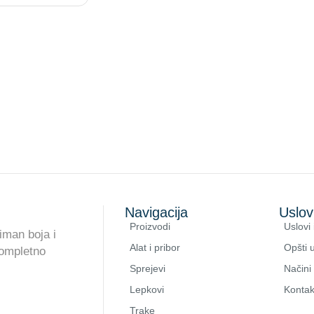
Navigacija
Uslov
Proizvodi
Uslovi 
iman boja i
Alat i pribor
Opšti u
kompletno
Sprejevi
Načini
Lepkovi
Kontak
Trake