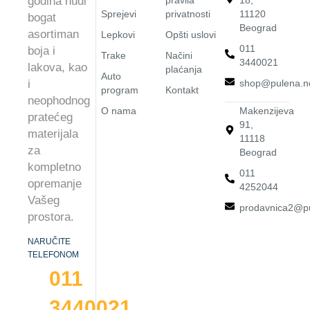
godina nudi
pravila
18,
Sprejevi
privatnosti
11120
bogat
Beograd
asortiman
Lepkovi
Opšti uslovi
011
boja i
Trake
Načini
3440021
lakova, kao
plaćanja
Auto
i
shop@pulena.n
program
Kontakt
neophodnog
O nama
Makenzijeva
pratećeg
91,
materijala
11118
za
Beograd
kompletno
011
opremanje
4252044
Vašeg
prodavnica2@pu
prostora.
NARUČITE
TELEFONOM
011
3440021