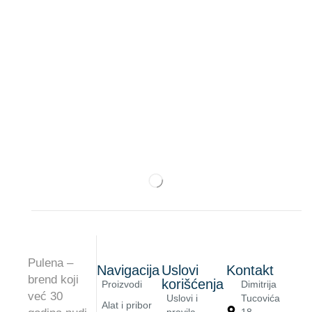
Pulena –
Navigacija
Uslovi
Kontakt
brend koji
korišćenja
Proizvodi
Dimitrija
već 30
Uslovi i
Tucovića
Alat i pribor