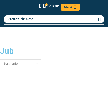
0
0
RSD
Meni
Pretraži
🛠️ alate
Jub