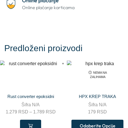
Online plaćanje
Online plaćanje karticama
Predloženi proizvodi
NEMA NA
ZALIHAMA
Rust converter epoksidni
HPX KREP TRAKA
Šifra
N/A
Šifra
N/A
1.279
RSD
–
1.789
RSD
179
RSD
Odaberite Opcije