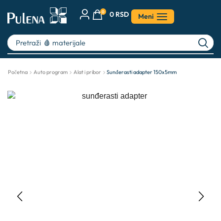
0
0
RSD
Meni
Pretraži
🩸 materijale
Početna
Auto program
Alat i pribor
Sunđerasti adapter 150x5mm