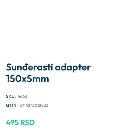
Sunđerasti adapter
150x5mm
SKU:
4663
GTIN:
8714247012833
495
RSD