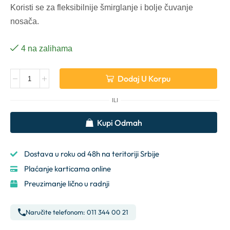
Koristi se za fleksibilnije šmirglanje i bolje čuvanje
nosača.
4 na zalihama
Dodaj U Korpu
ILI
Alternative:
Kupi Odmah
Dostava u roku od 48h na teritoriji Srbije
Plaćanje karticama online
Preuzimanje lično u radnji
Naručite telefonom: 011 344 00 21