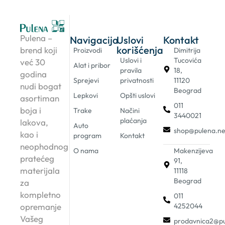
Pulena –
Navigacija
Uslovi
Kontakt
korišćenja
brend koji
Proizvodi
Dimitrija
Uslovi i
Tucovića
već 30
Alat i pribor
pravila
18,
godina
Sprejevi
privatnosti
11120
nudi bogat
Beograd
Lepkovi
Opšti uslovi
asortiman
011
boja i
Trake
Načini
3440021
plaćanja
lakova,
Auto
shop@pulena.ne
kao i
program
Kontakt
neophodnog
O nama
Makenzijeva
pratećeg
91,
materijala
11118
Beograd
za
kompletno
011
4252044
opremanje
Vašeg
prodavnica2@pu