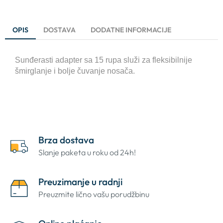
OPIS
DOSTAVA
DODATNE INFORMACIJE
Sunđerasti adapter sa 15 rupa služi za fleksibilnije
šmirglanje i bolje čuvanje nosača.
Brza dostava
Slanje paketa u roku od 24h!
Preuzimanje u radnji
Preuzmite lično vašu porudžbinu