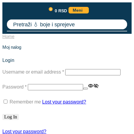
0
Meni
0
RSD
Pretraži
💧 boje i sprejeve
Home
Moj nalog
Login
Username or email address
*
Password
*
Remember me
Lost your password?
Log In
Lost your password?