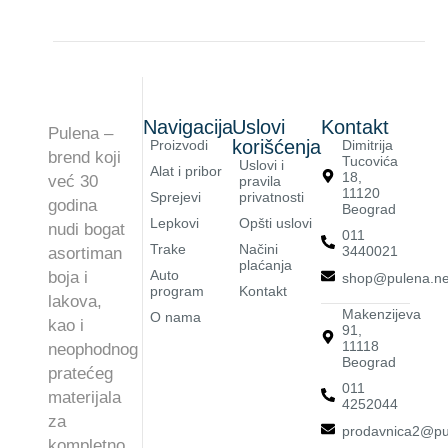
Navigacija
Uslovi
Kontakt
Pulena –
korišćenja
Proizvodi
Dimitrija
brend koji
Tucovića
Uslovi i
Alat i pribor
18,
već 30
pravila
11120
Sprejevi
privatnosti
godina
Beograd
Lepkovi
Opšti uslovi
nudi bogat
011
Trake
Načini
3440021
asortiman
plaćanja
Auto
boja i
shop@pulena.ne
program
Kontakt
lakova,
Makenzijeva
O nama
kao i
91,
11118
neophodnog
Beograd
pratećeg
011
materijala
4252044
za
prodavnica2@pu
kompletno