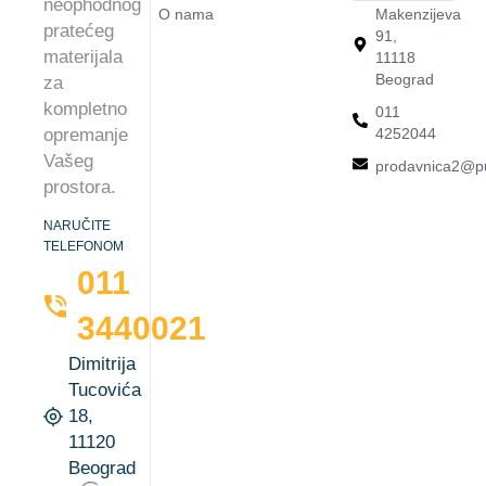
neophodnog
O nama
Makenzijeva
pratećeg
91,
materijala
11118
Beograd
za
kompletno
011
4252044
opremanje
Vašeg
prodavnica2@pu
prostora.
NARUČITE
TELEFONOM
011
3440021
Dimitrija
Tucovića
18,
11120
Beograd