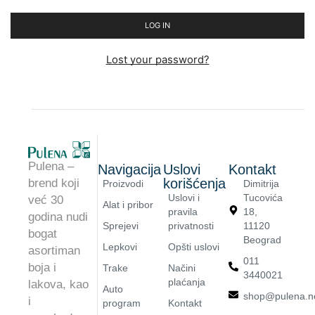
LOG IN
Lost your password?
Pulena –
Navigacija
Uslovi
Kontakt
korišćenja
brend koji
Proizvodi
Dimitrija
Uslovi i
Tucovića
već 30
Alat i pribor
pravila
18,
godina nudi
Sprejevi
privatnosti
11120
bogat
Beograd
Lepkovi
Opšti uslovi
asortiman
011
boja i
Trake
Načini
3440021
plaćanja
lakova, kao
Auto
shop@pulena.n
i
program
Kontakt