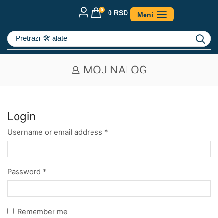
0
0
RSD
Meni
Pretraži
🛠️ alate
MOJ NALOG
Login
Username or email address
*
Password
*
Remember me